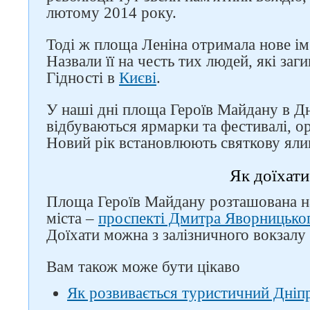
лютому 2014 року.
Тоді ж площа Леніна отримала нове ім
Назвали її на честь тих людей, які заг
Гідності в
Києві
.
У наші дні площа Героїв Майдану в Дні
відбуваються ярмарки та фестивалі, о
Новий рік встановлюють святкову яли
Як доїхати
Площа Героїв Майдану розташована на
міста –
проспекті Дмитра Яворницько
Доїхати можна з залізничного вокзал
Вам також може бути цікаво
Як розвивається туристичний Дніпро