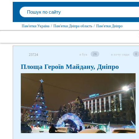
Пам'ятки Україна
/
Пам'ятки Дніпра область
/
Пам'ятки Дніпро
26
0
я був
я хочу сюди
23724
Площа Героїв Майдану, Дніпро