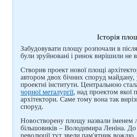
Історія пло
Забудовувати площу розпочали в після
були зруйновані і ринок вирішили не 
Створив проект нової площі архітекто
автором двох бічних споруд майдану,
Слідкуйте за нами в
проектні інститути. Центральною ста
соцмережах
чорної металургії
, над проектом якої
архітектори. Саме тому вона так вирі
споруд.
Новостворену площу назвали іменем л
більшовиків – Володимира Леніна. До 
революції тут звели пам'ятник вождю,