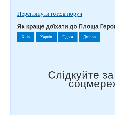
Переглянути готелі поруч
Як краще доїхати до Площа Герої
Київ
Харків
Одеса
Дніпро