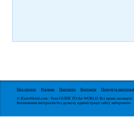
Про проект
Реклама
Партнери
Контакти
Передрук матеріал
© IGotoWorld.com - Your GUIDE TO the WORLD. Всі права захищені.
Копіювання матеріалів без дозволу адміністрації сайту заборонено.