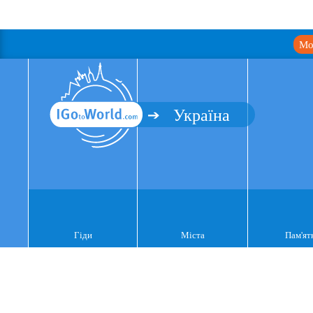
Мо
Україна
Гіди
Міста
Пам'ят