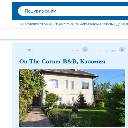
Де оселитися Україна
/
Де оселитися Івано-Франківська область
/
Де осел
0
0
я був
я хочу сюди
3920
On The Corner B&B, Коломия