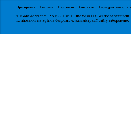
Про проект
Реклама
Партнери
Контакти
Передрук матеріал
© IGotoWorld.com - Your GUIDE TO the WORLD. Всі права захищені.
Копіювання матеріалів без дозволу адміністрації сайту заборонено.