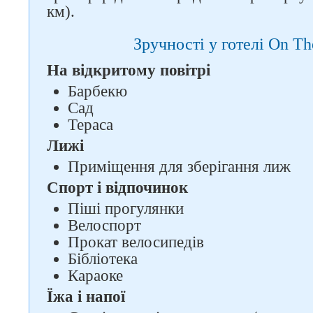
км).
Зручності у готелі On T
На відкритому повітрі
Барбекю
Сад
Тераса
Лижі
Приміщення для зберігання лиж
Спорт і відпочинок
Слідкуйте за нами в
Піші прогулянки
соцмережах
Велоспорт
Прокат велосипедів
Бібліотека
Караоке
Їжа і напої