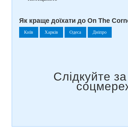
Як краще доїхати до On The Corn
Київ
Харків
Одеса
Дніпро