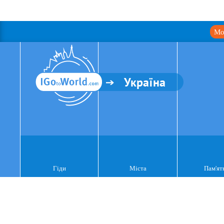
Мо
Україна
Гіди
Міста
Пам'ят