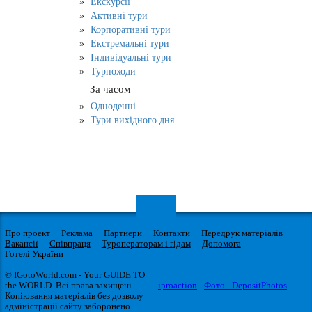
Екскурсії
Активні тури
Корпоративні тури
Екстремальні тури
Індивідуальні тури
Турпоходи
За часом
Одноденні
Тури вихідного дня
Про проект
Реклама
Партнери
Контакти
Передрук матеріалів
Вакансії
Співпраця
Туроператорам і гідам
Допомога
Готелі України
© IGotoWorld.com - Your GUIDE TO
the WORLD. Всі права захищені.
iproaction
-
Фото - DepositPhotos
Копіювання матеріалів без дозволу
адміністрації сайту заборонено.