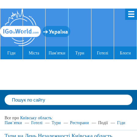
☰
Україна
Гіди
Міста
Пам'ятки
Тури
Готелі
Блоги
Все про
Київську область
:
Пам`ятки
—
Готелі
—
Тури
—
Ресторани
—
Події
—
Гіди
Тури на День Незалежності Київська область