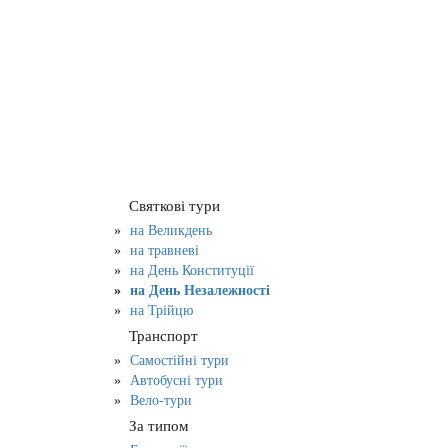
Святкові тури
на Великдень
на травневі
на День Конституції
на День Незалежності
на Трійцю
Транспорт
Самостійні тури
Автобусні тури
Вело-тури
За типом