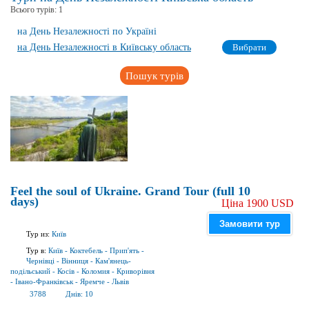
Всього турів:
1
на День Незалежності по Україні
на День Незалежності в Київську область
Вибрати
Пошук турів
Feel the soul of Ukraine. Grand Tour (full 10
days)
Ціна 1900 USD
Замовити тур
Тур из:
Київ
Тур в:
Київ
-
Коктебель
-
Прип'ять
-
Чернівці
-
Вінниця
-
Кам'янець-
подільський
-
Косів
-
Коломия
-
Криворівня
-
Івано-Франківськ
-
Яремче
-
Львів
3788
Днів:
10