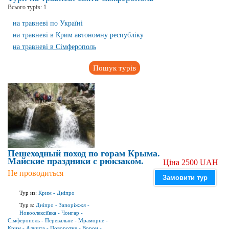
Всього турів:
1
на травневі по Україні
на травневі в Крим автономну республіку
на травневі в Сімферополь
Пошук турів
Пешеходный поход по горам Крыма.
Майские праздники с рюкзаком.
Ціна 2500 UAH
Не проводиться
Замовити тур
Тур из:
Крим
-
Дніпро
Тур в:
Дніпро
-
Запоріжжя
-
Новоолексіївка
-
Чонгар
-
Сімферополь
-
Перевальне
-
Мраморне
-
Крим
-
Алушта
-
Поворотне
-
Ворон
-