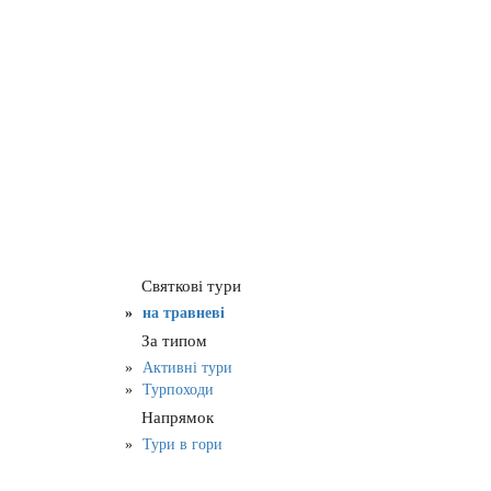
Святкові тури
на травневі
За типом
Активні тури
Турпоходи
Напрямок
Тури в гори