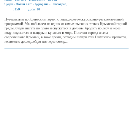
Судак
-
Новий Світ
-
Курортне
-
Павлоград
3150
Днів:
10
Путешествие по Крымским горам, с пешеходно-экскурсионно-развлекательной
программой. Мы побываем на одних из самых высоких точках Крымской горной
гряды, будем шагать по плато и спускаться в долины; бродить по лесу и через
воду; спускаться в пещеры и купаться в море. Посетим города и села
современного Крыма и, в тоже время, походим внутри стен Генуэзской крепости,
неизменно дошедшей до нас через смену...