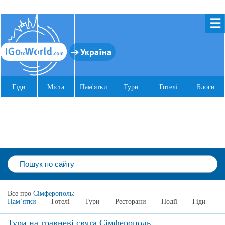
☰
Україна
Гіди
Міста
Пам'ятки
Тури
Готелі
Блоги
Все про
Сімферополь
:
Пам`ятки
—
Готелі
—
Тури
—
Ресторани
—
Події
—
Гіди
Тури на травневі свята Сімферополь