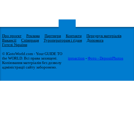
Про проект
Реклама
Партнери
Контакти
Передрук матеріалів
Вакансії
Співпраця
Туроператорам і гідам
Допомога
Готелі України
© IGotoWorld.com - Your GUIDE TO
the WORLD. Всі права захищені.
iproaction
-
Фото - DepositPhotos
Копіювання матеріалів без дозволу
адміністрації сайту заборонено.