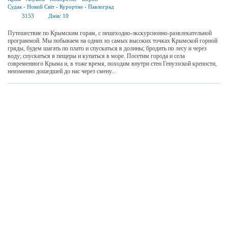
Судак
-
Новий Світ
-
Курортне
-
Павлоград
3153
Днів:
10
Путешествие по Крымским горам, с пешеходно-экскурсионно-развлекательной
программой. Мы побываем на одних из самых высоких точках Крымской горной
гряды, будем шагать по плато и спускаться в долины; бродить по лесу и через
воду; спускаться в пещеры и купаться в море. Посетим города и села
современного Крыма и, в тоже время, походим внутри стен Генуэзской крепости,
неизменно дошедшей до нас через смену...