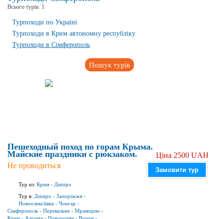
Всього турів:
1
Турпоходи по Україні
Турпоходи в Крим автономну республіку
Турпоходи в Сімферополь
Пошук турів
Пешеходный поход по горам Крыма.
Майские праздники с рюкзаком.
Ціна 2500 UAH
Не проводиться
Замовити тур
Тур из:
Крим
-
Дніпро
Тур в:
Дніпро
-
Запоріжжя
-
Новоолексіївка
-
Чонгар
-
Сімферополь
-
Перевальне
-
Мраморне
-
Крим
-
Алушта
-
Поворотне
-
Ворон
-