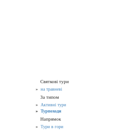
Святкові тури
на травневі
За типом
Активні тури
Турпоходи
Напрямок
Тури в гори