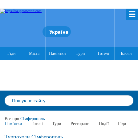
☰
Україна
Гіди
Міста
Пам'ятки
Тури
Готелі
Блоги
Все про
Сімферополь
:
Пам`ятки
—
Готелі
—
Тури
—
Ресторани
—
Події
—
Гіди
Турпоходи Сімферополь