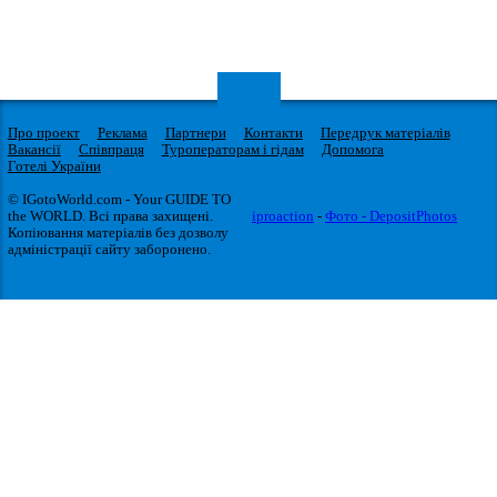
Про проект
Реклама
Партнери
Контакти
Передрук матеріалів
Вакансії
Співпраця
Туроператорам і гідам
Допомога
Готелі України
© IGotoWorld.com - Your GUIDE TO
the WORLD. Всі права захищені.
iproaction
-
Фото - DepositPhotos
Копіювання матеріалів без дозволу
адміністрації сайту заборонено.