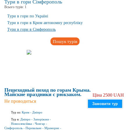
Тури в гори Сімферополь
Всього турів:
1
Тури в гори по Україні
Тури в гори в Крим автономну республіку
Тури в гори в Сімферополь
Пошук турів
Пешеходный поход по горам Крыма.
Майские праздники с рюкзаком.
Ціна 2500 UAH
Не проводиться
Замовити тур
Тур из:
Крим
-
Дніпро
Тур в:
Дніпро
-
Запоріжжя
-
Новоолексіївка
-
Чонгар
-
Сімферополь
-
Перевальне
-
Мраморне
-