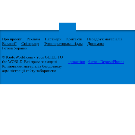
Про проект
Реклама
Партнери
Контакти
Передрук матеріалів
Вакансії
Співпраця
Туроператорам і гідам
Допомога
Готелі України
© IGotoWorld.com - Your GUIDE TO
the WORLD. Всі права захищені.
iproaction
-
Фото - DepositPhotos
Копіювання матеріалів без дозволу
адміністрації сайту заборонено.