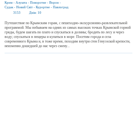
Крим
-
Алушта
-
Поворотне
-
Ворон
-
Судак
-
Новий Світ
-
Курортне
-
Павлоград
3153
Днів:
10
Путешествие по Крымским горам, с пешеходно-экскурсионно-развлекательной
программой. Мы побываем на одних из самых высоких точках Крымской горной
гряды, будем шагать по плато и спускаться в долины; бродить по лесу и через
воду; спускаться в пещеры и купаться в море. Посетим города и села
современного Крыма и, в тоже время, походим внутри стен Генуэзской крепости,
неизменно дошедшей до нас через смену...