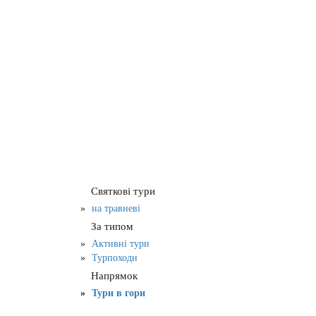
Святкові тури
на травневі
За типом
Активні тури
Турпоходи
Напрямок
Тури в гори