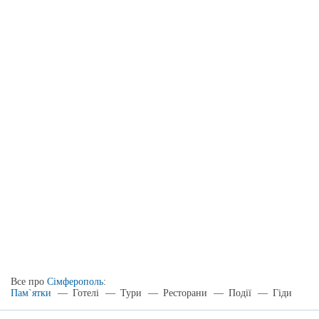
Все про
Сімферополь
:
Пам`ятки
—
Готелі
—
Тури
—
Ресторани
—
Події
—
Гіди