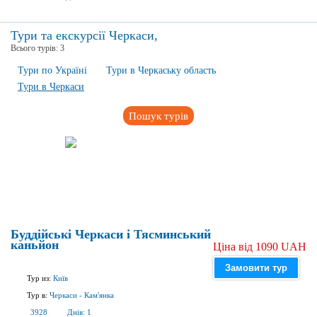
Тури та екскурсії Черкаси,
Всього турів:
3
Тури по Україні
Тури в Черкаську область
Тури в Черкаси
Пошук турів
Буддійські Черкаси і Тясминський
каньйон
Ціна від 1090 UAH
Замовити тур
Тур из:
Київ
Тур в:
Черкаси
-
Кам'янка
3928
Днів:
1