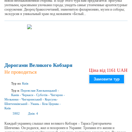
новой необыкновенной стороны. В ходе этого тура вам предлагается: прогулка
уютными, красивыми улочками города; увидеть самые утонченные архитектурные
сооружения: Дворец бракосочетаний, знаменитую филармонию, музеи и соборы;
экскурсия в уникальный храм под названием «Белый...
Дорогами Великого Кобзаря
Ціна від 1161 UAH
Не проводиться
Замовити тур
Тур из:
Київ
Тур в:
Переяслав-Хмельницький
-
Канів
-
Черкаси
-
Суботів
-
Чигирин
-
Мельники
-
Чигиринський
-
Корсунь-
Шевченківський
-
Умань
-
Біла Церква
-
Київ
5902
Днів:
4
Каждый украинец слышал имя великого Кобзаря – Тараса Григорьевича
Шевченко. Он родился, жил и похоронен в Украине. Тропами его жизни и