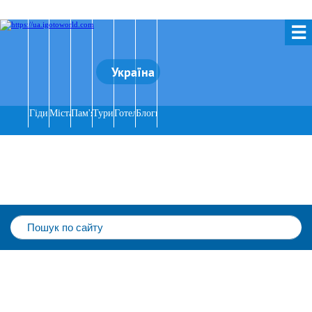
☰
Україна
Гіди
Міста
Пам'ятки
Тури
Готелі
Блоги