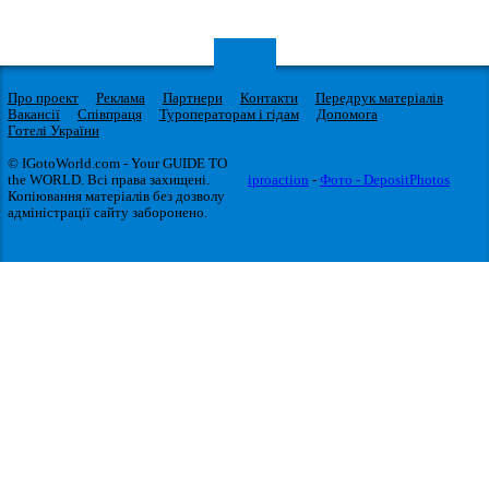
Про проект
Реклама
Партнери
Контакти
Передрук матеріалів
Вакансії
Співпраця
Туроператорам і гідам
Допомога
Готелі України
© IGotoWorld.com - Your GUIDE TO
the WORLD. Всі права захищені.
iproaction
-
Фото - DepositPhotos
Копіювання матеріалів без дозволу
адміністрації сайту заборонено.