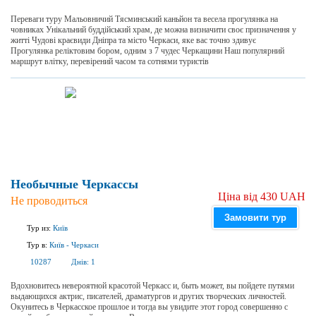
Переваги туру Мальовничий Тясминський каньйон та весела прогулянка на
човниках Унікальний буддійський храм, де можна визначити своє призначення у
житті Чудові краєвиди Дніпра та місто Черкаси, яке вас точно здивує
Прогулянка реліктовим бором, одним з 7 чудес Черкащини Наш популярний
маршрут влітку, перевірений часом та сотнями туристів
Необычные Черкассы
Ціна від 430 UAH
Не проводиться
Замовити тур
Тур из:
Київ
Тур в:
Київ
-
Черкаси
10287
Днів:
1
Вдохновитесь невероятной красотой Черкасс и, быть может, вы пойдете путями
выдающихся актрис, писателей, драматургов и других творческих личностей.
Окунитесь в Черкасское прошлое и тогда вы увидите этот город совершенно с