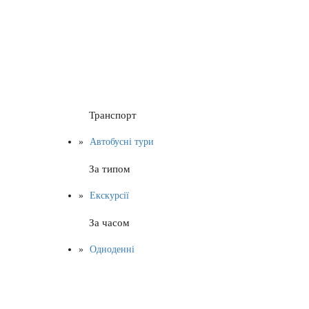
Транспорт
Автобусні тури
За типом
Екскурсії
За часом
Одноденні