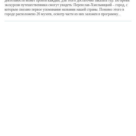
деятельности может пройти каждый, для этого достаточно заказать тур. Во время
экскурсии путешественники смогут увидеть: Переяслав-Хмельницкий – город, с
которым связано первое упоминание названия нашей страны. Помимо этого в
городе расположено 26 музеев, осмотр части из них заложен в программу...