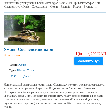
найчистіших річок у всій Європі. Дата туру: 23.04.2016. Тривалість туру: 2 дні.
Маршрут туру: Київ – Свердловка – Мезин – Радичів – Рихли – Будище –...
Умань Софиевский парк
Ціна від 290 UAH
Архівний
Замовити тур
Тур из:
Южне
Тур в:
Южне
-
Умань
9266
Днів:
1
Национальный дендрологический парк «Софиевка» золотой осенью превращается
в чудо красок и природной красоты. Когда-то знатный шляхтич Станислав
Потоцкий полюбил парковое искусство и женщину, которой он его посвятил.
Гречанка София Витт-Потоцкая не смогла стать графу верной женой, а вот парк
ответил взаимностью старому хозяину. Тут оживают «Илиада» и «Одиссея»,
шумят вековые деревья (некоторые из них помнят 18–19 столетия!) и водопад,
что-то...