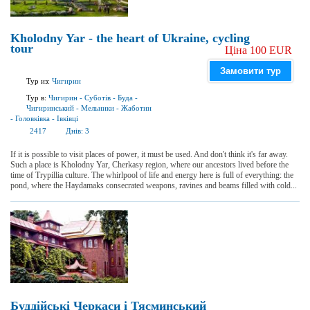
Kholodny Yar - the heart of Ukraine, cycling
tour
Ціна 100 EUR
Замовити тур
Тур из:
Чигирин
Тур в:
Чигирин
-
Суботів
-
Буда
-
Чигиринський
-
Мельники
-
Жаботин
-
Головківка
-
Івківці
2417
Днів:
3
If it is possible to visit places of power, it must be used. And don't think it's far away.
Such a place is Kholodny Yar, Cherkasy region, where our ancestors lived before the
time of Trypillia culture. The whirlpool of life and energy here is full of everything: the
pond, where the Haydamaks consecrated weapons, ravines and beams filled with cold...
Буддійські Черкаси і Тясминський