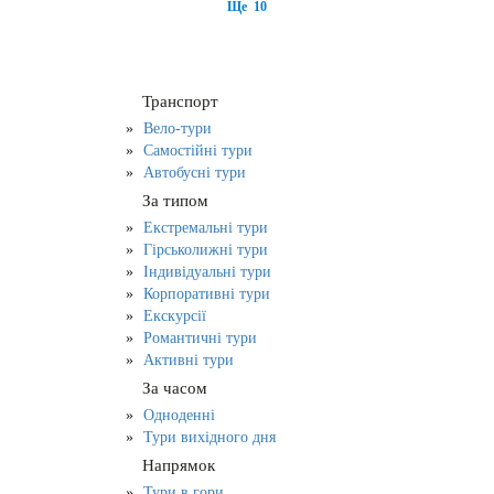
Ще 10
Транспорт
Вело-тури
Самостійні тури
Автобусні тури
За типом
Екстремальні тури
Гірськолижні тури
Індивідуальні тури
Корпоративні тури
Екскурсії
Романтичні тури
Активні тури
За часом
Одноденні
Тури вихідного дня
Напрямок
Тури в гори