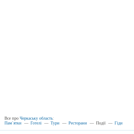
Все про
Черкаську область
:
Пам`ятки
—
Готелі
—
Тури
—
Ресторани
—
Події
—
Гіди