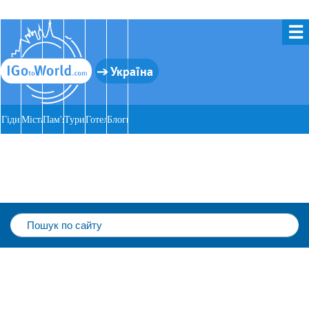
☰
Україна
Гіди
Міста
Пам'ятки
Тури
Готелі
Блоги