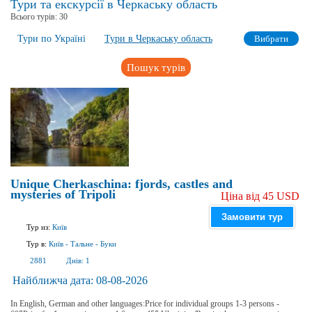
Тури та екскурсії в Черкаську область
Всього турів:
30
Тури по Україні
Тури в Черкаську область
Вибрати
Пошук турів
Unique Cherkaschina: fjords, castles and
mysteries of Tripoli
Ціна від 45 USD
Замовити тур
Тур из:
Київ
Тур в:
Київ
-
Тальне
-
Буки
2881
Днів:
1
Найближча дата:
08-08-2026
In English, German and other languages:Price for individual groups 1-3 persons -