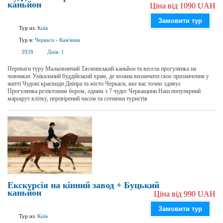
каньйон
Ціна від 1090 UAH
Замовити тур
Тур из:
Київ
Тур в:
Черкаси
-
Кам'янка
3928
Днів:
1
Переваги туру Мальовничий Тясминський каньйон та весела прогулянка на
човниках Унікальний буддійський храм, де можна визначити своє призначення у
житті Чудові краєвиди Дніпра та місто Черкаси, яке вас точно здивує
Прогулянка реліктовим бором, одним з 7 чудес Черкащини Наш популярний
маршрут влітку, перевірений часом та сотнями туристів
Екскурсія на кінний завод + Буцький
каньйон
Ціна від 990 UAH
Замовити тур
Тур из:
Київ