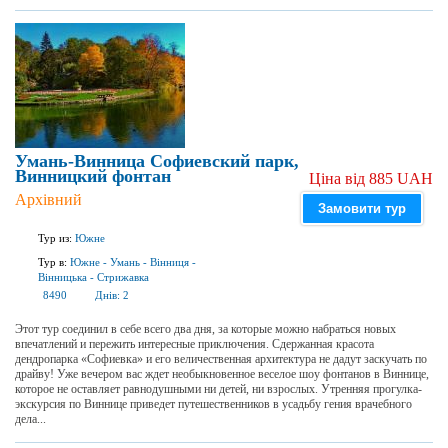
Умань-Винница Софиевский парк,
Винницкий фонтан
Ціна від 885 UAH
Архівний
Замовити тур
Тур из:
Южне
Тур в:
Южне
-
Умань
-
Вінниця
-
Вінницька
-
Стрижавка
8490
Днів:
2
Этот тур соединил в себе всего два дня, за которые можно набраться новых
впечатлений и пережить интересные приключения. Сдержанная красота
дендропарка «Софиевка» и его величественная архитектура не дадут заскучать по
драйву! Уже вечером вас ждет необыкновенное веселое шоу фонтанов в Виннице,
которое не оставляет равнодушными ни детей, ни взрослых. Утренняя прогулка-
экскурсия по Виннице приведет путешественников в усадьбу гения врачебного
дела...