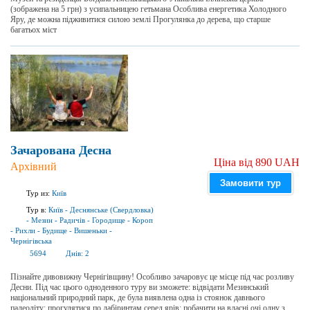
(зображена на 5 грн) з усипальницею гетьмана Особлива енергетика Холодного
Яру, де можна підживитися силою землі Прогулянка до дерева, що старше
багатьох міст
Зачарована Десна
Ціна від 890 UAH
Архівний
Замовити тур
Тур из:
Київ
Тур в:
Київ
-
Деснянське (Свердловка)
-
Мезин
-
Радичів
-
Городище
-
Короп
-
Рихли
-
Будище
-
Вишеньки
-
Чернігівська
5694
Днів:
2
Пізнайте дивовижну Чернігівщину! Особливо зачаровує це місце під час розливу
Десни. Під час цього одноденного туру ви зможете: відвідати Мезинський
національний природний парк, де була виявлена одна із стоянок давнього
палеоліту; прогулятися по лабіринтам серед ярів; побачити на власні очі одну з