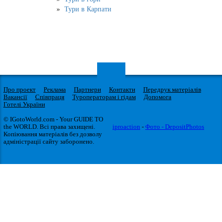
Тури в Карпати
Про проект
Реклама
Партнери
Контакти
Передрук матеріалів
Вакансії
Співпраця
Туроператорам і гідам
Допомога
Готелі України
© IGotoWorld.com - Your GUIDE TO
the WORLD. Всі права захищені.
iproaction
-
Фото - DepositPhotos
Копіювання матеріалів без дозволу
адміністрації сайту заборонено.