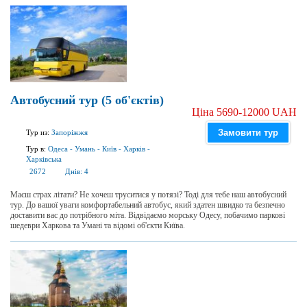
Автобусний тур (5 об'єктів)
Ціна 5690-12000 UAH
Замовити тур
Тур из:
Запоріжжя
Тур в:
Одеса
-
Умань
-
Київ
-
Харків
-
Харківська
2672
Днів:
4
Маєш страх літати? Не хочеш труситися у потязі? Тоді для тебе наш автобусний
тур. До вашої уваги комфортабельний автобус, який здатен швидко та безпечно
доставити вас до потрібного міта. Відвідаємо морську Одесу, побачимо паркові
шедеври Харкова та Умані та відомі об'єкти Київа.