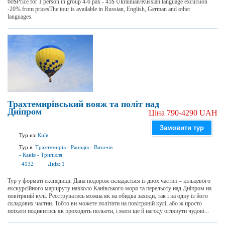
60$Price for 1 person in group 4-6 pax - 45$ Ukrainian/Russian language excursion
-20% from pricesThe tour is available in Russian, English, German and other
languages.
Трахтемирівський вояж та політ над
Дніпром
Ціна 790-4290 UAH
Замовити тур
Тур из:
Київ
Тур в:
Трахтемирів
-
Ржищів
-
Витачів
-
Канів
-
Трипілля
4132
Днів:
1
Тур у форматі експедиції. Дана подорож складається із двох частин – кільцевого
екскурсійного маршруту навколо Канівського моря та перельоту над Дніпром на
повітряній кулі. Реєструватись можна як на обидва заходи, так і на одну із його
складових частин. Тобто ви можете політати на повітряній кулі, або ж просто
поїхати подивитись як проходять польоти, і мати ще й нагоду оглянути чудові...