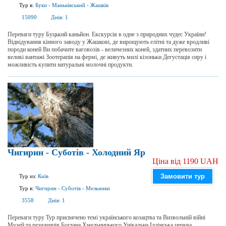
Тур в:
Буки
-
Маньківський
-
Жашків
15090
Днів:
1
Переваги туру Буцький каньйон. Екскурсія в одне з природних чудес України!
Відвідування кінного заводу у Жашкові, де вирощують елітні та дуже вродливі
породи коней Ви побачите ваговозів - величезних коней, здатних перевозити
великі вантажі Зоотерапія на фермі, де живуть милі кізоньки Дегустація сиру і
можливість купити натуральні молочні продукти.
Чигирин - Суботів - Холодний Яр
Ціна від 1190 UAH
Замовити тур
Тур из:
Київ
Тур в:
Чигирин
-
Суботів
-
Мельники
3558
Днів:
1
Переваги туру Тур присвячено темі українського козацтва та Визвольній війні
Музей та резиденція Богдана Хмельницького Унікальна Іллінська церква