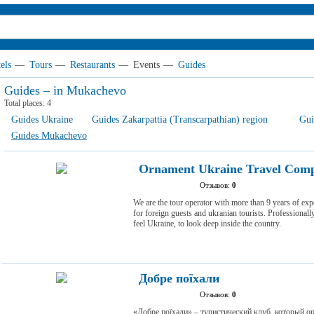
els
—
Tours
—
Restaurants
—
Events
—
Guides
Guides – in Mukachevo
Total places:
4
Guides Ukraine
Guides Zakarpattia (Transcarpathian) region
Gui
Guides Mukachevo
Ornament Ukraine Travel Com
Отзывов:
0
We are the tour operator with more than 9 years of exp
for foreign guests and ukranian tourists. Professionally
feel Ukraine, to look deep inside the country.
Добре поїхали
Отзывов:
0
«Добре поїхали» – туристический клуб, который 