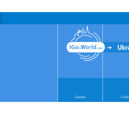
Ukr
Guides
Citie