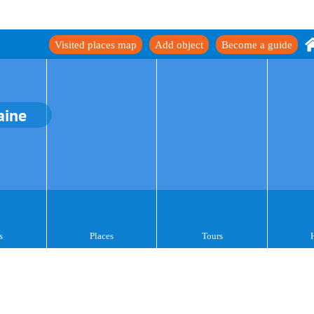
Visited places map
Add object
Become a guide
aine
s
Places
Tours