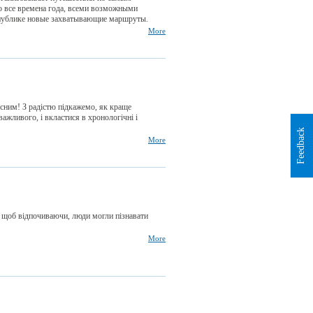
 все времена года, всеми возможными
публике новые захватывающие маршруты.
More
сним! З радістю підкажемо, як краще
ажливого, і вкластися в хронологічні і
Feedback
More
, щоб відпочиваючи, люди могли пізнавати
More