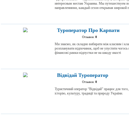
интересным местам Украины. Мы путешествуем во
направлениями, каждый сезон открывая широкой 
Туроператор Про Карпати
Отзывов:
0
Ми знаємо, як складно вибирати між класним і кла
розпланувати відпочинок, щоб не упустити чогось в
фінансові рамки відпустки не на шкоду якості
Відвідай Туроператор
Отзывов:
0
Туристичний оператор “Відвідай” працює для того
історію, культуру, традиції та природу України.