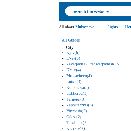
All about
Mukachevo
:
Sights
—
Hot
All Guides
City
Kyiv(6)
L'viv(5)
Zakarpattia (Transcarpathian)(5)
Khust(4)
Mukachevo(4)
Luts'k(4)
Kolochava(3)
Uzhhorod(3)
Ternopil(3)
Zaporizhzhia(3)
Vinnytsia(3)
Odesa(2)
Tarakaniv(2)
Kharkiv(2)