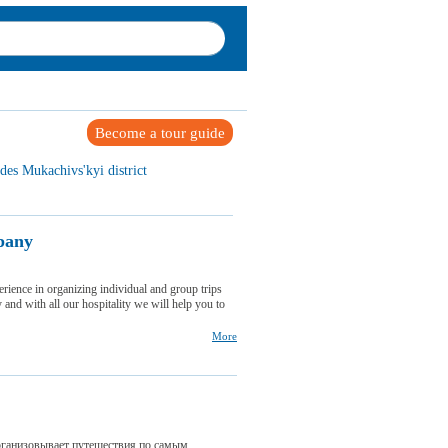
Become a tour guide
des Mukachivs'kyi district
pany
erience in organizing individual and group trips
 and with all our hospitality we will help you to
More
организовывает путешествия по самым