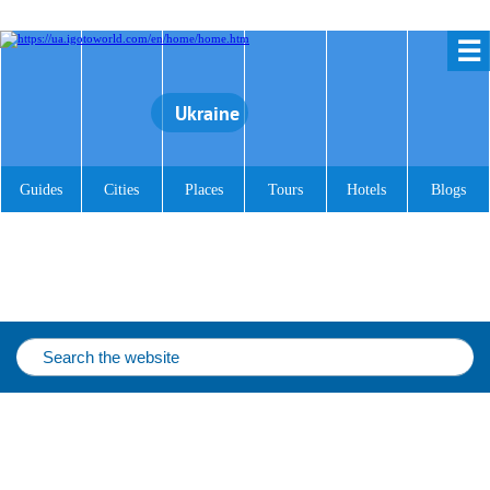
☰
Ukraine
Guides
Cities
Places
Tours
Hotels
Blogs