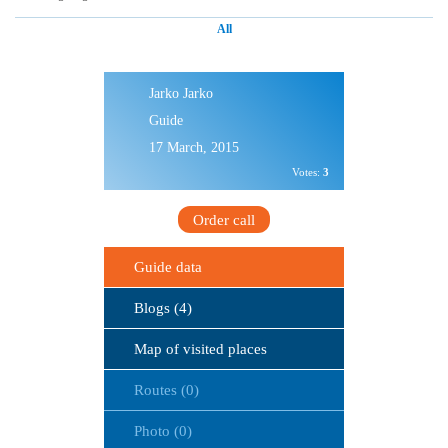
All
Jarko Jarko
Guide
17 March, 2015
Votes:
3
Order call
Guide data
Blogs (4)
Map of visited places
Routes (0)
Photo (0)