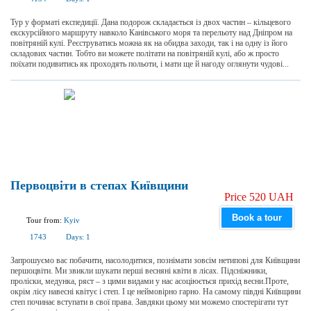
Тур у форматі експедиції. Дана подорож складається із двох частин – кільцевого
екскурсійного маршруту навколо Канівського моря та перельоту над Дніпром на
повітряній кулі. Реєструватись можна як на обидва заходи, так і на одну із його
складових частин. Тобто ви можете політати на повітряній кулі, або ж просто
поїхати подивитись як проходять польоти, і мати ще й нагоду оглянути чудові...
Первоцвіти в степах Київщини
Price 520 UAH
Book a tour
Tour from:
Kyiv
1743
Days:
1
Запрошуємо вас побачити, насолодитися, познімати зовсім нетипові для Київщини
першоцвіти. Ми звикли шукати перші весняні квіти в лісах. Підсніжники,
проліски, медунка, ряст – з цими видами у нас асоціюється прихід весни.Проте,
окрім лісу навесні квітує і степ. І це неймовірно гарно. На самому півдні Київщини
степ починає вступати в свої права. Завдяки цьому ми можемо спостерігати тут