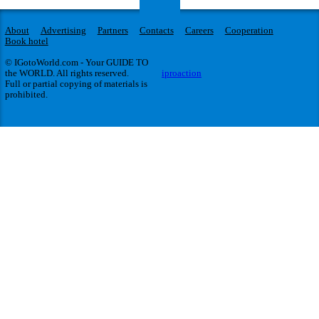
About
Advertising
Partners
Contacts
Careers
Cooperation
Book hotel
© IGotoWorld.com - Your GUIDE TO
the WORLD. All rights reserved.
iproaction
Full or partial copying of materials is
prohibited.