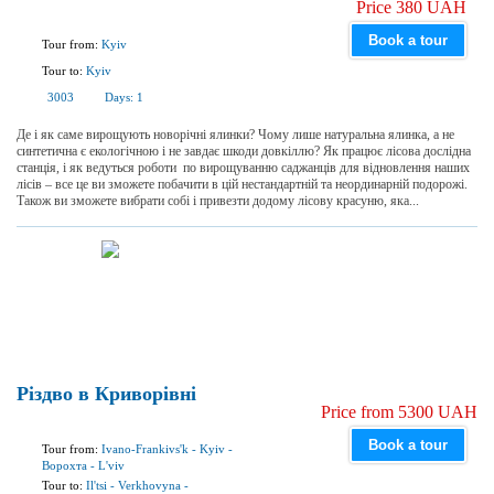
Price 380 UAH
Book a tour
Tour from:
Kyiv
Tour to:
Kyiv
3003
Days:
1
Де і як саме вирощують новорічні ялинки? Чому лише натуральна ялинка, а не
синтетична є екологічною і не завдає шкоди довкіллю? Як працює лісова дослідна
станція, і як ведуться роботи по вирощуванню саджанців для відновлення наших
лісів – все це ви зможете побачити в цій нестандартній та неординарній подорожі.
Також ви зможете вибрати собі і привезти додому лісову красуню, яка...
Різдво в Криворівні
Price from 5300 UAH
Book a tour
Tour from:
Ivano-Frankivs'k
-
Kyiv
-
Ворохта
-
L'viv
Tour to:
Il'tsi
-
Verkhovyna
-