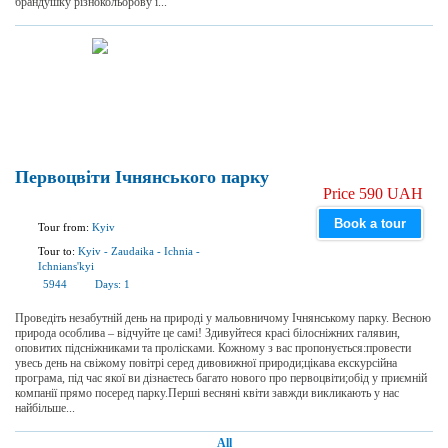
брандушку різнокольорову і...
Первоцвіти Ічнянського парку
Price 590 UAH
Book a tour
Tour from:
Kyiv
Tour to:
Kyiv
-
Zaudaika
-
Ichnia
-
Ichnians'kyi
5944
Days:
1
Проведіть незабутній день на природі у мальовничому Ічнянському парку. Весною
природа особлива – відчуйте це самі! Здивуйтеся красі білосніжних галявин,
оповитих підсніжниками та пролісками. Кожному з вас пропонується:провести
увесь день на свіжому повітрі серед дивовижної природи;цікава екскурсійна
програма, під час якої ви дізнаєтесь багато нового про первоцвіти;обід у приємній
компанії прямо посеред парку.Перші весняні квіти завжди викликають у нас
найбільше...
All