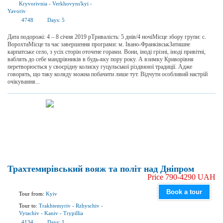
Kryvorivnia
-
Verkhovyns'kyi
-
Yavoriv
4748
Days:
5
Дата подорожі: 4 – 8 січня 2019 рТривалiсть: 5 днів/4 ночіМісце збору групи: с.
ВорохтаМісце та час завершення програми: м. Івано-ФранківськЗатишне
карпатське село, з усіх сторін оточене горами. Вони, іноді грізні, іноді привітні,
ваблять до себе мандрівників в будь-яку пору року. А взимку Криворівня
перетворюється у своєрідну колиску гуцульської різдвяної традиції. Адже
говорять, що таку коляду можна побачити лише тут. Відчути особливий настрій
очікування...
Трахтемирівський вояж та політ над Дніпром
Price 790-4290 UAH
Book a tour
Tour from:
Kyiv
Tour to:
Trakhtemyriv
-
Rzhyschiv
-
Vytachiv
-
Kaniv
-
Trypillia
4134
Days:
1