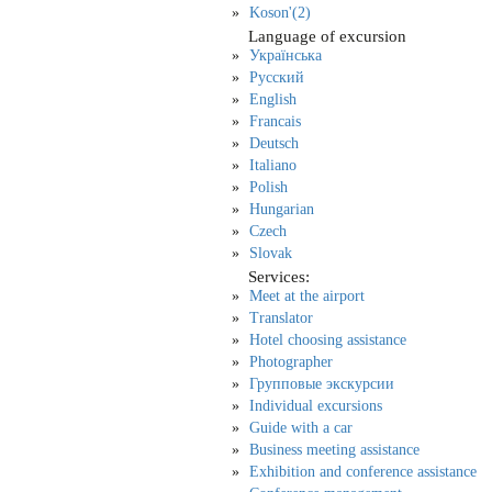
Koson'(2)
Language of excursion
Українська
Русский
English
Francais
Deutsch
Italiano
Polish
Hungarian
Czech
Slovak
Services:
Meet at the airport
Translator
Hotel choosing assistance
Photographer
Групповые экскурсии
Individual excursions
Guide with a car
Business meeting assistance
Exhibition and conference assistance