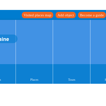
Visited places map
Add object
Become a guide
aine
s
Places
Tours