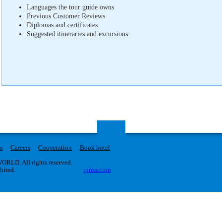
Languages ​​the tour guide owns
Previous Customer Reviews
Diplomas and certificates
Suggested itineraries and excursions
s
Careers
Cooperation
Book hotel
RLD. All rights reserved.
ibited.
iproaction