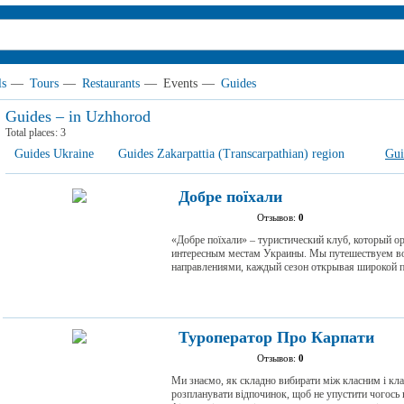
ls
—
Tours
—
Restaurants
—
Events
—
Guides
Guides – in Uzhhorod
Total places:
3
Guides Ukraine
Guides Zakarpattia (Transcarpathian) region
Gui
Добре поїхали
Отзывов:
0
«Добре поїхали» – туристический клуб, который 
интересным местам Украины. Мы путешествуем во
направлениями, каждый сезон открывая широкой 
Туроператор Про Карпати
Отзывов:
0
Ми знаємо, як складно вибирати між класним і кла
розпланувати відпочинок, щоб не упустити чогось в