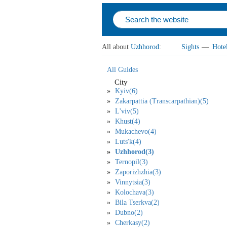
All about
Uzhhorod
:
Sights
—
Hote
All Guides
City
Kyiv(6)
Zakarpattia (Transcarpathian)(5)
L'viv(5)
Khust(4)
Mukachevo(4)
Luts'k(4)
Uzhhorod(3)
Ternopil(3)
Zaporizhzhia(3)
Vinnytsia(3)
Kolochava(3)
Bila Tserkva(2)
Dubno(2)
Cherkasy(2)