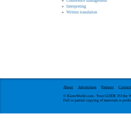
Conference management
Interpreting
Written translation
About
Advertising
Partners
Contact
© IGotoWorld.com - Your GUIDE TO the WO
Full or partial copying of materials is proh