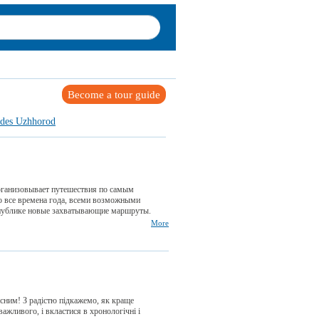
Become a tour guide
des Uzhhorod
организовывает путешествия по самым
 все времена года, всеми возможными
публике новые захватывающие маршруты.
More
сним! З радістю підкажемо, як краще
ажливого, і вкластися в хронологічні і