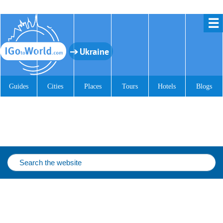
☰
Ukraine
Guides
Cities
Places
Tours
Hotels
Blogs