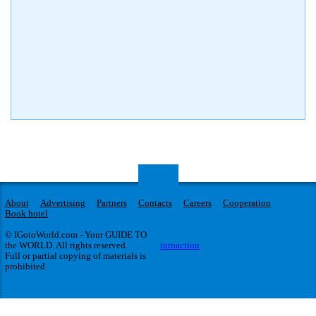
About
Advertising
Partners
Contacts
Careers
Cooperation
Book hotel
© IGotoWorld.com - Your GUIDE TO
the WORLD. All rights reserved.
iproaction
Full or partial copying of materials is
prohibited.