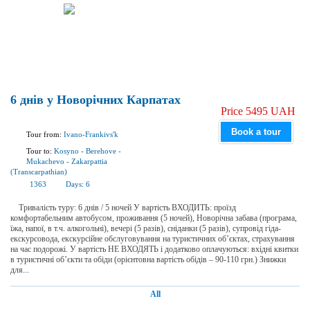
6 днів у Новорічних Карпатах
Price 5495 UAH
Book a tour
Tour from:
Ivano-Frankivs'k
Tour to:
Kosyno
-
Berehove
-
Mukachevo
-
Zakarpattia
(Transcarpathian)
1363
Days:
6
Тривалість туру: 6 днів / 5 ночей У вартість ВХОДИТЬ: проїзд
комфортабельним автобусом, проживання (5 ночей), Новорічна забава (програма,
їжа, напої, в т.ч. алкогольні), вечері (5 разів), сніданки (5 разів), супровід гіда-
екскурсовода, екскурсійне обслуговування на туристичних об’єктах, страхування
на час подорожі. У вартість НЕ ВХОДЯТЬ і додатково оплачуються: вхідні квитки
в туристичні об’єкти та обіди (орієнтовна вартість обідів – 90-110 грн.) Знижки
для...
All