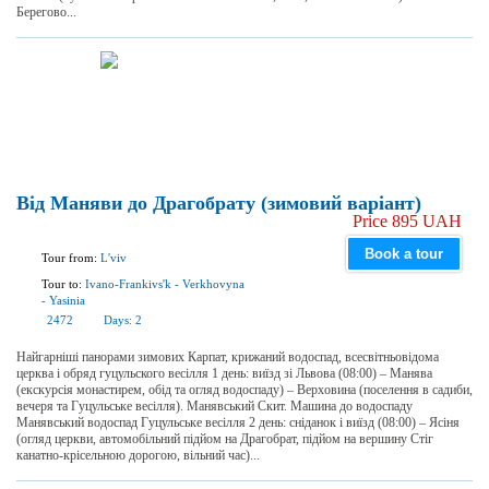
Берегово...
Від Маняви до Драгобрату (зимовий варіант)
Price 895 UAH
Book a tour
Tour from:
L'viv
Tour to:
Ivano-Frankivs'k
-
Verkhovyna
-
Yasinia
2472
Days:
2
Найгарніші панорами зимових Карпат, крижаний водоспад, всесвітньовідома
церква і обряд гуцульского весілля 1 день: виїзд зі Львова (08:00) – Манява
(екскурсія монастирем, обід та огляд водоспаду) – Верховина (поселення в садиби,
вечеря та Гуцульське весілля). Манявський Скит. Машина до водоспаду
Манявський водоспад Гуцульське весілля 2 день: сніданок і виїзд (08:00) – Ясіня
(огляд церкви, автомобільний підйом на Драгобрат, підйом на вершину Стіг
канатно-крісельною дорогою, вільний час)...