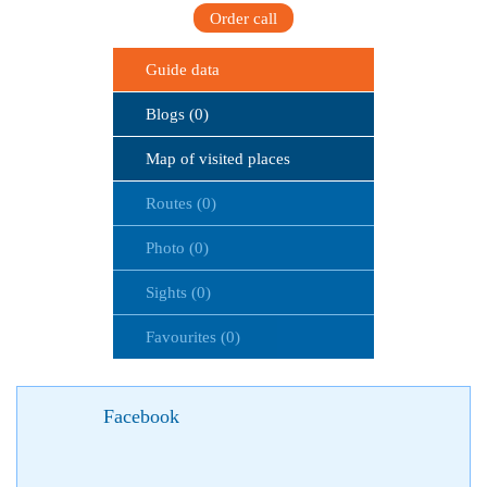
Order call
Guide data
Blogs (0)
Map of visited places
Routes (0)
Photo (0)
Sights (0)
Favourites (0)
Facebook