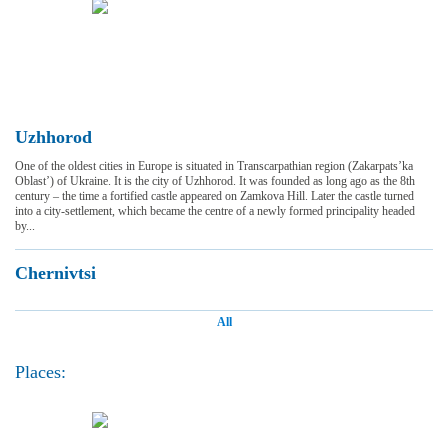
Uzhhorod
One of the oldest cities in Europe is situated in Transcarpathian region (Zakarpats’ka
Oblast’) of Ukraine. It is the city of Uzhhorod. It was founded as long ago as the 8th
century – the time a fortified castle appeared on Zamkova Hill. Later the castle turned
into a city-settlement, which became the centre of a newly formed principality headed
by...
Chernivtsi
All
Places: