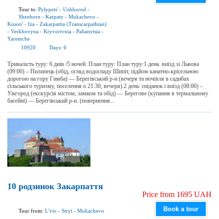
Tour to:
Pylypets'
-
Uzhhorod
-
Shenborn
-
Karpaty
-
Mukachevo
-
Koson'
-
Iza
-
Zakarpattia (Transcarpathian)
-
Verkhovyna
-
Kryvorivnia
-
Palianytsia
-
Yaremchе
10920
Days:
6
Тривалість туру: 6 днів /5 ночей. План туру: План туру:1 день: виїзд зі Львова
(09:00) – Пилипець (обід, огляд водоспаду Шипіт, підйом канатно-крісельною
дорогою на гору Гимба) — Берегівський р-н (вечеря та ночівля в садибах
сільського туризму, поселення о 21:30, вечеря).2 день: сніданок і виїзд (08:00) –
Ужгород (екскурсія містом, замком та обід) — Берегове (купання в термальному
басейні) — Берегівський р-н. (повернення...
10 родзинок Закарпаття
Price from 1695 UAH
Book a tour
Tour from:
L'viv
-
Stryi
-
Mukachevo