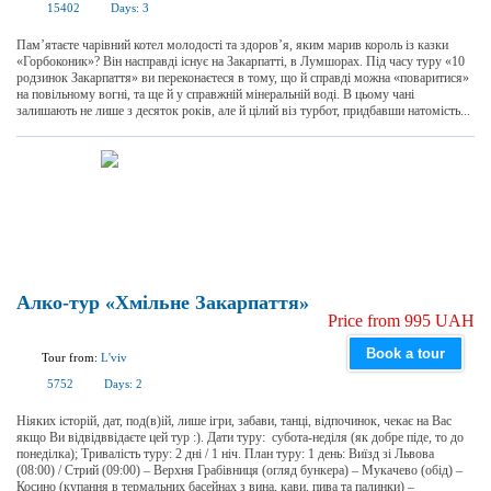
15402
Days:
3
Пам’ятаєте чарівний котел молодості та здоров’я, яким марив король із казки
«Горбоконик»? Він насправді існує на Закарпатті, в Лумшорах. Під часу туру «10
родзинок Закарпаття» ви переконаєтеся в тому, що й справді можна «поваритися»
на повільному вогні, та ще й у справжній мінеральній воді. В цьому чані
залишають не лише з десяток років, але й цілий віз турбот, придбавши натомість...
Алко-тур «Хмільне Закарпаття»
Price from 995 UAH
Book a tour
Tour from:
L'viv
5752
Days:
2
Ніяких історій, дат, под(в)ій, лише ігри, забави, танці, відпочинок, чекає на Вас
якщо Ви відвідввідаєте цей тур :). Дати туру: субота-неділя (як добре піде, то до
понеділка); Тривалість туру: 2 дні / 1 ніч. План туру: 1 день: Виїзд зі Львова
(08:00) / Стрий (09:00) – Верхня Грабівниця (огляд бункера) – Мукачево (обід) –
Косино (купання в термальних басейнах з вина, кави, пива та палинки) –