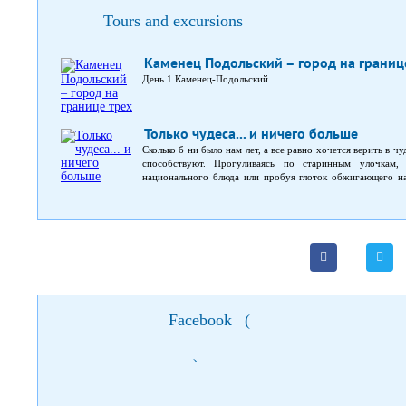
Tours and excursions
Каменец Подольский – город на границ
День 1 Каменец-Подольский
Только чудеса... и ничего больше
Сколько б ни было нам лет, а все равно хочется верить в ч
способствуют. Прогуливаясь по старинным улочкам, 
национального блюда или пробуя глоток обжигающего нап
добрый волшебник и исполнит заветное желание. Отпра
Архитектурой Тернополя, закончив знакомство дегустацией
либо присутствовавшими на территории Украины. Осмот
костел святых Петра и Павла с минаретом в Каменец-Под
Черновцами. Этот маленький город похож на кусоче
Оборонительной Николаевской церковью в Теребовле. Источ
Facebook
(
)