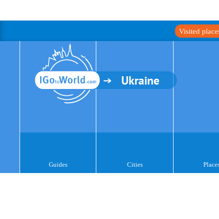
Visited plac
Ukraine
Guides
Cities
Place