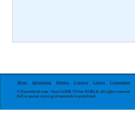
About
Advertising
Partners
Contacts
Careers
Cooperation
© IGotoWorld.com - Your GUIDE TO the WORLD. All rights reserved.
Full or partial copying of materials is prohibited.