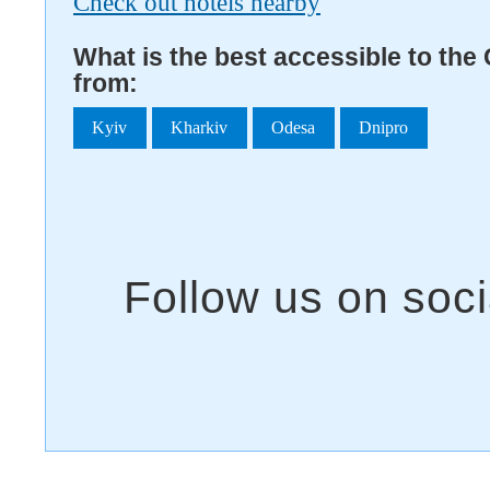
Check out hotels nearby
What is the best accessible to the 
from:
Kyiv
Kharkiv
Odesa
Dnipro