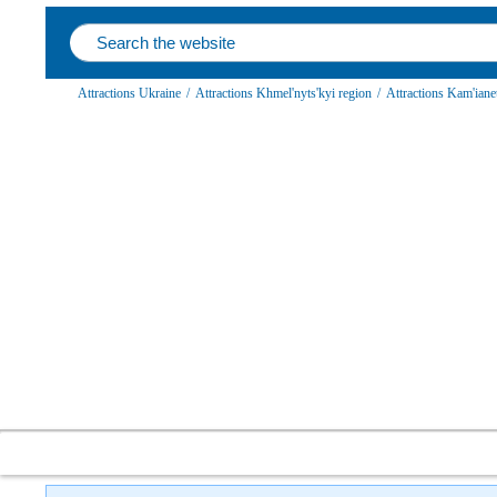
Attractions Ukraine
/
Attractions Khmel'nyts'kyi region
/
Attractions Kam'ianets