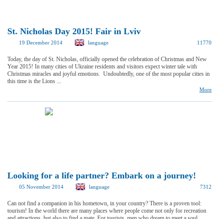
St. Nicholas Day 2015! Fair in Lviv
19 December 2014
language
11770
Today, the day of St. Nicholas, officially opened the celebration of Christmas and New
Year 2015! In many cities of Ukraine residents and visitors expect winter tale with
Christmas miracles and joyful emotions. Undoubtedly, one of the most popular cities in
this time is the Lions ...
More
Looking for a life partner? Embark on a journey!
05 November 2014
language
7312
Can not find a companion in his hometown, in your country? There is a proven tool:
tourism! In the world there are many places where people come not only for recreation
and attractions, but also to find a mate. For tourists, men who dream to meet a soul