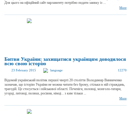
Для цього на офіційний сайт парламенту потрібно подати заявку із ...
More
Битви України: захищатися українцям доводилося
всю свою історію
23 February 2015
language
12270
Відомий український політик першої чверті 20 століття Володимир Винниченко
зазначав, що історію України не можна читати без брому, стільки в ній страждань,
трагедій. Це стосується і військової області. Печеніги, половці, монголо-татари,
угорці, литовці, поляки, росіяни, німці... з ким тільки ...
More