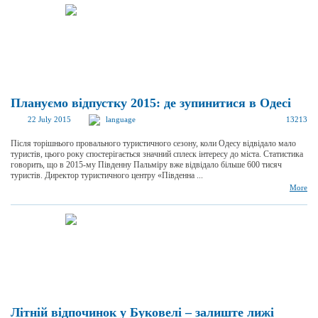
Плануємо відпустку 2015: де зупинитися в Одесі
22 July 2015
language
13213
Після торішнього провального туристичного сезону, коли Одесу відвідало мало
туристів, цього року спостерігається значний сплеск інтересу до міста. Статистика
говорить, що в 2015-му Південну Пальміру вже відвідало більше 600 тисяч
туристів. Директор туристичного центру «Південна ...
More
Літній відпочинок у Буковелі – залиште лижі