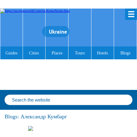
☰
Ukraine
Guides
Cities
Places
Tours
Hotels
Blogs
Blogs: Александр Кумбарг