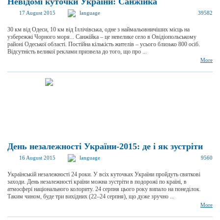
Невідомі куточки України: Санжійка
17 August 2015
language
39582
30 км від Одеси, 10 км від Іллічівська, одне з наймальовничіших місць на
узбережжі Чорного моря... Санжійка – це невелике село в Овідіопольському
районі Одеської області. Постійна кількість жителів – усього близько 800 осіб.
Відсутність великої реклами призвела до того, що про ...
More
День незалежності України-2015: де і як зустріти
16 August 2015
language
9560
Українській незалежності 24 роки. У всіх куточках України пройдуть святкові
заходи. День незалежності країни можна зустріти в подорожі по країні, в
атмосфері національного колориту. 24 серпня цього року випало на понеділок.
Таким чином, буде три вихідних (22–24 серпня), що дуже зручно ...
More