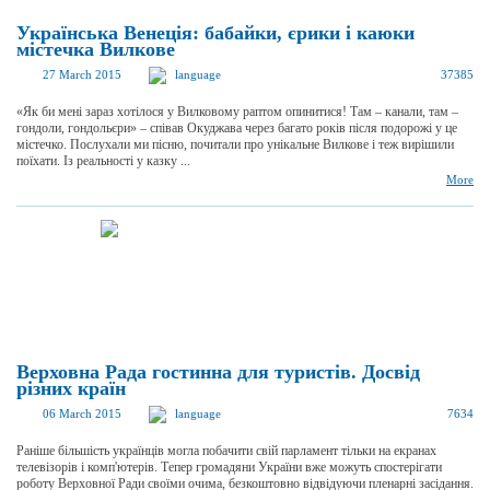
Українська Венеція: бабайки, єрики і каюки
містечка Вилкове
27 March 2015
language
37385
«Як би мені зараз хотілося у Вилковому раптом опинитися! Там – канали, там –
гондоли, гондольєри» – співав Окуджава через багато років після подорожі у це
містечко. Послухали ми пісню, почитали про унікальне Вилкове і теж вирішили
поїхати. Із реальності у казку ...
More
Верховна Рада гостинна для туристів. Досвід
різних країн
06 March 2015
language
7634
Раніше більшість українців могла побачити свій парламент тільки на екранах
телевізорів і комп'ютерів. Тепер громадяни України вже можуть спостерігати
роботу Верховної Ради своїми очима, безкоштовно відвідуючи пленарні засідання.