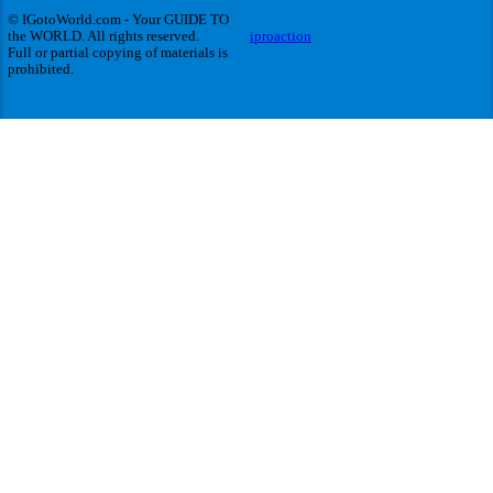
© IGotoWorld.com - Your GUIDE TO
the WORLD. All rights reserved.
iproaction
Full or partial copying of materials is
prohibited.