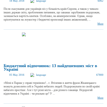
18 May 2018
language
6062
Після скасування для українців віз у більшість країн Європи, а також у чимало
інших держав світу, проблемним питанням, що заважає зарубіжним подорожам,
залишається вартість квитків. Особливо, на авіаперевезення. Однак, якщо
орієнтуватися на лоукостер і бюджетні пропозиції інших авіакомпаній, ...
More
Бюджетний відпочинок: 13 найдешевших міст в
Україні
05 May 2016
language
67800
«Мені в Париж у справі терміново!...». Втілення в життя фрази Жванецького
можуть дозволити собі в Україні небагато людей. Подорожувати по своїй країні
набагато простіше. Але і тут різні міста – для різного гаманця. Недорогий
відпочинок в Україні – чи реально це? У ...
More