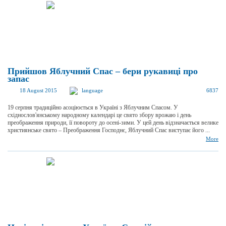
Прийшов Яблучний Спас – бери рукавиці про
запас
18 August 2015
language
6837
19 серпня традиційно асоціюється в Україні з Яблучним Спасом. У
східнослов'янському народному календарі це свято збору врожаю і день
преображення природи, її повороту до осені-зими. У цей день відзначається велике
християнське свято – Преображення Господнє, Яблучний Спас виступає його ...
More