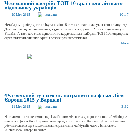
Чемоданний настрій: ТОП-10 країн для літнього
відпочинку українців
29 May 2015
language
10117
Незабаром прийде довгоочікуване літо. Багато хто вже спланував свою відпустку.
Для тих, хто ще не визначився, куди поїхати влітку, у нас є 21 ідея відпочинку в
Україні. А тим, хто мріє відпочити за кордоном, ми підібрали ТОП-10 популярних
серед відпочивальників країн і розглянули перспективи ...
More
Футбольний туризм: як потрапити на фінал Ліги
Європи 2015 у Варшаві
21 May 2015
language
3192
Як відомо, після перемоги над італійським «Наполі» дніпропетровський «Дніпро»
вийшов у фінал Ліги Європи, який пройде 27 травня у Варшаві. Для футбольних
уболівальників ще є можливість потрапити на майбутній матч з іспанською
«Севільєю». Джерело фото: ...