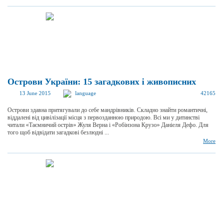
Острови України: 15 загадкових і живописних
13 June 2015
language
42165
Острови здавна притягували до себе мандрівників. Складно знайти романтичні,
віддалені від цивілізації місця з первозданною природою. Всі ми у дитинстві
читали «Таємничий острів» Жуля Верна і «Робінзона Крузо» Даніеля Дефо. Для
того щоб відвідати загадкові безлюдні ...
More