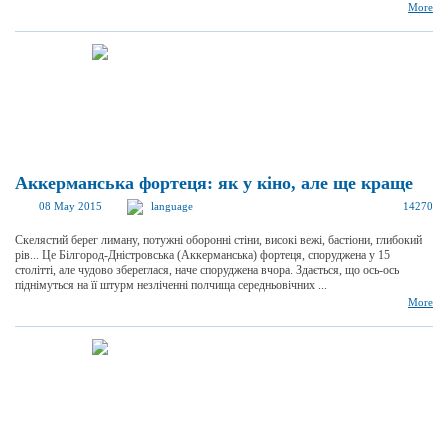
More
Аккерманська фортеця: як у кіно, але ще краще
08 May 2015
language
14270
Скелястий берег лиману, потужні оборонні стіни, високі вежі, бастіони, глибокий
рів... Це Білгород-Дністровська (Аккерманська) фортеця, споруджена у 15
столітті, але чудово збереглася, наче споруджена вчора. Здається, що ось-ось
піднімуться на її штурм незліченні полчища середньовічних ...
More