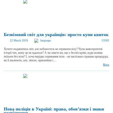
Безвізовий світ для українців: просто купи квиток
22 March 2016
language
13303
Хочете подивитися світ, але побоюєтеся не отримати візу? Чули животрепетні
історії тих, кому це не вдалося? А чи знаєте ви, що є безліч країн, куди можна
поїхати без візи? І, хоча нерідко отримання візи – не настільки страшна процедура,
як її малюють, але, звісно, приємніше і ...
More
Нова поліція в Україні: права, обов’язки і знаки
розрізнення