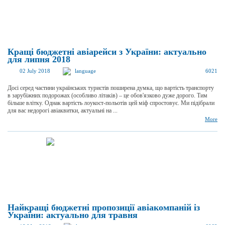
Кращі бюджетні авіарейси з України: актуально
для липня 2018
02 July 2018
language
6021
Досі серед частини українських туристів поширена думка, що вартість транспорту
в зарубіжних подорожах (особливо літаків) – це обов'язково дуже дорого. Тим
більше влітку. Однак вартість лоукост-польотів цей міф спростовує. Ми підібрали
для вас недорогі авіаквитки, актуальні на ...
More
Найкращі бюджетні пропозиції авіакомпаній із
України: актуально для травня