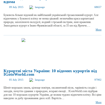
вдома
09 July 2015
language
68657
Буковель більше відомий як найбільший український гірськолижний курорт. Але
відпочинок у Буковелі влітку не менш цікавий: незвичайна краса карпатської
природи, захоплюючі екскурсії, водний і гірський екстрим, нові враження.
Знаходиться курорт в Івано-Франківській області, за 35 км від Яремче, ...
More
Курортні міста України: 10 відомих курортів від
IGotoWorld.com
05 July 2015
language
97902
Шепіт морських хвиль, цілюще повітря, оксамитовий пісок, чарівність сходів і
заходів, почуття єднання з природою, яскраві емоції... IGotoWorld.com підібрав
для вас 10 морських курортів України, де можна чудово відпочити влітку. Всі ціни
наведено за добу проживання двох осіб. Вартість ...
More