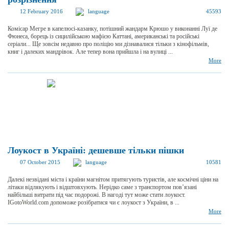
12 February 2016
language
45593
Комісар Мегре в капелюсі-казанку, потішний жандарм Крюшо у виконанні Луї де
Фюнеса, борець із сицилійською мафією Каттані, американські та російські
серіали... Ще зовсім недавно про поліцію ми дізнавалися тільки з кінофільмів,
книг і далеких мандрівок. Але тепер вона прийшла і на вулиці ...
More
Лоукост в Україні: дешевше тільки пішки
07 October 2015
language
10581
Далекі незвідані міста і країни магнітом притягують туристів, але космічні ціни на
літаки відлякують і відштовхують. Нерідко саме з транспортом пов’язані
найбільші витрати під час подорожі. В нагоді тут може стати лоукост.
IGotoWorld.com допоможе розібратися чи є лоукост з України, в ...
More