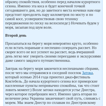
образец спокойствия, особенно перед началом курортного
сезона. Именно эта коса и будет конечной точкой
сегодняшнего дня, но до заветного места ночевки нам еще
предстоит преодолеть пару километров по мосту и по
самой косе, усовершенствовав свою технику
передвижения по песку на велосипеде:) Ночевать будем у
моря, засыпая под шум волн.
Второй день
Просыпаться на берегу моря невероятно круто, особенно
если встать пораньше и неспешно созерцать рассвет. Но
скорее всего не все успеют на рассвет, ведь вчерашний
день легко мог уморить своими переездами и экскурсиями
даже самого заядлого путешественника.
Завтрак на берегу моря закончится неспешными сборами,
после чего мы отправимся в соседний поселок
Затока
,
который осенью 2014 года приютил джаз-фестиваль
Коктебель. До начала курортного сезона все приморские
населенные пункты непривычно спокойны, так что стоит
ловить момент:) Возле затоки находится устье Днестра,
через которое переброшен мост. Именно здесь вторая по
величине река Украины заканчивает свой путь, сливаясь с
морем. Мы знаем Днестр по сплавам по Днестровскому