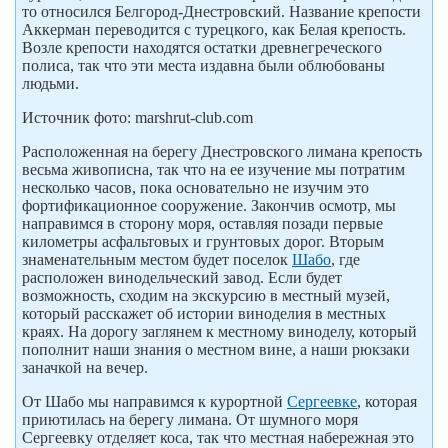
то относился Белгород-Днестровский. Название крепости
Аккерман переводится с турецкого, как Белая крепость.
Возле крепости находятся остатки древнегреческого
полиса, так что эти места издавна были облюбованы
людьми.
Источник фото: marshrut-club.com
Расположенная на берегу Днестровского лимана крепость
весьма живописна, так что на ее изучение мы потратим
несколько часов, пока основательно не изучим это
фортификационное сооружение. Закончив осмотр, мы
направимся в сторону моря, оставляя позади первые
километры асфальтовых и грунтовых дорог. Вторым
знаменательным местом будет поселок
Шабо
, где
расположен винодельческий завод. Если будет
возможность, сходим на экскурсию в местный музей,
который расскажет об истории виноделия в местных
краях. На дорогу заглянем к местному виноделу, который
пополнит наши знания о местном вине, а наши рюкзаки
заначкой на вечер.
От Шабо мы направимся к курортной
Сергеевке
, которая
приютилась на берегу лимана. От шумного моря
Сергеевку отделяет коса, так что местная набережная это