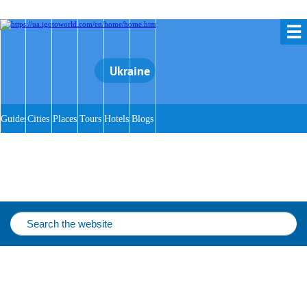
☰
Ukraine
Guides
Cities
Places
Tours
Hotels
Blogs