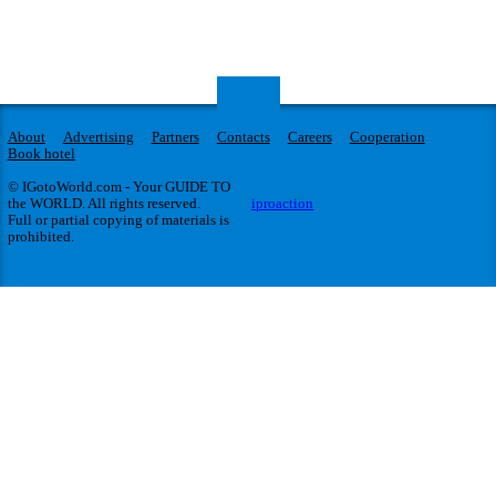
About
Advertising
Partners
Contacts
Careers
Cooperation
Book hotel
© IGotoWorld.com - Your GUIDE TO
the WORLD. All rights reserved.
iproaction
Full or partial copying of materials is
prohibited.