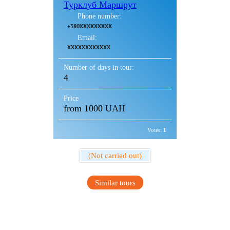
Турклуб Маршрут
Phone number:
+380XXXXXXXXX
Email:
XXXXXXXXXXXX
Number of days in tour:
4
Price
from 1000 UAH
Votes:
1
(Not carried out)
Similar tours