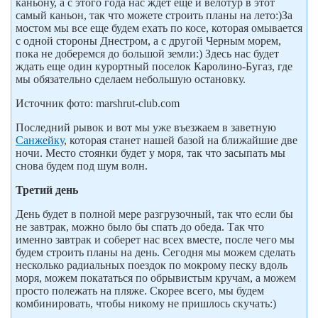
каньону, а с этого года нас ждет еще и велотур в этот
самый каньон, так что можете строить планы на лето:)За
мостом мы все еще будем ехать по косе, которая омывается
с одной стороны Днестром, а с другой Черным морем,
пока не доберемся до большой земли:) Здесь нас будет
ждать еще один курортный поселок Каролино-Бугаз, где
мы обязательно сделаем небольшую остановку.
Источник фото: marshrut-club.com
Последний рывок и вот мы уже въезжаем в заветную
Санжейку
, которая станет нашей базой на ближайшие две
ночи. Место стоянки будет у моря, так что засыпать мы
снова будем под шум волн.
Третий день
День будет в полной мере разгрузочный, так что если бы
не завтрак, можно было бы спать до обеда. Так что
именно завтрак и соберет нас всех вместе, после чего мы
будем строить планы на день. Сегодня мы можем сделать
несколько радиальных поездок по мокрому песку вдоль
моря, можем покататься по обрывистым кручам, а можем
просто полежать на пляже. Скорее всего, мы будем
комбинировать, чтобы никому не пришлось скучать:)