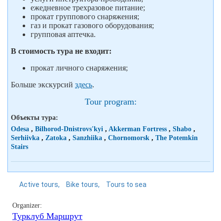
ежедневное трехразовое питание;
прокат группового снаряжения;
газ и прокат газового оборудования;
групповая аптечка.
В стоимость тура не входит:
прокат личного снаряжения;
Больше экскурсий
здесь
.
Tour program:
Объекты тура:
Odesa
,
Bilhorod-Dnistrovs'kyi
,
Akkerman Fortress
,
Shabo
,
Serhiivka
,
Zatoka
,
Sanzhiika
,
Chornomorsk
,
The Potemkin
Stairs
Active tours
Bike tours
Tours to sea
Organizer:
Турклуб Маршрут