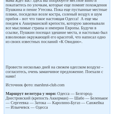
мама ждет вас! Здесь вы попробуете местное вино и
покатаетесь по улочкам, которые еще помнят похождения
Пушкина и пение Утесова. Пока еще пустынные местные
пляжи, посиделки возле костра, соленый воздух и шум
прибоя – вот что такое настоящая Одесса! А еще мы
поедем к Аккерманской крепости, которую завоевывали
все мыслимые страны и империи Европы. Будучи в
ссылке, Пушкин посещал здешние места, и настолько был
взволнован окружающей его красотой, что написал одно
из своих известных посланий «К Овидию».
Провести несколько дней на свежем одесском воздухе –
согласитесь, очень заманчивое предложение. Поехали с
нами!
Источник фото: marshrut-club.com
Маршрут велотура у моря:
Одесса — Белгород-
Днестровский (крепость Аккерман) — Шабо — Беленькое
— Сергеевка — Затока — Каролино-Бугаз — Санжейка
— Ильичевск — Одесса