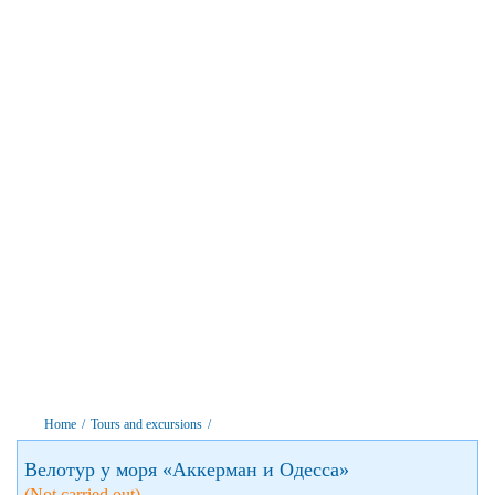
Home
/
Tours and excursions
/
Велотур у моря «Аккерман и Одесса»
(Not carried out)