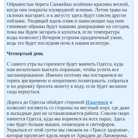
Обрывистые берега Санжейки особенно красивы весной,
когда они покрыты изумрудной зеленью. Летом трава на
склонах выгорает, и к августу здесь будут совсем другие
пейзажи. Уходящий вдаль пляж и нависающие над ним
глиняные обрывы будут нашими декорациями на сегодня,
пока мы будем загорать и купаться, если температура
воды позволит:) Вечером устроим праздничный ужин,
ведь это будет последняя ночь в нашем велотуре.
Четвертый день
С самого утра на горизонте будет маячить Одесса, куда
нам желательно выехать пораньше, чтобы успеть все
запланированное. Именно поэтому мы постараемся не
терять зря времени и оперативно позавтракать, собраться
и на дорожку бросить монету в воду, если будет желание
сюда вернуться.
Дорога до Одессы обойдет стороной
Ильичевск
и
позволит взглянуть со стороны на местный порт, где даже
в выходные дни не останавливается работа. Совсем скоро
начнется Одесса, куда мы ворвемся на всех парах. Здесь
уже будет больше машин, пешеходов и светофоров.
Укрыться от этой суеты мы сможем на «Трассе здоровья»,
которая пролегает вдоль моря от Аркадии до Ланжерона.