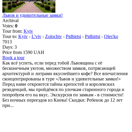
Львов и удивительные замки!
Archival
Votes:
0
Tour from:
Kyiv
Tour to:
Kyiv
-
L'viv
-
Zolochiv
-
Pidhirtsi
-
Pidhirtsi
-
Oles'ko
7013
Days:
3
Price from 1590 UAH
Book a tour
Как всё успеть, если перед тобой Львовщина с её
бесконечным уютом, множеством замков, потрясающей
архитектурой и литрами вкуснейшего кофе? Все впечатления
сконцентрированы в туре «Львов и удивительные замки!»
Перед нами откроются тайны крепостей и королевских
резиденций, мы пройдёмся по улочкам старинного города и
попробуем его на вкус. Экскурсия по замкам - в стоимости!
Без ночных переездов из Киева! Скидки: Ребенок до 12 лет
при...