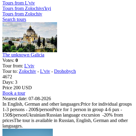
Tours from L'viv
Tours from Zolochivs'kyi
Tours from Zolochiv
Search tours
The unknown Galicia
Votes:
0
Tour from:
L'viv
Tour to:
Zolochiv
-
L'viv
-
Drohobych
4672
Days:
3
Price 200 USD
Book a tour
Nearest date:
07-08-2026
In English, German and other languages:Price for individual groups
1-3 persons - 200$/personPrice for 1 person in group 4-6 pax -
150$/personUkrainian/Russian language excursion -20% from
pricesThe tour is available in Russian, English, German and other
languages.