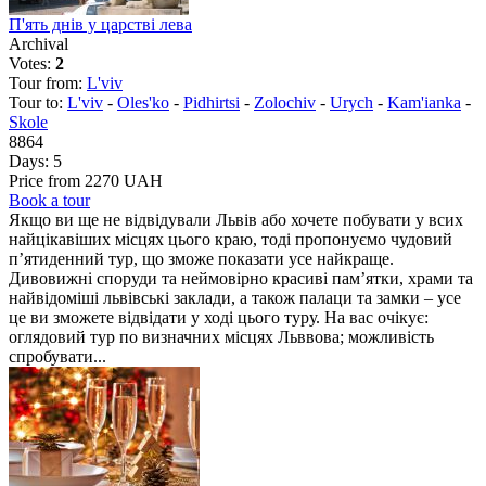
П'ять днів у царстві лева
Archival
Votes:
2
Tour from:
L'viv
Tour to:
L'viv
-
Oles'ko
-
Pidhirtsi
-
Zolochiv
-
Urych
-
Kam'ianka
-
Skole
8864
Days:
5
Price from 2270 UAH
Book a tour
Якщо ви ще не відвідували Львів або хочете побувати у всих
найцікавіших місцях цього краю, тоді пропонуємо чудовий
п’ятиденний тур, що зможе показати усе найкраще.
Дивовижні споруди та неймовірно красиві пам’ятки, храми та
найвідоміші львівські заклади, а також палаци та замки – усе
це ви зможете відвідати у ході цього туру. На вас очікує:
оглядовий тур по визначних місцях Льввова; можливість
спробувати...