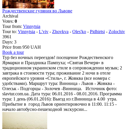
Рождественские гуляния во Львове
Archival
Votes:
0
Tour from:
Vinnytsia
Tour to:
Vinnytsia
-
L'viv
-
Zhovkva
-
Oles'ko
-
Pidhirtsi
-
Zolochiv
3961
Days:
3
Price from 950 UAH
Book a tour
Тур без ночных переездов! посещение Рождественского
Ярмарки и Праздника Пампуха; «Святая Вечеря» в
традиционном украинском стиле в сопровождении музык; 2
завтрака в стоимости тура; проживание 2 ночи в отеле
европейского уровня «Стиль», г. Жовква (все номера с
удобствами). Маршрут тура: Винница - Львов - Жовква -
Олеськ - Подгорцы - Золочев -Винница. Источник фото:
slavtur.com.ua. Дата тура: 06.01.2016 - 08.01.2016. Программа
тура: 1 день (06.01.2016): Выезд из г.Винница в 4.00 утра.
Прибытие в город Львов ориентировочно в 11:00. 11:15 -
начало автобусно-пешеходной экскурсии...