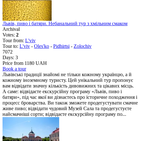
Львів, пиво і батяри. Небанальний тур з хмільним смаком
Archival
Votes:
2
Tour from:
L'viv
Tour to:
L'viv
-
Oles'ko
-
Pidhirtsi
-
Zolochiv
7072
Days:
3
Price from 1180 UAH
Book a tour
Львівські традиції знайомі не тільки кожному українцю, а й
кожному іноземному туристу. Цей унікальний тур пропонує
вам відвідати значну кількість дивовижних та цікавих місць.
А саме: відвідаєте екскурсійну програму «Львів, пиво і
батяри», під час якої ви дізнаєтесь про історичне походження і
процесс броварства. Ви також зможете продегустувати смачне
живе пиво; відвідати чудовий Музей Сала та продегустуєте
найсмачніші сорти; відвідаєте екскурсійну програму по...