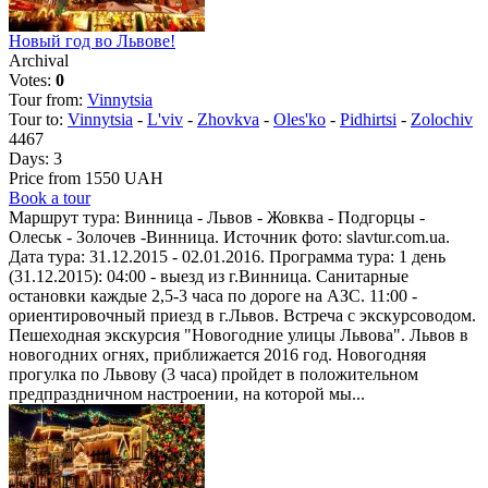
Новый год во Львове!
Archival
Votes:
0
Tour from:
Vinnytsia
Tour to:
Vinnytsia
-
L'viv
-
Zhovkva
-
Oles'ko
-
Pidhirtsi
-
Zolochiv
4467
Days:
3
Price from 1550 UAH
Book a tour
Маршрут тура: Винница - Львов - Жовква - Подгорцы -
Олеськ - Золочев -Винница. Источник фото: slavtur.com.ua.
Дата тура: 31.12.2015 - 02.01.2016. Программа тура: 1 день
(31.12.2015): 04:00 - выезд из г.Винница. Санитарные
остановки каждые 2,5-3 часа по дороге на АЗС. 11:00 -
ориентировочный приезд в г.Львов. Встреча с экскурсоводом.
Пешеходная экскурсия "Новогодние улицы Львова". Львов в
новогодних огнях, приближается 2016 год. Новогодняя
прогулка по Львову (3 часа) пройдет в положительном
предпраздничном настроении, на которой мы...