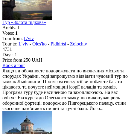
Тур «Золота підкова»
Archival
Votes:
1
Tour from:
L'viv
Tour to:
L'viv
-
Oles'ko
-
Pidhirtsi
-
Zolochiv
4731
Days:
1
Price from 250 UAH
Book a tour
Якщо ви обожнюєте подорожувати по визначних місцях та
спорудах України, тоді запрошуємо відвідати чудовий тур по
замках Львівщини. Протягом екскурсії ви побачете багато
цікавого, та почуєте неймовірні ісорії палаців та замків.
Програма туру буде насиченою та захоплюючою. На вас
очікує: Екскурсія до Олеського замку, що виконував роль
оборонної фортеці; подорож до Підгорецького палацу, стіни
якого ще пам’ятають пишні та гучні бали. Його...