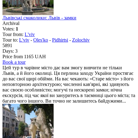
Львівські смаколики: Львів - замки
Archival
Votes:
1
Tour from:
L'viv
Tour to:
L'viv
-
Oles'ko
-
Pidhirtsi
-
Zolochiv
5891
Days:
3
Price from 1165 UAH
Book a tour
Цей тур в чарівне місто дає вам змогу вивчити не тільки
Львів, а й його околиці. Ця перлина заходу України простягає
до вас свої щирі обійми. На вас чекають: «Старе місто» з його
неповторною архітектурою; численні кав'ярні, які здивують
вас своєю особливістю; могучі та нескорені замки; нічна
екскурсія, під час якої ви зануритесь в таємниці цього міста; та
багато чого іншого. Ви точно не залишитесь байдужими...