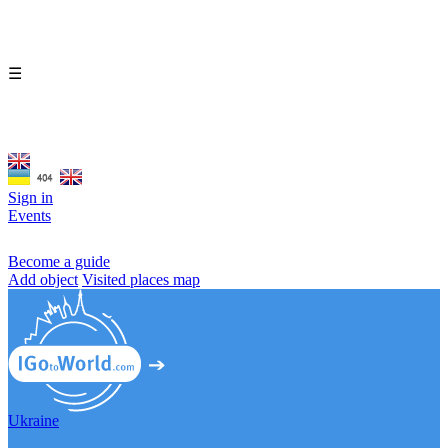
☰
Sign in
Events
Become a guide
Add object
Visited places map
Ukraine