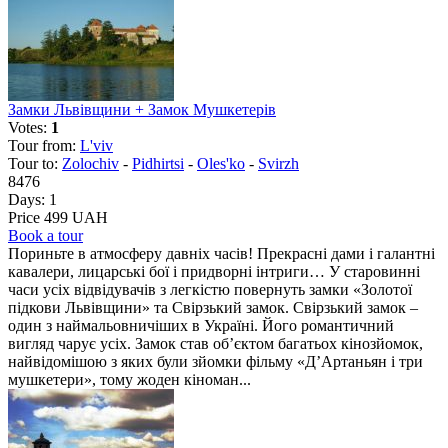
Замки Львівщини + Замок Мушкетерів
Votes:
1
Tour from:
L'viv
Tour to:
Zolochiv
-
Pidhirtsi
-
Oles'ko
-
Svirzh
8476
Days:
1
Price 499 UAH
Book a tour
Пориньте в атмосферу давніх часів! Прекрасні дами і галантні
кавалери, лицарські бої і придворні інтриги… У старовинні
часи усіх відвідувачів з легкістю повернуть замки «Золотої
підкови Львівщини» та Свірзький замок. Свірзький замок –
один з наймальовничіших в Україні. Його романтичний
вигляд чарує усіх. Замок став об’єктом багатьох кінозйомок,
найвідомішою з яких були зйомки фільму «Д’Артаньян і три
мушкетери», тому жоден кіноман...