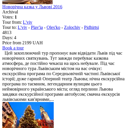
Новорічна казка у Львові 2016
Archival
Votes:
1
Tour from:
L'viv
Tour to:
L'viv
-
Plav'ia
-
Oles'ko
-
Zolochiv
-
Pidhirtsi
4813
Days:
4
Price from 2199 UAH
Book a tour
Цей захоплюючий тур пропонує вам відвідати Львів під час
новорічних святкувань. Тут завжди перебуває казкова
атмосфера, де постійно чекаєш на щось небувале. Під час
новорічного тура Львівським містом на вас очікує:
екскурсійна програма по Середньовічній частині Львівської
історії; дуже гарний Оперний театр Львова; нічна екскурсійна
програма по таємним, легендарним вулицям цього
неймовірного українського міста; огляд перлини Львова
завдяки екскурсійної програми автобусом; смачна екскурсія
львівськими кав'ярнями,...