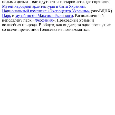
целыми днями – вас ждут сотни гектаров леса, где спрятался
Музей народной архитектуры и быта Украины
.
Национальный комплекс «Экспоцентр Украины»
(экс-ВДНХ).
Парк
и
музей поэта Максима Рыльского
. Расположенный
неподалеку парк «
Феофания
». Прекрасные храмы и
волшебная природа. В общем, как видите, за одно посещение
со всеми прелестями Голосеева не познакомиться.