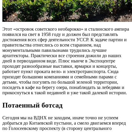
Этот «островок советского необарокко» и сталинского ампира
появился на свет в 1958 году и должен был представлять
достижения всех сфер деятельности УССР. К задаче партии и
правительства отнеслись со всем старанием, над
монументальными павильонами трудились лучшие
архитекторы. Практически все строения дожили до наших
дней в первозданном виде. Плюс нынче в Экспоцентре
проходят разнообразные выставки, ярмарки и концерты,
работает пункт проката вело- и электротранспорта. Сюда
приходят большими компаниями и семейными парами с
детьми, чтобы погулять по большой зеленой территории,
посидеть в кафе на берегу озера, понаблюдать за лебедями и
прикоснуться к такой недавней и уже такой далекой истории.
Потаенный ботсад
Сегодня мы на ВДНХ не заходим, иначе точно не успеем
добраться до Китаевской пустыни, а смело двигаемся вперед
по Голосеевскому проспекту (в сторону центрального