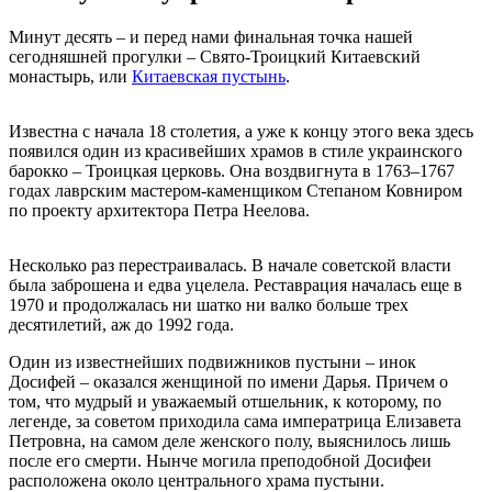
Минут десять – и перед нами финальная точка нашей
сегодняшней прогулки – Свято-Троицкий Китаевский
монастырь, или
Китаевская пустынь
.
Известна с начала 18 столетия, а уже к концу этого века здесь
появился один из красивейших храмов в стиле украинского
барокко – Троицкая церковь. Она воздвигнута в 1763–1767
годах лаврским мастером-каменщиком Степаном Ковниром
по проекту архитектора Петра Неелова.
Несколько раз перестраивалась. В начале советской власти
была заброшена и едва уцелела. Реставрация началась еще в
1970 и продолжалась ни шатко ни валко больше трех
десятилетий, аж до 1992 года.
Один из известнейших подвижников пустыни – инок
Досифей – оказался женщиной по имени Дарья. Причем о
том, что мудрый и уважаемый отшельник, к которому, по
легенде, за советом приходила сама императрица Елизавета
Петровна, на самом деле женского полу, выяснилось лишь
после его смерти. Нынче могила преподобной Досифеи
расположена около центрального храма пустыни.