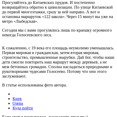
Прогуляйтесь до Китаевских прудов. И постепенно
возвращайтесь обратно к цивилизации. По улице Китаевской
до первой многоэтажки, сразу за ней направо. А вот и
остановка маршруток «122 школа». Через 15 минут вы уже на
метро «Лыбедская».
Сегодня мы с вами прогулялись лишь по краешку огромного
некогда Голосеевского леса.
К сожалению, с 19 века его площадь неумолимо уменьшалась.
Первая мировая и гражданская, затем вторая мировая,
строительство, промышленные вырубки. Дай бог, чтобы наши
дети смогли повторить наш маршрут между деревьев, а не
меж бетонных громадин. Сполна насладиться природными и
рукотворными чудесами Голосеево. Потому что они этого
заслуживают.
В статье использованы фото автора.
Киев
Озера
Куда пойти
Если статья понравилась, расскажите друзьям :)