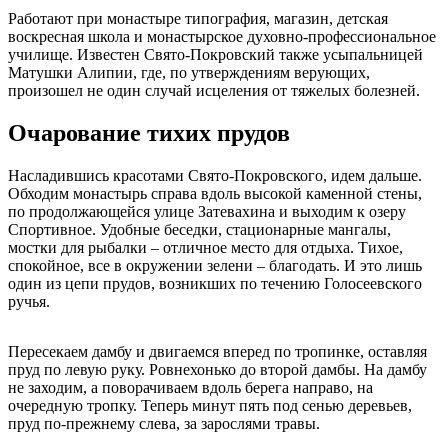
Работают при монастыре типография, магазин, детская
воскресная школа и монастырское духовно-профессиональное
училище. Известен Свято-Покровский также усыпальницей
Матушки Алипии, где, по утверждениям верующих,
произошел не один случай исцеления от тяжелых болезней.
Очарование тихих прудов
Насладившись красотами Свято-Покровского, идем дальше.
Обходим монастырь справа вдоль высокой каменной стены,
по продолжающейся улице Затевахина и выходим к озеру
Спортивное. Удобные беседки, стационарные мангалы,
мостки для рыбалки – отличное место для отдыха. Тихое,
спокойное, все в окружении зелени – благодать. И это лишь
один из цепи прудов, возникших по течению Голосеевского
ручья.
Пересекаем дамбу и двигаемся вперед по тропинке, оставляя
пруд по левую руку. Ровнехонько до второй дамбы. На дамбу
не заходим, а поворачиваем вдоль берега направо, на
очередную тропку. Теперь минут пять под сенью деревьев,
пруд по-прежнему слева, за зарослями травы.