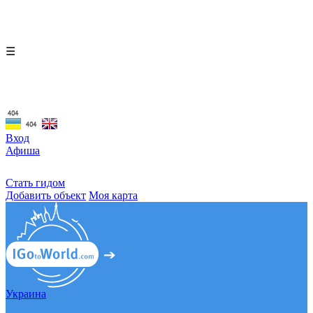
☰
Вход
Афиша
Стать гидом
Добавить объект
Моя карта
Украина