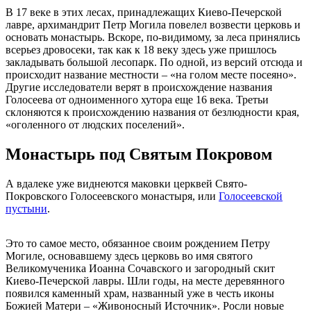
В 17 веке в этих лесах, принадлежащих Киево-Печерской
лавре, архимандрит Петр Могила повелел возвести церковь и
основать монастырь. Вскоре, по-видимому, за леса принялись
всерьез дровосеки, так как к 18 веку здесь уже пришлось
закладывать большой лесопарк. По одной, из версий отсюда и
происходит название местности – «на голом месте посеяно».
Другие исследователи верят в происхождение названия
Голосеева от одноименного хутора еще 16 века. Третьи
склоняются к происхождению названия от безлюдности края,
«оголенного от людских поселений».
Монастырь под Святым Покровом
А вдалеке уже виднеются маковки церквей Свято-
Покровского Голосеевского монастыря, или
Голосеевской
пустыни
.
Это то самое место, обязанное своим рождением Петру
Могиле, основавшему здесь церковь во имя святого
Великомученика Иоанна Сочавского и загородный скит
Киево-Печерской лавры. Шли годы, на месте деревянного
появился каменный храм, названный уже в честь иконы
Божией Матери – «Живоносный Источник». Росли новые