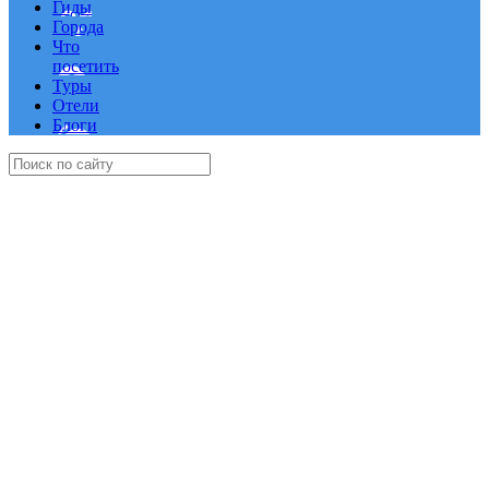
Гиды
Города
Что
посетить
Туры
Отели
Блоги