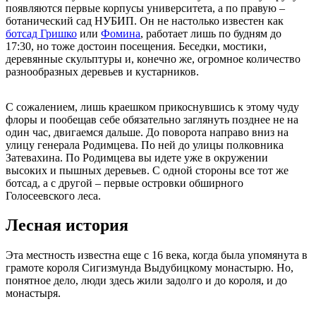
появляются первые корпусы университета, а по правую –
ботанический сад НУБИП. Он не настолько известен как
ботсад Гришко
или
Фомина
, работает лишь по будням до
17:30, но тоже достоин посещения. Беседки, мостики,
деревянные скульптуры и, конечно же, огромное количество
разнообразных деревьев и кустарников.
С сожалением, лишь краешком прикоснувшись к этому чуду
флоры и пообещав себе обязательно заглянуть позднее не на
один час, двигаемся дальше. До поворота направо вниз на
улицу генерала Родимцева. По ней до улицы полковника
Затевахина. По Родимцева вы идете уже в окружении
высоких и пышных деревьев. С одной стороны все тот же
ботсад, а с другой – первые островки обширного
Голосеевского леса.
Лесная история
Эта местность известна еще с 16 века, когда была упомянута в
грамоте короля Сигизмунда Выдубицкому монастырю. Но,
понятное дело, люди здесь жили задолго и до короля, и до
монастыря.