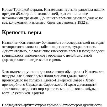
Кроме Троицкой церкви, Китаевская пустынь радовала наших
предков 45-метровой колокольней, трапезной и еще
несколькими храмами. До нашего времени уцелело далеко не
все, колокольня, например, была разрушена в 1932-м.
Крепость веры
Название «Китаевская» большинство исследователей выводят
от тюркского слова «китай» – «крепость», «укрепление».
Действительно, в славянские языческие время и позднее здесь
возвышалось укрепленное городище с целой системой
фортификации в виде валов и рвов.
Зато нынче в пустыни для посещения обустроены Китаевские
пещеры, где в свое время жили монахи (да-да, такое
происходило не только в Киево-Печерской лавре). Храм
преподобного Серафима Саровского. И храм Двенадцати
апостолов, где до сих пор хранятся мощи не кого-нибудь, а
всех 12 учеников Христа!
Насладитесь архитектурой храмов и атмосферой духовности.