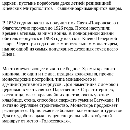
церкви, пустынь поработала даже летней резиденцией
Киевских Митрополитов – священноархимандритов лавры.
В 1852 году монастырь получил имя Свято-Покровского и
благополучно прожил до 1926 года. Потом наступили
времена атеизма, за ними война. К полноценной жизни
обитель вернулась в 1993 году как скит Киево-Печерской
лавры. Через три года став самостоятельным монастырем,
нынче одной из самых популярных духовных точек всего
Киева.
Место впечатляющее и явно не бедное. Храмы красного
кирпича, не один и не два, изящная колокольня, прочие
монастырские постройки, типа монашеского и
административного корпусов. Дом наместника с домовой
церковью в честь святых Царственных Страстотерпцев,
гостиница, масса красивейших цветов, очень уютное
кладбище, стена, способная сдержать тумены Бату-хана. И
активно бурлящее строительство. Монастырь продолжает
расширяться. Привлекая все больше паломников и туристов.
Для их удобства даже пущен специальный автобусный
маршрут от метро «Голосеевская».