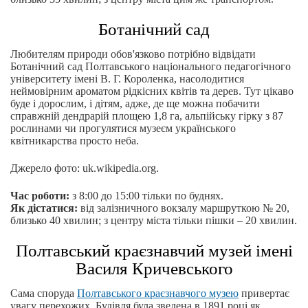
Ботанічний сад
Любителям природи обов'язково потрібно відвідати
Ботанічний сад Полтавського національного педагогічного
університету імені В. Г. Короленка, насолодитися
неймовірним ароматом рідкісних квітів та дерев. Тут цікаво
буде і дорослим, і дітям, адже, де ще можна побачити
справжній дендрарій площею 1,8 га, альпійську гірку з 87
рослинами чи прогулятися музеєм українського
квітникарства просто неба.
Джерело фото: uk.wikipedia.org.
Час роботи:
з 8:00 до 15:00 тільки по буднях.
Як дістатися:
від залізничного вокзалу маршруткою № 20,
близько 40 хвилин; з центру міста тільки пішки – 20 хвилин.
Полтавський краєзнавчий музей імені
Василя Кричевського
Сама споруда
Полтавського краєзнавчого музею
привертає
увагу перехожих. Будівля була зведена в 1891 році як