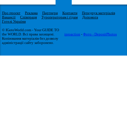
Про проект
Реклама
Партнери
Контакти
Передрук матеріалів
Вакансії
Співпраця
Туроператорам і гідам
Допомога
Готелі України
© IGotoWorld.com - Your GUIDE TO
the WORLD. Всі права захищені.
iproaction
-
Фото - DepositPhotos
Копіювання матеріалів без дозволу
адміністрації сайту заборонено.