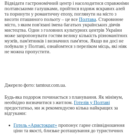
Відвідати гастрономічний центр і насолодитися справжніми
полтавськими галушками, пройтися вздовж яскравих алей
та поринути у романтичну епоху, поглянути на місто з
висоти пташиного польоту – це все
Полтава
. Старовинне
місто, з яким пов'язані імена багатьох українських діячів
мистецтва. Один з головних культурних центрів України
може запропонувати гостям велику кількість різноманітних
музеїв, пам'ятників і визначних пам'яток. Якщо ви досі не
побували у Полтаві, ознайомтеся з переліком місць, які ніяк
не можна пропустити.
Джерело фото: tamtour.com.ua.
Будь-яка подорож починається з планування. Як мінімум,
необхідно визначитися з житлом.
Готелів у Полтаві
предостатньо, ми ж рекомендуємо кілька найкращих за
відгуками:
Готель «Аристократ»
пропонує гарне співвідношення
ціни та якості, близьке розташування до туристичних