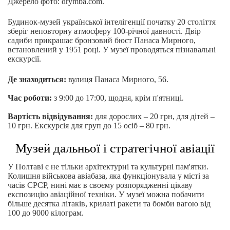
Джерело фото: drymba.com.
Будинок-музей української інтелігенції початку 20 століття
зберіг неповторну атмосферу 100-річної давності. Двір
садиби прикрашає бронзовий бюст Панаса Мирного,
встановлений у 1951 році. У музеї проводяться пізнавальні
екскурсії.
Де знаходиться:
вулиця Панаса Мирного, 56.
Час роботи:
з 9:00 до 17:00, щодня, крім п'ятниці.
Вартість відвідування:
для дорослих – 20 грн, для дітей –
10 грн. Екскурсія для груп до 15 осіб – 80 грн.
Музей дальньої і стратегічної авіації
У Полтаві є не тільки архітектурні та культурні пам'ятки.
Колишня військова авіабаза, яка функціонувала у місті за
часів СРСР, нині має в своєму розпорядженні цікаву
експозицію авіаційної техніки. У музеї можна побачити
більше десятка літаків, крилаті ракети та бомби вагою від
100 до 9000 кілограм.