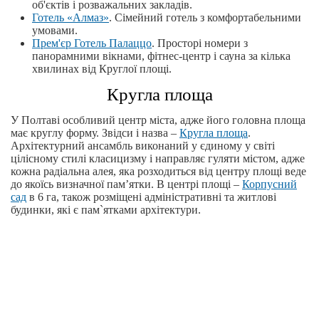
об'єктів і розважальних закладів.
Готель «Алмаз»
. Сімейний готель з комфортабельними
умовами.
Прем'єр Готель Палаццо
. Просторі номери з
панорамними вікнами, фітнес-центр і сауна за кілька
хвилинах від Круглої площі.
Кругла площа
У Полтаві особливий центр міста, адже його головна площа
має круглу форму. Звідси і назва –
Кругла площа
.
Архітектурний ансамбль виконаний у єдиному у світі
цілісному стилі класицизму і направляє гуляти містом, адже
кожна радіальна алея, яка розходиться від центру площі веде
до якоїсь визначної пам’ятки. В центрі площі –
Корпусний
сад
в 6 га, також розміщені адміністративні та житлові
будинки, які є пам`ятками архітектури.