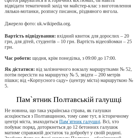
сфотографуватися в історичних костюмах, ба навіть
відвідати тематичний захід чи майстер-клас з виготовлення
ляльки-мотанки, розпису писанок, різдвяного янгола.
Джерело фото: uk.wikipedia.org.
Вартість відвідування:
вхідний квиток для дорослих – 20
грн, для дітей, студентів – 10 грн. Вартість відеозйомки – 25
грн.
Час роботи:
щодня, крім понеділка, з 09:00 до 17:00.
Як дістатися:
від залізничного вокзалу маршрутками № 52,
потім пересісти на маршрутку № 5, звідти – 200 метрів
пішки; від «Корпусного саду» (центру міста) маршруткою №
5.
Пам`ятник Полтавській галушці
Не новина, що така українська страва, як галушки
асоціюється з Полтавщиною, тому саме тут, в історичному
центрі міста, знаходиться
Пам`ятник галушці
. Всі, хто
побуває поряд, доторкнеться до 12 бетонних галушок
матиме справжній достаток та добробут у своїй родині.