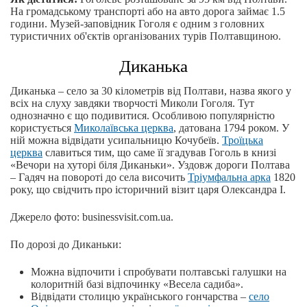
На громадському транспорті або на авто дорога займає 1.5
години. Музей-заповідник Гоголя є одним з головних
туристичних об'єктів організованих турів Полтавщиною.
Диканька
Диканька – село за 30 кілометрів від Полтави, назва якого у
всіх на слуху завдяки творчості Миколи Гоголя. Тут
однозначно є що подивитися. Особливою популярністю
користується
Миколаївська церква
, датована 1794 роком. У
ній можна відвідати усипальницю Кочубеїв.
Троїцька
церква
славиться тим, що саме її згадував Гоголь в книзі
«Вечори на хуторі біля Диканьки». Уздовж дороги Полтава
– Гадяч на повороті до села височить
Тріумфальна арка
1820
року, що свідчить про історичний візит царя Олександра I.
Джерело фото: businessvisit.com.ua.
По дорозі до Диканьки:
Можна відпочити і спробувати полтавські галушки на
колоритній базі відпочинку «Весела садиба».
Відвідати столицю українського гончарства –
село