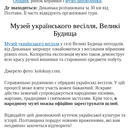
Опішня
, ринок кераміки і
музеї-заповідники
.
Де знаходиться:
Диканька розташована за 30 км від
Полтави. Її часто відвідують організовані тури.
Музей українського весілля, Великі
Будища
Музей українського весілля
у селі Великі Будища неподалік
від Диканьки запрошує ознайомитися з весільним вбранням
різних епох. Колоритна експозиція музею також демонструє
всю красу ручної вишивки та старовинні предмети побуту.
Джерело фото: kolokray.com.
Справжньою родзинкою є обрядові українські весілля. У цій
процесії може взяти участь кожен бажаючий. Яскраве
дійство зазвичай супроводжується народними піснями,
жартами, традиціями і святковим застіллям. Крім того,
в
народному музеї можна офіційно зареєструвати шлюб
.
Відвідайте цей дивовижний куточок української культури та
історії. Полтавщина порадує новими враженнями, які вам
неодмінно захочеться відтворити!