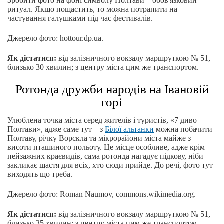
Зробити фото на фоні символу Полтави – обов'язковий
ритуал. Якщо пощастить, то можна потрапити на
частування галушками під час фестивалів.
Джерело фото: hottour.dp.ua.
Як дістатися:
від залізничного вокзалу маршруткою № 51,
близько 30 хвилин; з центру міста цим же транспортом.
Ротонда дружби народів на Івановій
горі
Улюблена точка міста серед жителів і туристів, «7 диво
Полтави», адже саме тут – з
Білої альтанки
можна побачити
Полтаву, річку Ворскла та мікрорайони міста майже з
висоти пташиного польоту. Це місце особливе, адже крім
пейзажних краєвидів, сама ротонда нагадує підкову, ніби
закликає щастя для всіх, хто сюди прийде. До речі, фото тут
виходять що треба.
Джерело фото: Roman Naumov, commons.wikimedia.org.
Як дістатися:
від залізничного вокзалу маршруткою № 51,
близько 35 хвилин; з центру міста цим же транспортом.