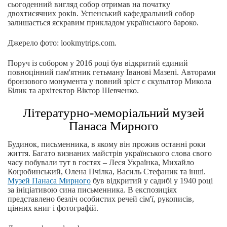
сьогоденний вигляд собор отримав на початку
двохтисячних років. Успенський кафедральний собор
залишається яскравим прикладом українського бароко.
Джерело фото: lookmytrips.com.
Поруч із собором у 2016 році був відкритий єдиний
повноцінний пам'ятник гетьману Іванові Мазепі. Авторами
бронзового монумента у повний зріст є скульптор Микола
Білик та архітектор Віктор Шевченко.
Літературно-меморіальний музей
Панаса Мирного
Будинок, письменника, в якому він прожив останні роки
життя. Багато визнаних майстрів українського слова свого
часу побували тут в гостях – Леся Українка, Михайло
Коцюбинський, Олена Пчілка, Василь Стефаник та інші.
Музей Панаса Мирного
був відкритий у садибі у 1940 році
за ініціативою сина письменника. В експозиціях
представлено безліч особистих речей сім'ї, рукописів,
цінних книг і фотографій.