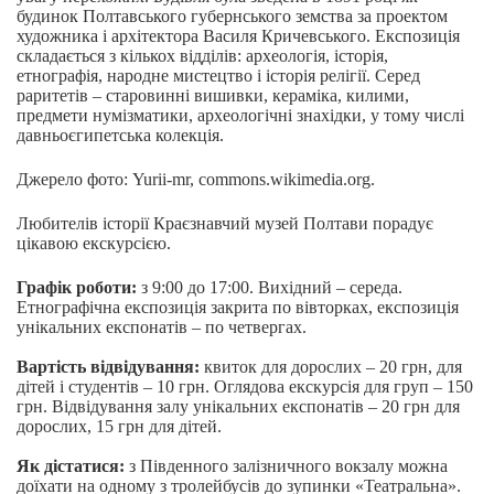
будинок Полтавського губернського земства за проектом
художника і архітектора Василя Кричевського. Експозиція
складається з кількох відділів: археологія, історія,
етнографія, народне мистецтво і історія релігії. Серед
раритетів – старовинні вишивки, кераміка, килими,
предмети нумізматики, археологічні знахідки, у тому числі
давньоєгипетська колекція.
Джерело фото: Yurii-mr, commons.wikimedia.org.
Любителів історії Краєзнавчий музей Полтави порадує
цікавою екскурсією.
Графік роботи:
з 9:00 до 17:00. Вихідний – середа.
Етнографічна експозиція закрита по вівторках, експозиція
унікальних експонатів – по четвергах.
Вартість відвідування:
квиток для дорослих – 20 грн, для
дітей і студентів – 10 грн. Оглядова екскурсія для груп – 150
грн. Відвідування залу унікальних експонатів – 20 грн для
дорослих, 15 грн для дітей.
Як дістатися:
з Південного залізничного вокзалу можна
доїхати на одному з тролейбусів до зупинки «Театральна».