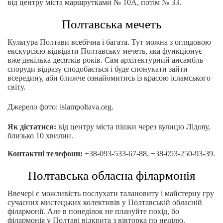
від центру міста маршрутками № 10А, потім № 33.
Полтавська мечеть
Культура Полтави всебічна і багата. Тут можна з оглядовою
екскурсією відвідати Полтавську мечеть, яка функціонує
вже декілька десятків років. Сам архітектурний ансамбль
споруди відразу сподобається і буде спонукати зайти
всередину, аби ближче ознайомитись із красою ісламського
світу.
Джерело фото: islampoltava.org.
Як дістатися:
від центру міста пішки через вулицю Лідову,
близько 10 хвилин.
Контактні телефони:
+38-093-533-67-88, +38-053-250-93-39.
Полтавська обласна філармонія
Ввечері є можливість послухати талановиту і майстерну гру
сучасних мистецьких колективів у Полтавській обласній
філармонії. Але в понеділок не плануйте похід, бо
філармонія у Полтаві відкрита з вівторка по неділю.