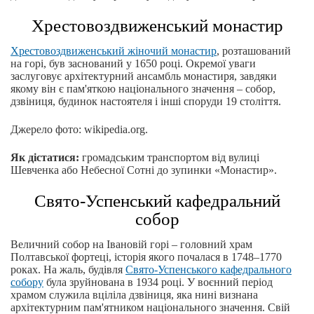
Хрестовоздвиженський монастир
Хрестовоздвиженський жіночий монастир
, розташований
на горі, був заснований у 1650 році. Окремої уваги
заслуговує архітектурний ансамбль монастиря, завдяки
якому він є пам'яткою національного значення – собор,
дзвіниця, будинок настоятеля і інші споруди 19 століття.
Джерело фото: wikipedia.org.
Як дістатися:
громадським транспортом від вулиці
Шевченка або Небесної Сотні до зупинки «Монастир».
Свято-Успенський кафедральний
собор
Величний собор на Івановій горі – головний храм
Полтавської фортеці, історія якого почалася в 1748–1770
роках. На жаль, будівля
Свято-Успенського кафедрального
собору
була зруйнована в 1934 році. У воєнний період
храмом служила вціліла дзвіниця, яка нині визнана
архітектурним пам'ятником національного значення. Свій