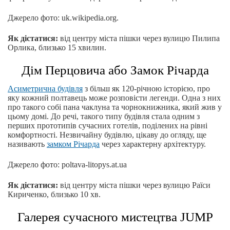
Джерело фото: uk.wikipedia.org.
Як дістатися:
від центру міста пішки через вулицю Пилипа
Орлика, близько 15 хвилин.
Дім Перцовича або Замок Річарда
Асиметрична будівля
з більш як 120-річною історією, про
яку кожний полтавець може розповісти легенди. Одна з них
про такого собі пана чаклуна та чорнокнижника, який жив у
цьому домі. До речі, такого типу будівля стала одним з
перших прототипів сучасних готелів, поділених на рівні
комфортності. Незвичайну будівлю, цікаву до огляду, ще
називають
замком Річарда
через характерну архітектуру.
Джерело фото: poltava-litopys.at.ua
Як дістатися:
від центру міста пішки через вулицю Раїси
Кириченко, близько 10 хв.
Галерея сучасного мистецтва JUMP