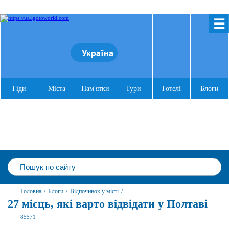
☰
Україна
Гіди
Міста
Пам'ятки
Тури
Готелі
Блоги
Головна
/
Блоги
/
Відпочинок у місті
/
27 місць, які варто відвідати у Полтаві
85571