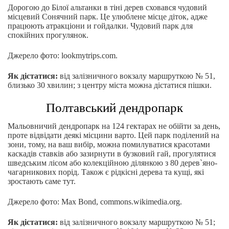
Дорогою до Білої альтанки в тіні дерев сховався чудовий
місцевий Сонячний парк. Це улюблене місце діток, адже
працюють атракціони и гойдалки. Чудовий парк для
спокійних прогулянок.
Джерело фото: lookmytrips.com.
Як дістатися:
від залізничного вокзалу маршруткою № 51,
близько 30 хвилин; з центру міста можна дістатися пішки.
Полтавський дендропарк
Мальовничий дендропарк на 124 гектарах не обійти за день,
проте відвідати деякі місцини варто. Цей парк поділений на
зони, тому, на ваш вибір, можна помилуватися красотами
каскадів ставків або зазирнути в бузковий гай, прогулятися
шведським лісом або колекційною ділянкою з 80 дерев`яно-
чагарникових порід. Також є рідкісні дерева та кущі, які
зростають саме тут.
Джерело фото: Max Bond, commons.wikimedia.org.
Як дістатися:
від залізничного вокзалу маршруткою № 51;