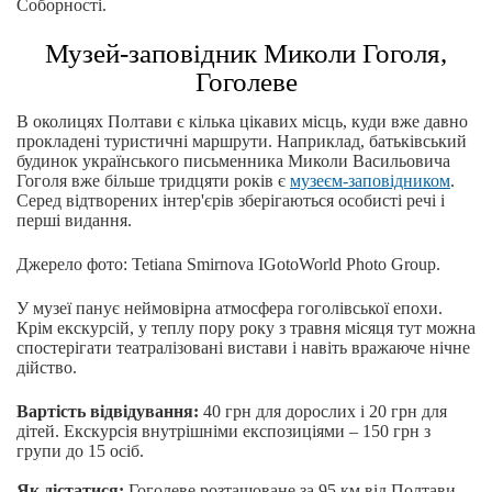
Соборності.
Музей-заповідник Миколи Гоголя,
Гоголеве
В околицях Полтави є кілька цікавих місць, куди вже давно
прокладені туристичні маршрути. Наприклад, батьківський
будинок українського письменника Миколи Васильовича
Гоголя вже більше тридцяти років є
музеєм-заповідником
.
Серед відтворених інтер'єрів зберігаються особисті речі і
перші видання.
Джерело фото: Tetiana Smirnova IGotoWorld Photo Group.
У музеї панує неймовірна атмосфера гоголівської епохи.
Крім екскурсій, у теплу пору року з травня місяця тут можна
спостерігати театралізовані вистави і навіть вражаюче нічне
дійство.
Вартість відвідування:
40 грн для дорослих і 20 грн для
дітей. Екскурсія внутрішніми експозиціями – 150 грн з
групи до 15 осіб.
Як дістатися:
Гоголеве розташоване за 95 км від Полтави.