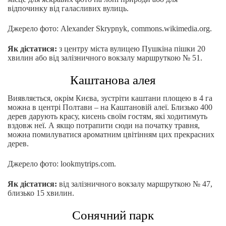
відпочинку від галасливих вулиць.
Джерело фото: Alexander Skrypnyk, commons.wikimedia.org.
Як дістатися:
з центру міста вулицею Пушкіна пішки 20
хвилин або від залізничного вокзалу маршруткою № 51.
Каштанова алея
Виявляється, окрім Києва, зустріти каштани площею в 4 га
можна в центрі Полтави – на Каштановій алеї. Близько 400
дерев дарують красу, кисень своїм гостям, які ходитимуть
вздовж неї. А якщо потрапити сюди на початку травня,
можна помилуватися ароматним цвітінням цих прекрасних
дерев.
Джерело фото: lookmytrips.com.
Як дістатися:
від залізничного вокзалу маршруткою № 47,
близько 15 хвилин.
Сонячний парк