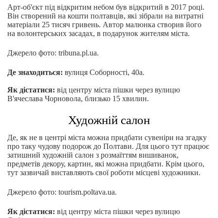
Арт-об'єкт під відкритим небом був відкритий в 2017 році.
Він створений на кошти полтавців, які зібрали на витратні
матеріали 25 тисяч гривень. Автор малюнка створив його
на волонтерських засадах, в подарунок жителям міста.
Джерело фото: tribuna.pl.ua.
Де знаходиться:
вулиця Соборності, 40а.
Як дістатися:
від центру міста пішки через вулицю
В'ячеслава Чорновола, близько 15 хвилин.
Художній салон
Де, як не в центрі міста можна придбати сувеніри на згадку
про таку чудову подорож до Полтави. Для цього тут працює
затишний художній салон з розмаїттям вишиванок,
предметів декору, картин, які можна придбати. Крім цього,
тут зазвичай виставляють свої роботи місцеві художники.
Джерело фото: tourism.poltava.ua.
Як дістатися:
від центру міста пішки через вулицю