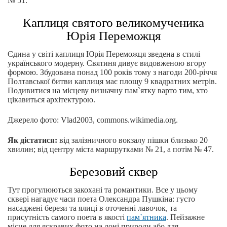
№ 51.
Каплиця святого великомученика
Юрія Переможця
Єдина у світі каплиця Юрія Переможця зведена в стилі
українського модерну. Святиня дивує видовженою вгору
формою. Збудована понад 100 років тому з нагоди 200-річчя
Полтавської битви каплиця має площу 9 квадратних метрів.
Подивитися на місцеву визначну пам`ятку варто тим, хто
цікавиться архітектурою.
Джерело фото: Vlad2003, commons.wikimedia.org.
Як дістатися:
від залізничного вокзалу пішки близько 20
хвилин; від центру міста маршрутками № 21, а потім № 47.
Березовий сквер
Тут прогулюються закохані та романтики. Все у цьому
сквері нагадує часи поета Олександра Пушкіна: густо
насаджені берези та ялиці в оточенні лавочок, та
присутність самого поета в якості
пам`ятника
. Пейзажне
місце для яскравих фото на лоні природи або для