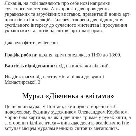
Локація, на якій заявляють про себе нові напрямки
сучасного мистецтва. Арт-простір для проведення
українських та зарубіжних виставок, презентацій нових арт-
проектів та інсталяцій. Галерея створена для підвищення
суспільного інтересу до сучасного мистецтва і просування
українських талантів на світові арт-платформи.
Джерело фото: twitter.com.
Графік роботи:
щодня, крім понеділка, з 11:00 до 18:00.
Вартість відвідування:
вхід на виставки вільний.
Як дістатися:
від центру міста пішки до вулиці
Монастирської, 3.
Мурал «Дівчинка з квітами»
Це перший мурал у Полтаві, який було створено на 3-
поверховому будинку художником Олександром Корбаном.
Чорно-біла картина, на якій дівчинка тримає у руках квіти, а
зі сторони підлітає птаха – виглядає досить реалістично і не
вступає місцем муралам великих світових мегаполісів.