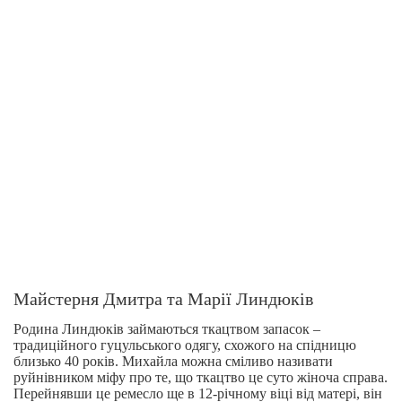
Майстерня Дмитра та Марії Линдюків
Родина Линдюків займаються ткацтвом запасок –
традиційного гуцульського одягу, схожого на спідницю
близько 40 років. Михайла можна сміливо називати
руйнівником міфу про те, що ткацтво це суто жіноча справа.
Перейнявши це ремесло ще в 12-річному віці від матері, він