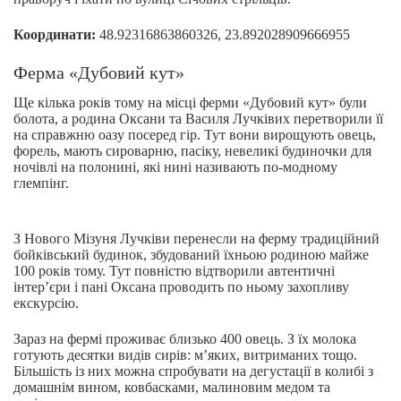
Координати:
48.92316863860326, 23.892028909666955
Ферма «Дубовий кут»
Ще кілька років тому на місці ферми «Дубовий кут» були
болота, а родина Оксани та Василя Лучківих перетворили її
на справжню оазу посеред гір. Тут вони вирощують овець,
форель, мають сироварню, пасіку, невеликі будиночки для
ночівлі на полонині, які нині називають по-модному
глемпінг.
З Нового Мізуня Лучківи перенесли на ферму традиційний
бойківський будинок, збудований їхньою родиною майже
100 років тому. Тут повністю відтворили автентичні
інтер’єри і пані Оксана проводить по ньому захопливу
екскурсію.
Зараз на фермі проживає близько 400 овець. З їх молока
готують десятки видів сирів: м’яких, витриманих тощо.
Більшість із них можна спробувати на дегустації в колибі з
домашнім вином, ковбасками, малиновим медом та