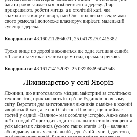
багато років займається різьбленням по дереву. Двір
прикрашають роботи митця, а в столітній хаті, яка
знаходиться вище в дворі, пан Олег поділиться секретами
свого ремесла і допоможе власноруч вирізати маленький
сувенір з дерева.
Координати:
48.1602112864071, 25.041792701415382
Трохи вище по дорозі знаходиться ще одна затишна садиба
«Лісовий закуток» з чаном прямо над гірською річкою.
Координати:
48.161714152087, 25.039968695043548
Ліжникарство у селі Яворів
Ліжники, що виготовляють місцеві майстрині за столітньою
технологією, прикрашають інтер’єри будинків по всьому
світу. Верстати для виготовлення ліжників є майже в кожній
яворівській хаті, але пані Світлана Павлюк, що приймає
гостей у садибі «Валило» має особливу історію. Адже саме в
неї на подвір’ї проходить один з фінальних етапів створення
усіх місцевих ліжників (усього таких етапів 14!) – валяння
або відмочування у спеціальній дерев’яній купелі, для того,