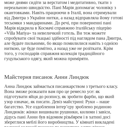
може днями сидіти за верстатом і медитативно, ткати з
нереальною швидкістю. Пані Марія допомагає чоловіку з
окантовками. Навіть працюючи в Італії, вона отримували
від Дмитра з України нитки, а назад відправляла йому готові
тесьомки з мандаринами. До речі, при поверненні пані
Марія відкрила в Космачі справжню італійську піцерію
«Villa Mariya» та невеличкий готель. Ви теж можете
спробувати свої ткацькі здібності під наглядом пана Дмитра,
але будьте пильними, бо якщо помилилися навіть з однією
ниткою, це буде помітно, а назад уже не розіткати. Крім
того, у господарів справжня колекція традиційного
гуцульського одягу, який можна приміряти.
Майстерня писанок Анни Линдюк
Анна Линдюк займається писанкарством з третього класу.
Вона зможе розказати вам про це ремесло усе: як
підготувати яйця до розпису, як зробити фарби, що який
узор означає, як писати. Девіз майстрині: Руки – наше
багатство. Усе оздоблення інтер’єру зроблено родиною
Линдюків: жінки вишивали рушники, килими і завіси,
дідусь пані Анни був відомим різьбярем і в хатині досі
збереглися меблі його виробництва. У кімнаті викладені