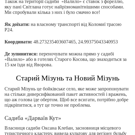
Також на території садиби «Валило» є ставок з фореллю,
яку пані Світлана готує найрізноманітнішими способами.
Ми спробували кілька з них і було смачно все!
Як доїхати:
на власному транспорті від Коломиї трасою
Р24.
Координати
:
48.273235403607465, 24.99375043340953
Де зупинитися
:
переночувати можна прямо у садибі
«Валило» або в готелях Старого Косова, що знаходиться за
15 км їзди від Яворова.
Старий Мізунь та Новий Мізунь
Старий Мізунь це бойківське село, яке може запропонувати
на стільки диверсифікований пакет активностей і вражень,
що аж голова іде обертом. Щоб все всигати, потрібно добре
підкріпитися, а тут це точно не проблема.
Садиба «Дарваїв Кут»
Власниця садиби Оксана Клебан, засновниця місцевого
туристичного кластеру, вивела культову для регіону бульбу