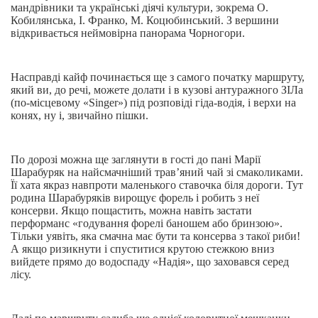
мандрівники та українські діячі культури, зокрема О.
Кобилянська, І. Франко, М. Коцюбинський. З вершини
відкривається неймовірна панорама Чорногори.
Насправді кайф починається ще з самого початку маршруту,
який ви, до речі, можете долати і в кузові антуражного ЗІЛа
(по-місцевому «Singer») під розповіді гіда-водія, і верхи на
конях, ну і, звичайно пішки.
По дорозі можна ще заглянути в гості до пані Марії
Шарабуряк на найсмачніший трав’яний чай зі смаколиками.
Її хата якраз навпроти маленького ставочка біля дороги. Тут
родина Шарабуряків вирощує форель і робить з неї
консерви. Якщо пощастить, можна навіть застати
перформанс «годування форелі баношем або бринзою».
Тільки уявіть, яка смачна має бути та консерва з такої риби!
А якщо ризикнути і спуститися крутою стежкою вниз
вийдете прямо до водоспаду «Надія», що заховався серед
лісу.