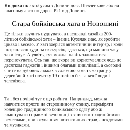
Як доїхати:
автобусом з Долини до с. Шевченкове або на
власному авто по дорозі Р21 від Долини.
Стара бойківська хата в Новошині
Це тільки звучить нуднувато, а насправді хазяйка 200-
літньої бойківської хати – Іванна Кузеляк знає, як зробити
цікаво і весело. У хаті зберігся автентичний інтер’єр, і коли
потрапляєш туди на екскурсію, здається, що машина часу
таки існує. А уявіть, тут можна навіть залишитися
переночувати. Ось так, ще вчора ви користувалися ледь не
десятком гаджетів і іншими благами цивілізації, а сьогодні
спите на дубових ліжках з соломою замість матрацу у
дерев’яній хаті початку 19 століття без гарячої води і
телевізора.
Та і без ночівлі тут є що робити. Наприклад, можна
навчитися прясти на старовинному станку, переміряти
колекцію традиційного бойківського одягу або ж
влаштувати справжні вечорниці з заняттям традиційними
ремеслами, приготуванням автентичних страв, анекдотами
та музиками.