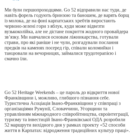
Ми були першопроходцями. Go 52 відправили нас туди, де
навіть форель годують бринзою та баношем, де варять борщ
із молока, де на фоні карпатських хребтів виростають
червоно-зелені гори з яблук, куди може відвезти
вузькоколійка, але не дістане покриття жодного провайдера
зв’язку. Ми навчалися основам ліжникарства, готували
страви, про які раніше і не чули, розгадували послання
предків на каменях посеред гір, співали коломийки і
танцювали на вечорницях, займалися трудотерапією і
смачно їли.
Go 52 Heritage Weekends – це пароль до відкриття нової
Франківщини і, можливо, глибшого пізнання себе.
Туристична Асоціація Івано-Франквіщини у співпраці з
організаціями Румунії, Словаччини, Угорщини та
управлінням міжнародного співробітництва, євроінтеграції,
туризму та інвестицій Івано-Франківської ОДА розробили
52 маршрути вихідного дня у рамках проекту «52 способи
життя в Карпатах: відродження традиційних культур праці».