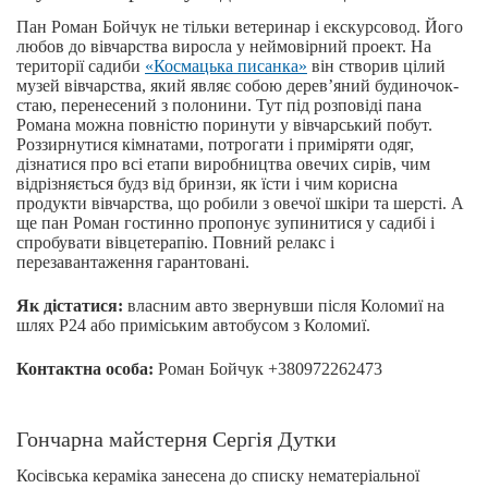
Пан Роман Бойчук не тільки ветеринар і екскурсовод. Його
любов до вівчарства виросла у неймовірний проект. На
території садиби
«Космацька писанка»
він створив цілий
музей вівчарства, який являє собою дерев’яний будиночок-
стаю, перенесений з полонини. Тут під розповіді пана
Романа можна повністю поринути у вівчарський побут.
Роззирнутися кімнатами, потрогати і приміряти одяг,
дізнатися про всі етапи виробництва овечих сирів, чим
відрізняється будз від бринзи, як їсти і чим корисна
продукти вівчарства, що робили з овечої шкіри та шерсті. А
ще пан Роман гостинно пропонує зупинитися у садибі і
спробувати вівцетерапію. Повний релакс і
перезавантаження гарантовані.
Як дістатися:
власним авто звернувши після Коломиї на
шлях Р24 або приміським автобусом з Коломиї.
Контактна особа:
Роман Бойчук +380972262473
Гончарна майстерня Сергія Дутки
Косівська кераміка занесена до списку нематеріальної