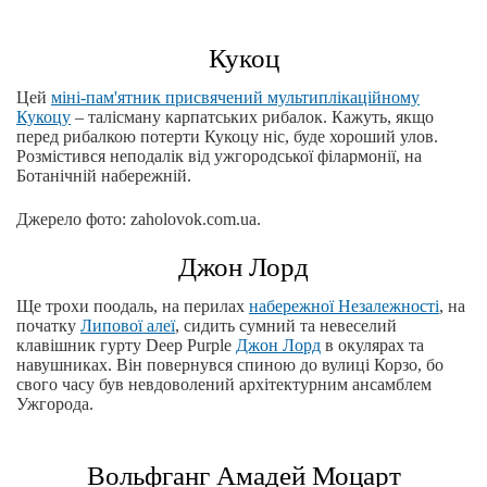
Кукоц
Цей
міні-пам'ятник присвячений мультиплікаційному
Кукоцу
– талісману карпатських рибалок. Кажуть, якщо
перед рибалкою потерти Кукоцу ніс, буде хороший улов.
Розмістився неподалік від ужгородської філармонії, на
Ботанічній набережній.
Джерело фото: zaholovok.com.ua.
Джон Лорд
Ще трохи поодаль, на перилах
набережної Незалежності
, на
початку
Липової алеї
, сидить сумний та невеселий
клавішник гурту Deep Purple
Джон Лорд
в окулярах та
навушниках. Він повернувся спиною до вулиці Корзо, бо
свого часу був невдоволений архітектурним ансамблем
Ужгорода.
Вольфганг Амадей Моцарт