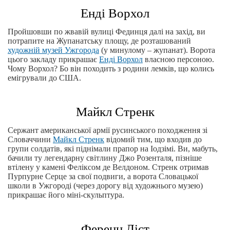
Енді Ворхол
Пройшовши по жвавій вулиці Фединця далі на захід, ви
потрапите на Жупанатську площу, де розташований
художній музей Ужгорода
(у минулому – жупанат). Ворота
цього закладу прикрашає
Енді Ворхол
власною персоною.
Чому Ворхол? Бо він походить з родини лемків, що колись
емігрували до США.
Майкл Стренк
Сержант американської армії русинського походження зі
Словаччини
Майкл Стренк
відомий тим, що входив до
групи солдатів, які піднімали прапор на Іодзімі. Ви, мабуть,
бачили ту легендарну світлину Джо Розенталя, пізніше
втілену у камені Феліксом де Велдоном. Стренк отримав
Пурпурне Серце за свої подвиги, а ворота Словацької
школи в Ужгороді (через дорогу від художнього музею)
прикрашає його міні-скульптура.
Ференц Ліст