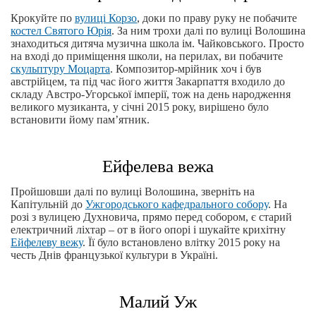
Крокуйте по
вулиці Корзо
, доки по праву руку не побачите
костел Святого Юрія
. За ним трохи далі по вулиці Волошина
знаходиться дитяча музична школа ім. Чайковського. Просто
на вході до приміщення школи, на перилах, ви побачите
скульптуру Моцарта
. Композитор-мрійник хоч і був
австрійцем, та під час його життя Закарпаття входило до
складу Австро-Угорської імперії, тож на день народження
великого музиканта, у січні 2015 року, вирішено було
встановити йому пам’ятник.
Ейфелева вежа
Пройшовши далі по вулиці Волошина, зверніть на
Капітульній до
Ужгородського кафедрального собору
. На
розі з вулицею Духновича, прямо перед собором, є старий
електричний ліхтар – от в його опорі і шукайте крихітну
Ейфелеву вежу
. Її було встановлено влітку 2015 року на
честь Днів французької культури в Україні.
Малий Уж