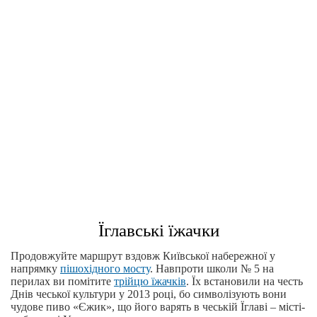
Їглавські їжачки
Продовжуйте маршрут вздовж Київської набережної у
напрямку
пішохідного мосту
. Навпроти школи № 5 на
перилах ви помітите
трійцю їжачків
. Їх встановили на честь
Днів чеської культури у 2013 році, бо символізують вони
чудове пиво «Єжик», що його варять в чеській Їглаві – місті-