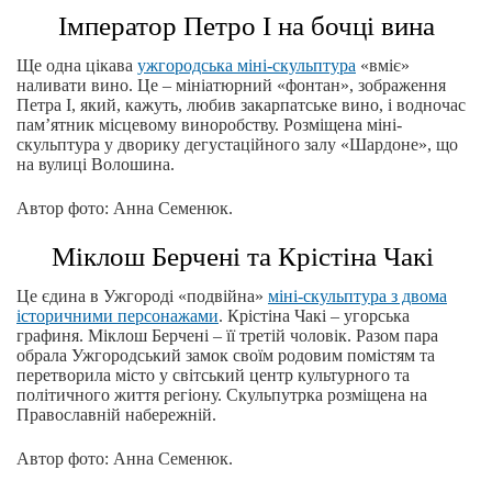
Імператор Петро І на бочці вина
Ще одна цікава
ужгородська міні-скульптура
«вміє»
наливати вино. Це – мініатюрний «фонтан», зображення
Петра І, який, кажуть, любив закарпатське вино, і водночас
пам’ятник місцевому виноробству. Розміщена міні-
скульптура у дворику дегустаційного залу «Шардоне», що
на вулиці Волошина.
Автор фото: Анна Семенюк.
Міклош Берчені та Крістіна Чакі
Це єдина в Ужгороді «подвійна»
міні-скульптура з двома
історичними персонажами
. Крістіна Чакі – угорська
графиня. Міклош Берчені – її третій чоловік. Разом пара
обрала Ужгородський замок своїм родовим помістям та
перетворила місто у світський центр культурного та
політичного життя регіону. Скульпутрка розміщена на
Православній набережній.
Автор фото: Анна Семенюк.