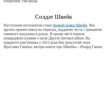
побратимі Ужгорода.
Солдат Швейк
Наступним експонатом стане
бравий вояка Швейк
. Він
зручно примостився на перилах, віддаючи честь і тримаючи
смачного кнедлика в руках. В цьому місті перила
пошкоджені кулями з часів Другої світової війни. На
відкритті пам’ятника у 2012 році був присутній онук
Ярослава Гашека, автора книги про Швейка – Ріхард Гашек.