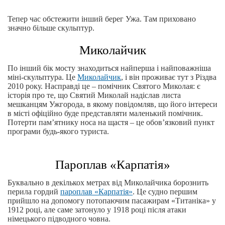
Тепер час обстежити інший берег Ужа. Там приховано
значно більше скульптур.
Миколайчик
По інший бік мосту знаходиться найперша і найповажніша
міні-скульптура. Це
Миколайчик
, і він проживає тут з Різдва
2010 року. Насправді це – помічник Святого Миколая: є
історія про те, що Святий Миколай надіслав листа
мешканцям Ужгорода, в якому повідомляв, що його інтереси
в місті офіційно буде представляти маленький помічник.
Потерти пам’ятнику носа на щастя – це обов’язковий пункт
програми будь-якого туриста.
Пароплав «Карпатія»
Буквально в декількох метрах від Миколайчика борознить
перила гордий
пароплав «Карпатія»
. Це судно першим
прийшло на допомогу потопаючим пасажирам «Титаніка» у
1912 році, але саме затонуло у 1918 році після атаки
німецького підводного човна.