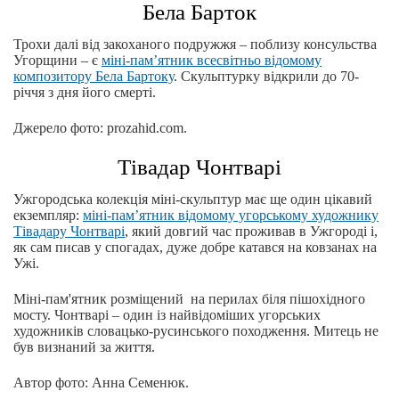
Бела Барток
Трохи далі від закоханого подружжя – поблизу консульства
Угорщини – є
міні-пам’ятник всесвітньо відомому
композитору Бела Бартоку
. Скульптурку відкрили до 70-
річчя з дня його смерті.
Джерело фото: prozahid.com.
Тівадар Чонтварі
Ужгородська колекція міні-скульптур має ще один цікавий
екземпляр:
міні-пам’ятник відомому угорському художнику
Тівадару Чонтварі
, який довгий час проживав в Ужгороді і,
як сам писав у спогадах, дуже добре катався на ковзанах на
Ужі.
Міні-пам'ятник розміщений на перилах біля пішохідного
мосту. Чонтварі – один із найвідоміших угорських
художників словацько-русинського походження. Митець не
був визнаний за життя.
Автор фото: Анна Семенюк.