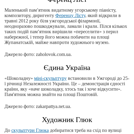
Маленький пам’ятник видатному угорському піаністу,
композитору, диригенту
Ференцу Лісту
, який відкрили в
травні 2012 року біля ужгородської філармонії,
неодноразово пошкоджували, ламали і крали. Пілся кількох
таких подій пам’ятник вирішили «переселити» з перил
набережної, і тепер його можна побачити на площі
Жупанатській, майже навпроти художнього музею.
Джерело фото: zaholovok.com.ua.
Єдина Україна
«Шоколадну»
міні-скульптуру
встановили в Ужгороді до 25-
ї річниці Незалежності України. Це – демонстрація єдності
країни, яку «наче шоколадку, хтось так і хоче відкусити».
Пам'ятник можна знайти на площі Поштовій.
Джерело фото: zakarpattya.net.ua.
Художник Глюк
До
скульптури Глюка
добиратися треба на схід по вулиці