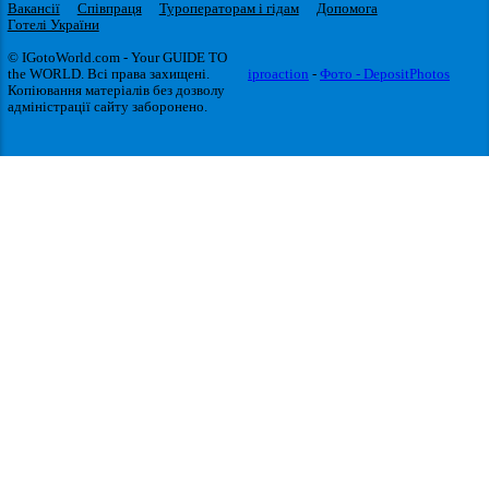
Вакансії
Співпраця
Туроператорам і гідам
Допомога
Готелі України
© IGotoWorld.com - Your GUIDE TO
the WORLD. Всі права захищені.
iproaction
-
Фото - DepositPhotos
Копіювання матеріалів без дозволу
адміністрації сайту заборонено.