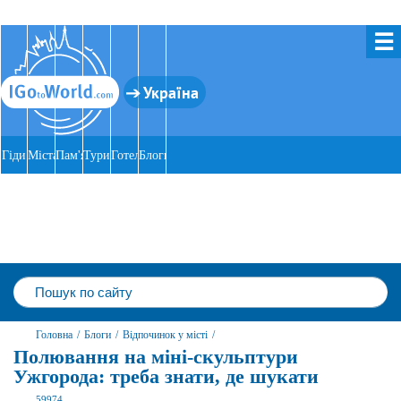
☰
Україна
Гіди
Міста
Пам'ятки
Тури
Готелі
Блоги
Головна
/
Блоги
/
Відпочинок у місті
/
Полювання на міні-скульптури
Ужгорода: треба знати, де шукати
59974