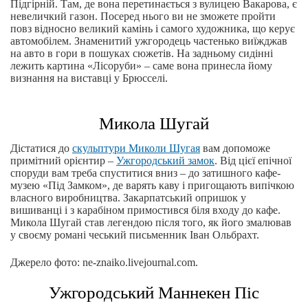
Підгірній. Там, де вона перетинається з вулицею Вакарова, є
невеличкий газон. Посеред нього ви не зможете пройти
повз відносно великий камінь і самого художника, що керує
автомобілем. Знаменитий ужгородець частенько виїжджав
на авто в гори в пошуках сюжетів. На задньому сидінні
лежить картина «Лісоруби» – саме вона принесла йому
визнання на виставці у Брюсселі.
Микола Шугай
Дістатися до
скульптури Миколи Шугая
вам допоможе
примітний орієнтир –
Ужгородський замок
. Від цієї епічної
споруди вам треба спуститися вниз – до затишного кафе-
музею «Під Замком», де варять каву і пригощають випічкою
власного виробництва. Закарпатський опришок у
вишиванці і з карабіном примостився біля входу до кафе.
Микола Шугай став легендою після того, як його змалював
у своєму романі чеський письменник Іван Ольбрахт.
Джерело фото: ne-znaiko.livejournal.com.
Ужгородський Маннекен Піс