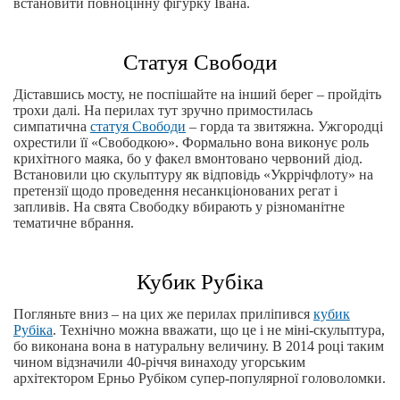
встановити повноцінну фігурку Івана.
Статуя Свободи
Діставшись мосту, не поспішайте на інший берег – пройдіть
трохи далі. На перилах тут зручно примостилась
симпатична
статуя Свободи
– горда та звитяжна. Ужгородці
охрестили її «Свободкою». Формально вона виконує роль
крихітного маяка, бо у факел вмонтовано червоний діод.
Встановили цю скульптуру як відповідь «Укррічфлоту» на
претензії щодо проведення несанкціонованих регат і
запливів. На свята Свободку вбирають у різноманітне
тематичне вбрання.
Кубик Рубіка
Погляньте вниз – на цих же перилах приліпився
кубик
Рубіка
. Технічно можна вважати, що це і не міні-скульптура,
бо виконана вона в натуральну величину. В 2014 році таким
чином відзначили 40-річчя винаходу угорським
архітектором Ерньо Рубіком супер-популярної головоломки.