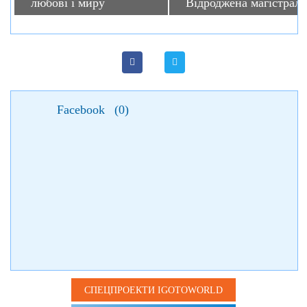
любові і миру
Відроджена магістраль
Facebook
(
0
)
СПЕЦПРОЕКТИ IGOTOWORLD