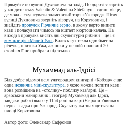
Прямуйте по вулиці Духновича на захід. По дорозі зазирніть
у кондитерську Valentin & Valentina Shtefanyo – єдине місце,
де можна скуштувати знаменитий торт «Ужгород». Після
вулиці Духновича зверніть ліворуч, на Корятовича, і
знайдіть
провулок Гірчичне зерно
, в якому варто випити
кави і поласувати чимось на кшталт кюртош-калача. На
виході з провулка висять дві скульптурні рибини – це і є
композиція «Малий Уж»
. Колись тут текла однойменна
річечка, притока Ужа, аж поки у першій половині 20
століття її не прибрали під землю.
Мухаммад аль-Ідрісі
Біля добре відомої всім ужгородцям книгарні «Кобзар» є ще
одна
незвична міні-скульптура
, з якою можна попити кави:
вона розміщена на «столику» поблизу кав’ярні. Це –
арабський мандрівник і географ Мухаммад аль-Ідрісі,
завдяки роботі якого у 1154 році на карті Європи з'явилася
перша згадка про Ужгород. Скульптурка знаходиться на
площі Корятовича.
Автор фото: Олександр Сафронов.