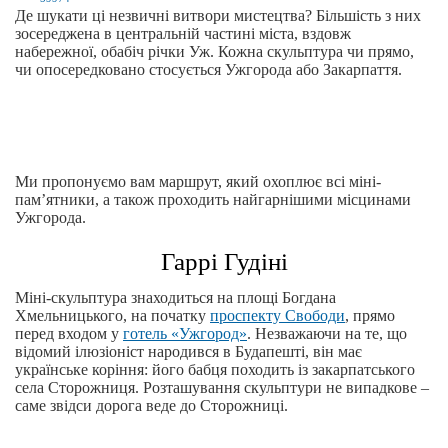
Де шукати ці незвичні витвори мистецтва? Більшість з них
зосереджена в центральній частині міста, вздовж
набережної, обабіч річки Уж. Кожна скульптура чи прямо,
чи опосередковано стосується Ужгорода або Закарпаття.
Ми пропонуємо вам маршрут, який охоплює всі міні-
пам’ятники, а також проходить найгарнішими місцинами
Ужгорода.
Гаррі Гудіні
Міні-скульптура знаходиться на площі Богдана
Хмельницького, на початку
проспекту Свободи
, прямо
перед входом у
готель «Ужгород»
. Незважаючи на те, що
відомий ілюзіоніст народився в Будапешті, він має
українське коріння: його бабця походить із закарпатського
села Сторожниця. Розташування скульптури не випадкове –
саме звідси дорога веде до Сторожниці.