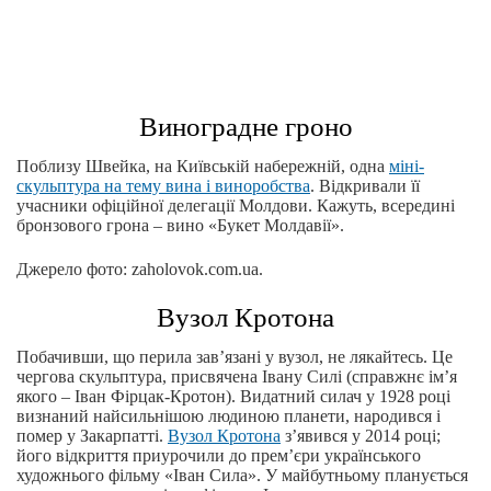
Виноградне гроно
Поблизу Швейка, на Київській набережній, одна
міні-
скульптура на тему вина і виноробства
. Відкривали її
учасники офіційної делегації Молдови. Кажуть, всередині
бронзового грона – вино «Букет Молдавії».
Джерело фото: zaholovok.com.ua.
Вузол Кротона
Побачивши, що перила зав’язані у вузол, не лякайтесь. Це
чергова скульптура, присвячена Івану Силі (справжнє ім’я
якого – Іван Фірцак-Кротон). Видатний силач у 1928 році
визнаний найсильнішою людиною планети, народився і
помер у Закарпатті.
Вузол Кротона
з’явився у 2014 році;
його відкриття приурочили до прем’єри українського
художнього фільму «Іван Сила». У майбутньому планується