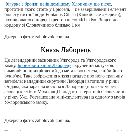
Фігурка з бронзи найвідомішому Хлопчику, що пісяє
,
прототип якого стоїть у Брюселі, – це завершальний елемент
бювету питної води Fontanus Cilicia (Кілікійське джерело),
розташованого поряд із ресторацією «Кілікія». Звідси до
кордону зі Словаччиною близько 1 км.
Джерело фото: zaholovok.com.ua.
Князь Лаборець
Це легендарний засновник Ужгорода та Ужгородського
замку.
Бронзовий князь Лаборець
скручений мотузкою і
символічно прикріплений до металевого меча, є ніби його
руків'ям. Таке зображення князя нагадує про його трагічну
загибель: нападники скрутили Лаборця і втопили у річці
Ондава, яка зараз називається Лаборець (протікає через
словацьке місто Міхаловці і впадає на території Словаччини
у річку Уж). Розташована міні-скульптура на одному з мурів
Ужгородського замку.
Джерело фото: zaholovok.com.ua.