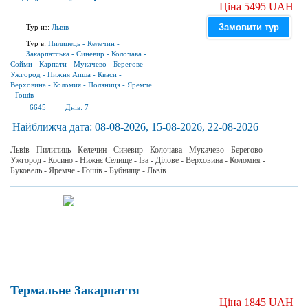
Ціна 5495 UAH
Замовити тур
Тур из:
Львів
Тур в:
Пилипець
-
Келечин
-
Закарпатська
-
Синевир
-
Колочава
-
Сойми
-
Карпати
-
Мукачево
-
Берегове
-
Ужгород
-
Нижня Апша
-
Кваси
-
Верховина
-
Коломия
-
Поляниця
-
Яремче
-
Гошів
6645
Днів:
7
Найближча дата:
08-08-2026, 15-08-2026, 22-08-2026
Львів - Пилипиць - Келечин - Синевир - Колочава - Мукачево - Берегово -
Ужгород - Косино - Нижнє Селище - Іза - Ділове - Верховина - Коломия -
Буковель - Яремче - Гошів - Бубнище - Львів
Термальне Закарпаття
Ціна 1845 UAH