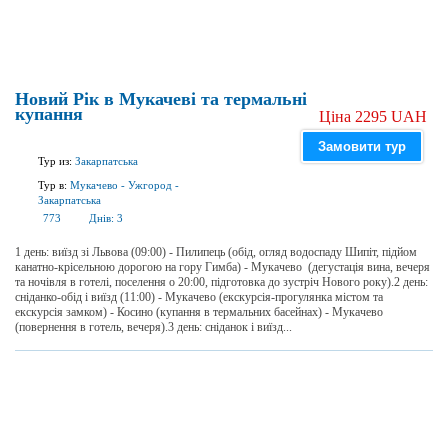
Новий Рік в Мукачеві та термальні
купання
Ціна 2295 UAH
Замовити тур
Тур из:
Закарпатська
Тур в:
Мукачево
-
Ужгород
-
Закарпатська
773
Днів:
3
1 день: виїзд зі Львова (09:00) - Пилипець (обід, огляд водоспаду Шипіт, підйом
канатно-крісельною дорогою на гору Гимба) - Мукачево (дегустація вина, вечеря
та ночівля в готелі, поселення о 20:00, підготовка до зустріч Нового року).2 день:
сніданко-обід і виїзд (11:00) - Мукачево (екскурсія-прогулянка містом та
екскурсія замком) - Косино (купання в термальних басейнах) - Мукачево
(повернення в готель, вечеря).3 день: сніданок і виїзд...