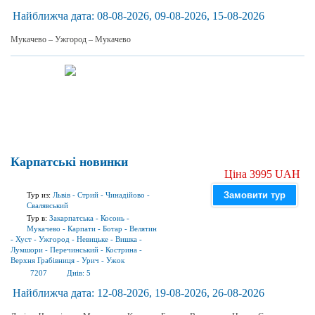
Найближча дата:
08-08-2026, 09-08-2026, 15-08-2026
Мукачево – Ужгород – Мукачево
Карпатські новинки
Ціна 3995 UAH
Замовити тур
Тур из:
Львів
-
Стрий
-
Чинадійово
-
Свалявський
Тур в:
Закарпатська
-
Косонь
-
Мукачево
-
Карпати
-
Ботар
-
Велятин
-
Хуст
-
Ужгород
-
Невицьке
-
Вишка
-
Лумшори
-
Перечинський
-
Кострина
-
Верхня Грабівниця
-
Урич
-
Ужок
7207
Днів:
5
Найближча дата:
12-08-2026, 19-08-2026, 26-08-2026