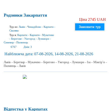
Родзинки Закарпаття
Ціна 2745 UAH
Замовити тур
Тур из:
Львів
-
Чинадійово
-
Карпати
-
Свалява
Тур в:
Карпати
-
Карпати
-
Мукачево
-
Берегове
-
Ужгород
-
Лумшори
-
Синевир
-
Пилипець
6767
Днів:
3
Найближча дата:
07-08-2026, 14-08-2026, 21-08-2026
Львів – Берегвар – Мукачево – Берегово – Ужгород – Лумшори – Іза – Міжгір’я –
Пилипець – Львів
Відпустка у Карпатах