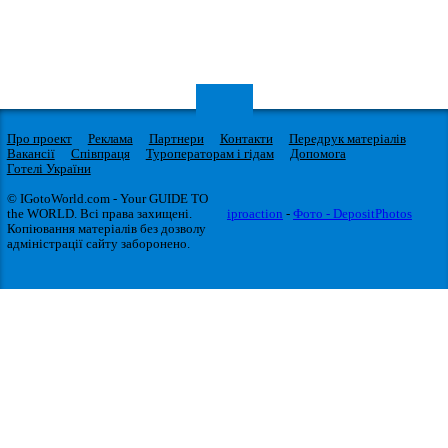
Про проект
Реклама
Партнери
Контакти
Передрук матеріалів
Вакансії
Співпраця
Туроператорам і гідам
Допомога
Готелі України
© IGotoWorld.com - Your GUIDE TO
the WORLD. Всі права захищені.
iproaction
-
Фото - DepositPhotos
Копіювання матеріалів без дозволу
адміністрації сайту заборонено.