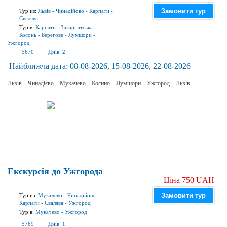
Замовити тур
Тур из:
Львів
-
Чинадійово
-
Карпати
-
Свалява
Тур в:
Карпати
-
Закарпатська
-
Косонь
-
Берегове
-
Лумшори
-
Ужгород
5670
Днів:
2
Найближча дата:
08-08-2026, 15-08-2026, 22-08-2026
Львів – Чинадієво – Мукачево – Косино – Лумшори – Ужгород – Львів
Екскурсія до Ужгорода
Ціна 750 UAH
Замовити тур
Тур из:
Мукачево
-
Чинадійово
-
Карпати
-
Свалява
-
Ужгород
Тур в:
Мукачево
-
Ужгород
5769
Днів:
1