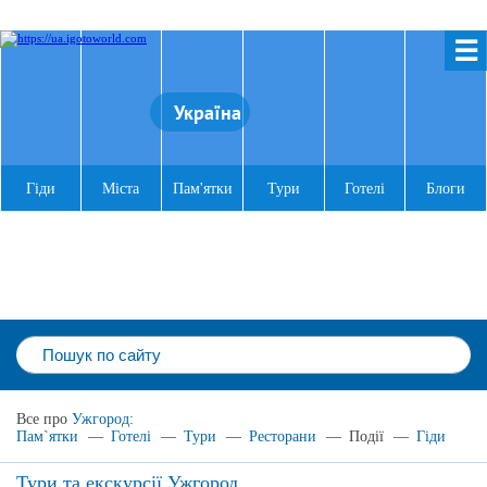
☰
Україна
Гіди
Міста
Пам'ятки
Тури
Готелі
Блоги
Все про
Ужгород
:
Пам`ятки
—
Готелі
—
Тури
—
Ресторани
—
Події
—
Гіди
Тури та екскурсії Ужгород,