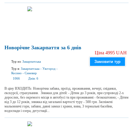
Новорічне Закарпаття за 6 днів
Ціна 4995 UAH
Замовити тур
Тур из:
Закарпатська
Тур в:
Закарпатська
-
Ужгород
-
Косино
-
Синевир
1066
Днів:
6
В ціну ВХОДИТЬ: Новорічна забава, проїзд, проживання, вечері, сніданки,
екскурсії, страхування. Знижки для дітей: - Дітям до 3 років, при супроводі 2-х
дорослих, без окремого місця в автобусі та при проживанні - безкоштовно; - Дітям
від 3 до 12 років, знижка від загальної вартості туру - 500 грн. Засніжені
мальовничі гори, забави, давні замки і храми, вина, 3 термальні басейни,
водоспади і озера, дегустації...