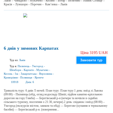
Львів – Чинадієво – Мукачево – Косино – Ботар – Велятино – Нижнє Селище –
Красія – Лумшори – Перечин – Кам’янка – Львів
6 днів у зимових Карпатах
Ціна 3195 UAH
Замовити тур
Тур из:
Львів
Тур в:
Пилипець
-
Ужгород
-
Шенборн
-
Карпати
-
Мукачево
-
Косонь
-
Іза
-
Закарпатська
-
Верховина
-
Криворівня
-
Поляниця
-
Яремче
10918
Днів:
6
Тривалість туру: 6 днів /5 ночей. План туру: План туру:1 день: виїзд зі Львова
(09:00) – Пилипець (обід, огляд водоспаду Шипіт, підйом канатно-крісельною
дорогою на гору Гимба) — Берегівський р-н (вечеря та ночівля в садибах
сільського туризму, поселення о 21:30, вечеря).2 день: сніданок і виїзд (08:00) –
Ужгород (екскурсія містом, замком та обід) — Берегове (купання в термальному
басейні) — Берегівський р-н. (повернення...