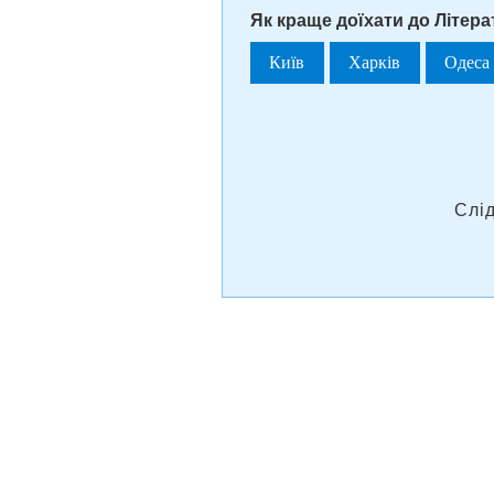
Як краще доїхати до Літер
Київ
Харків
Одеса
Слі