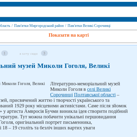
бласть
/
Пам'ятки Миргородський район
/
Пам'ятки Великі Сорочинці
Показати на карті
1
3
я хочу сюди
льний музей Миколи Гоголя, Великі
Літературно-меморіальний музей
Миколи Гоголя в
селі Великі
Сорочинці
Полтавської області
–
ей, присвячений життю і творчості українського та
ований 1929 року місцевими активістами. Саме після зйомок
 у артиста Амвросія Бучми виникла ідея створити подібний
ітератури. Тут можна побачити унікальні першовидання
 Гоголя, оригіналь­ний портрет письменника,
18 – 19 століть та безліч інших вартих уваги