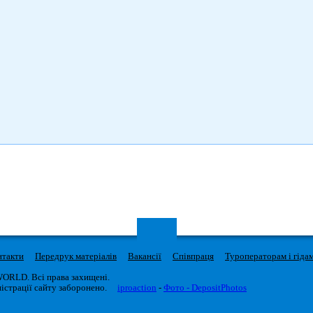
нтакти
Передрук матеріалів
Вакансії
Співпраця
Туроператорам і гіда
WORLD. Всі права захищені.
істрації сайту заборонено.
iproaction
-
Фото - DepositPhotos