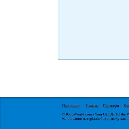
Про проект
Реклама
Партнери
Ко
© IGotoWorld.com - Your GUIDE TO the 
Копіювання матеріалів без дозволу адмін