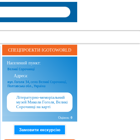
СПЕЦПРОЕКТИ IGOTOWORLD
Населений пункт:
Великі Сорочинці
Адреса:
вул. Гоголя 34, село Великі Сорочинці,
Полтавська обл., Україна
Літературно-меморіальний
музей Миколи Гоголя, Великі
Сорочинці на карті
Оцінок:
0
Замовити екскурсію