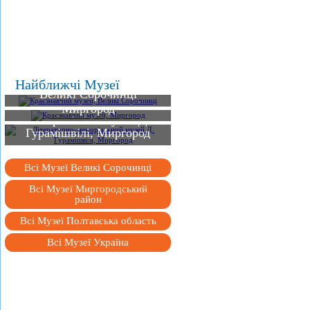
Краєзнавчий музей,
Найближчі Музеї
Великі Сорочинці
Краєзнавчий музей,
Літературно-
Миргород
меморіальний музей Д.
Гурамішвілі, Миргород
Всі Музеї Великі Сорочинці
Всі Музеї Миргородський
район
Всі Музеї Полтавська область
Всі Музеї Україна