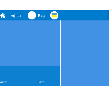
Афіша
Вхід
Готелі
Блоги