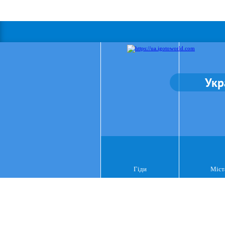
Укр
Гіди
Міст