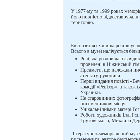
У 1977-му та 1999 pоках меморі
його повністю відреставрували:
територію.
Експозиція сховища розташувала
Всього в музеї налічується біль
Речі, які розповідають від
проведені в Ніжинській гім
Предмети, що належали пис
атестату, рукописи.
Перші видання повісті «Ве
комедії «Ревізор», а також 
Українки.
На старовинних фотографіях
письменникові місця.
Унікальні знімки матері Го
Роботи художників Іллі Рєп
Трутовського, Михайла Дере
Літературно-меморіальний музе
письменника, автора безсмертни