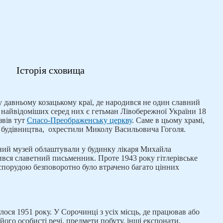
Історія сховища
 давньому козацькому краї, де народився не один славний
із найвідоміших серед них є гетьман Лівобережної України 18
звів тут
Спасо-Преображенську церкву
. Саме в цьому храмі,
я будівництва, охрестили Миколу Васильовича Гоголя.
ний музей облаштували у будинку лікаря Михайла
вся славетний письменник. Проте 1943 pоку гітлерівське
 спорудою безповоротно було втрачено багато цінних
лося 1951 року. У Сорочинці з усіх місць, де працював або
ого особисті речі, предмети побуту, інші експонати.