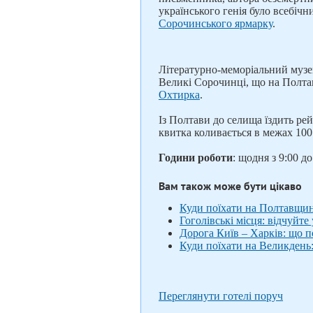
українського генія було всебіч
Сорочинського ярмарку
.
Літературно-меморіальний музе
Великі Сорочинці, що на Полта
Охтирка
.
Із Полтави до селища їздить рей
квитка коливається в межах 100
Години роботи
: щодня з 9:00 д
Вам також може бути цікаво
Куди поїхати на Полтавщин
Гоголівські місця: відчуйте
Дорога Київ – Харків: що п
Куди поїхати на Великдень:
Переглянути готелі поруч