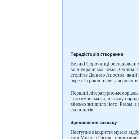
Передісторія створення
Великі Сорочинці розташовані у
воїн української землі. Одним 
століття Данило Апостол, який 
через 75 років після завершенн
Перший літературно-меморіаль
Трохимовського, в якому народи
військо знищило його. Разом із
експонатів.
Відновлення закладу
Наступне відкриття музею відбу
жив Микола Гоголь, привозили й