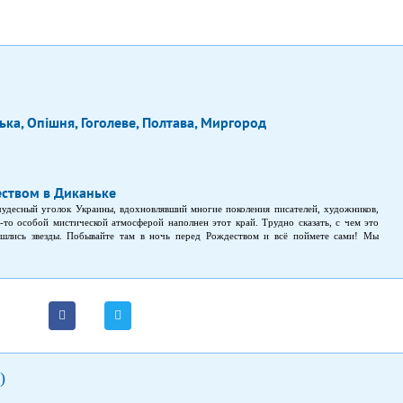
ька, Опішня, Гоголеве, Полтава, Миргород
ством в Диканьке
чудесный уголок Украины, вдохновлявший многие поколения писателей, художников,
-то особой мистической атмосферой наполнен этот край. Трудно сказать, с чем это
сошлись звезды. Побывайте там в ночь перед Рождеством и всё поймете сами! Мы
где в реках течет молоко и мед, ведьмы летают на метлах, а черти регулярно крадут
)