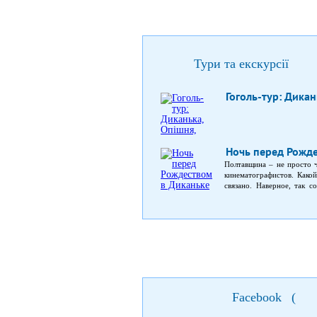
Тури та екскурсії
Гоголь-тур: Дикан
Ночь перед Рожде
Полтавщина – не просто 
кинематографистов. Какой
связано. Наверное, так 
приглашаем Вас в сказку, 
луну с неба!
Facebook
(