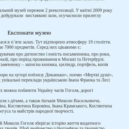
альний музей пережив 2 реекспозиції. У квітні 2009 року
 добудували виставкові зали, осучаснили прилеглу
Експонати музею
ся в п`яти залах. Тут відтворено атмосферу 19 століття.
ше 7000 предметів. Серед них цікавими є:
відувачам про дитинство і юність письменника, про роки,
назії, про період проживання в Москві та Петербурзі.
ьменнику – записна книжка, циліндр, портфель, копія
чори на хуторі поблизу Диканьки», поеми «Мертві душі»,
їх унікальні переклади українською Івана Франка та Лесі
 можна побачити Україну часів Гоголя, дорогі
голя з дітьми, а також батьків Миколи Васильовича.
іна, Костянтина Коровіна, Івана Крамського, Костянтина
гуса та майстрів народної творчості.
й Миколи Гоголя зберігає історію життя видатного
х творів. Щоб знайомство з біографією та творчістю