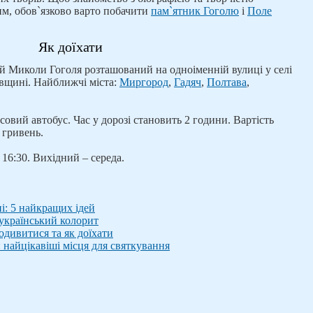
ним, обов`язково варто побачити
пам`ятник Гоголю
і
Поле
Як доїхати
й Миколи Гоголя розташований на одноіменній вулиці у селі
вщині. Найближчі міста:
Миргород
,
Гадяч
,
Полтава
,
совий автобус. Час у дорозі становить 2 години. Вартість
 гривень.
о 16:30. Вихідний – середа.
і: 5 найкращих ідей
 український колорит
одивитися та як доїхати
 найцікавіші місця для святкування