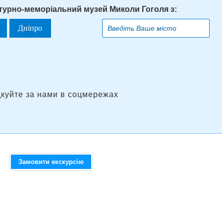
атурно-меморіальний музей Миколи Гоголя з:
Дніпро
дкуйте за нами в соцмережах
Замовити екскурсію