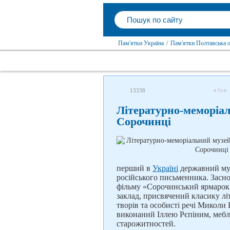
Пам'ятки Україна
/
Пам'ятки Полтавська о
я був
13338
Літературно-меморіа
Сорочинці
перший в
Україні
державний муз
російського письменника. Засн
фільму «Сорочинський ярмарок»
заклад, присвячений класику л
творів та особисті речі Миколи
виконаний Іллею Рєпіним, меблі 
старожитностей.