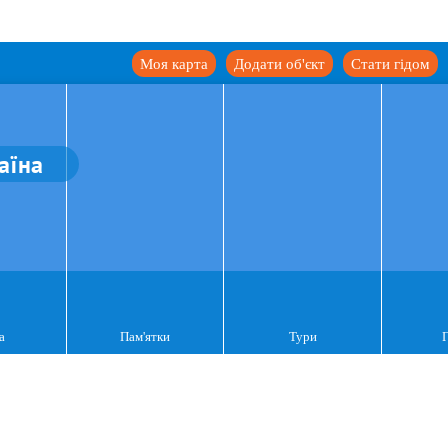
Моя карта
Додати об'єкт
Стати гідом
аїна
а
Пам'ятки
Тури