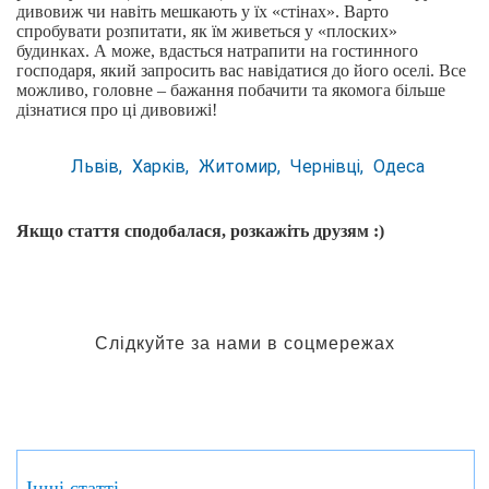
дивовиж чи навіть мешкають у їх «стінах». Варто
спробувати розпитати, як їм живеться у «плоских»
будинках. А може, вдасться натрапити на гостинного
господаря, який запросить вас навідатися до його оселі. Все
можливо, головне – бажання побачити та якомога більше
дізнатися про ці дивовижі!
Львів
Харків
Житомир
Чернівці
Одеса
Якщо стаття сподобалася, розкажіть друзям :)
Слідкуйте за нами в соцмережах
Інші статті