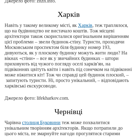
Джерело фото: zhzh.info.
Харків
Навіть у такому великому місті, як
Харків
, теж траплялося,
що на будівництво не вистачало коштів. Тож місцеві
архітектори також скористалися оригінальним вирішенням
цієї проблеми – звели будинок-стіну. Туристи, проходячи
Московським проспектом біля будинку номер 193,
дивуються, як у плоскому будинку можуть жити люди? На
вікнах «стіни» – все як у звичайних будинках – штори
приховують від чужого погляду оселі харків'ян, на
підвіконнях цвітуть квіти і навіть під сонечком на підвіконні
може ніжитися кіт! Тож чи справді цей будинок плоский, –
запитують туристи. Ні, просто унікальний, – відповідають
харківські екскурсоводи.
Джерело фото: lifekharkov.com.
Чернівці
Чарівна
столиця Буковини
теж може похвалитися
унікальним творінням архітекторів. Якщо потрапили до
цього міста, не змарнуйте нагоди прогулятися старими