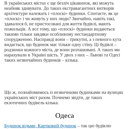
В українських містах є ще безліч цікавинок, які можуть
неабияк здивувати. До таких екстравагантних витворів
архітектури належать і «плоскі» будинки. Спитаєте, як це
«плоскі» і чи живуть у них люди? Звичайно, навіть такі,
здавалося б, не пристосовані для життя будівлі, мають
пожильців. А все тому, що «плоскі» будинки видаються
такими тільки завдяки особливому нестандартному
спорудженню. Насправді вони – трикутні, а з певного кута
видається, що будинок має тільки одну стіну. Ці будівлі –
родзинки кожного міста, де вони розташовані. А таких ми
нарахували в Україні шість. У двох з них – Львові та Одесі
таких незвичайних будинків – кілька.
Що ж, познайомимось із незвичними будинками на вулицях
українських міст разом. Почнемо звідти, де таких
екзотичних будівель кілька.
Одеса
Будинок відьми, Картковий будинок
– так цю будівлю