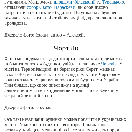
вуличками. Мандруючи
площами Філармонії
та
Турецькою
,
оглядаючи
собор Святої Параскеви
, ви обов’язково
натрапите на «плоский» будинок. Ця унікальна будівля
заховалася на затишній стрій вуличці під красивою назвою
Трояндова.
Джерело фото: foto.ua, автор – Алексей.
Чортків
Хто б міг подумати, що до когорти великих міст, де можна
побачити «плоскі» будинки, увійде і невеличке
Чортків
. У
місті на Тернопільщині, на берегах ріки Серет, мешкає
всього 30 тисяч містян. Тож не слід нехтувати Чортковом,
коли складаєте маршрут «плоскими» будинками України.
Тим більше, що свою дивовижу на вулиці
Залізничній містяни виділили як могли – пофарбували у
яскравий зелений колір.
Джерело фото: tcb.vn.ua.
Ось такі незвичайні будинки можна побачити в українських
містах. У кожного з них є своя історія. Її найкраще
розкажуть місцеві мешканці, які все життя живуть поруч