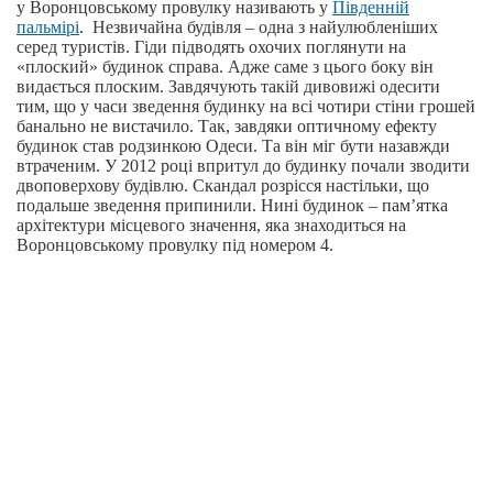
у Воронцовському провулку називають у
Південній
пальмірі
. Незвичайна будівля – одна з найулюбленіших
серед туристів. Гіди підводять охочих поглянути на
«плоский» будинок справа. Адже саме з цього боку він
видається плоским. Завдячують такій дивовижі одесити
тим, що у часи зведення будинку на всі чотири стіни грошей
банально не вистачило. Так, завдяки оптичному ефекту
будинок став родзинкою Одеси. Та він міг бути назавжди
втраченим. У 2012 році впритул до будинку почали зводити
двоповерхову будівлю. Скандал розрісся настільки, що
подальше зведення припинили. Нині будинок – пам’ятка
архітектури місцевого значення, яка знаходиться на
Воронцовському провулку під номером 4.