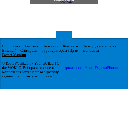
Про проект
Реклама
Партнери
Контакти
Передрук матеріалів
Вакансії
Співпраця
Туроператорам і гідам
Допомога
Готелі України
© IGotoWorld.com - Your GUIDE TO
the WORLD. Всі права захищені.
iproaction
-
Фото - DepositPhotos
Копіювання матеріалів без дозволу
адміністрації сайту заборонено.