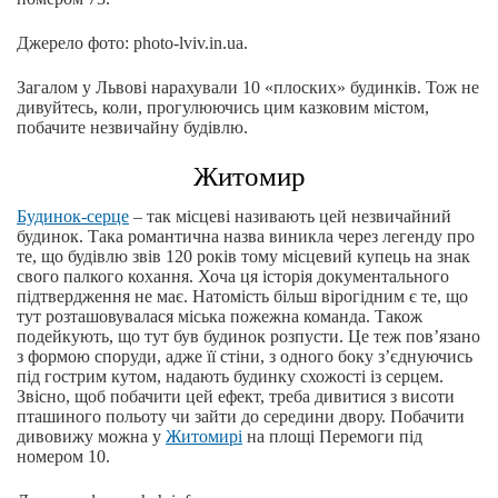
Джерело фото: photo-lviv.in.ua.
Загалом у Львові нарахували 10 «плоских» будинків. Тож не
дивуйтесь, коли, прогулюючись цим казковим містом,
побачите незвичайну будівлю.
Житомир
Будинок-серце
– так місцеві називають цей незвичайний
будинок. Така романтична назва виникла через легенду про
те, що будівлю звів 120 років тому місцевий купець на знак
свого палкого кохання. Хоча ця історія документального
підтвердження не має. Натомість більш вірогідним є те, що
тут розташовувалася міська пожежна команда. Також
подейкують, що тут був будинок розпусти. Це теж пов’язано
з формою споруди, адже її стіни, з одного боку з’єднуючись
під гострим кутом, надають будинку схожості із серцем.
Звісно, щоб побачити цей ефект, треба дивитися з висоти
пташиного польоту чи зайти до середини двору. Побачити
дивовижу можна у
Житомирі
на площі Перемоги під
номером 10.