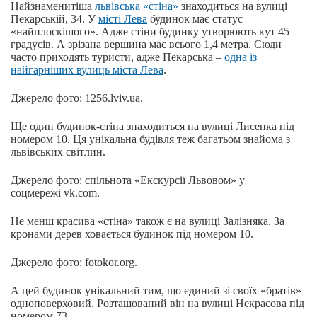
Найзнаменитіша
львівська «стіна»
знаходиться на вулиці
Пекарській, 34. У
місті Лева
будинок має статус
«найплоскішого». Адже стіни будинку утворюють кут 45
градусів. А зрізана вершина має всього 1,4 метра. Сюди
часто приходять туристи, адже Пекарська –
одна із
найгарніших вулиць міста Лева
.
Джерело фото: 1256.lviv.ua.
Ще один будинок-стіна знаходиться на вулиці Лисенка під
номером 10. Ця унікальна будівля теж багатьом знайома з
львівських світлин.
Джерело фото: спільнота «Екскурсії Львовом» у
соцмережі vk.com.
Не менш красива «стіна» також є на вулиці Залізняка. За
кронами дерев ховається будинок під номером 10.
Джерело фото: fotokor.org.
А цей будинок унікальний тим, що єдиний зі своїх «братів»
одноповерховий. Розташований він на вулиці Некрасова під
номером 73.