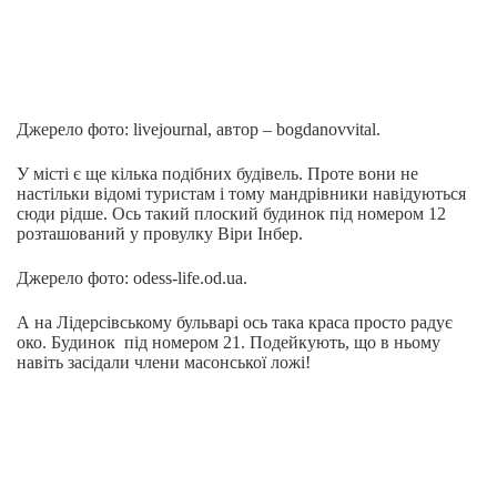
Джерело фото: livejournal, автор – bogdanovvital.
У місті є ще кілька подібних будівель. Проте вони не
настільки відомі туристам і тому мандрівники навідуються
сюди рідше. Ось такий плоский будинок під номером 12
розташований у провулку Віри Інбер.
Джерело фото: odess-life.od.ua.
А на Лідерсівському бульварі ось така краса просто радує
око. Будинок під номером 21. Подейкують, що в ньому
навіть засідали члени масонської ложі!