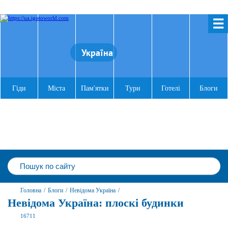
☰
Україна
Гіди
Міста
Пам'ятки
Тури
Готелі
Блоги
Головна
/
Блоги
/
Невідома Україна
/
Невідома Україна: плоскі будинки
16711