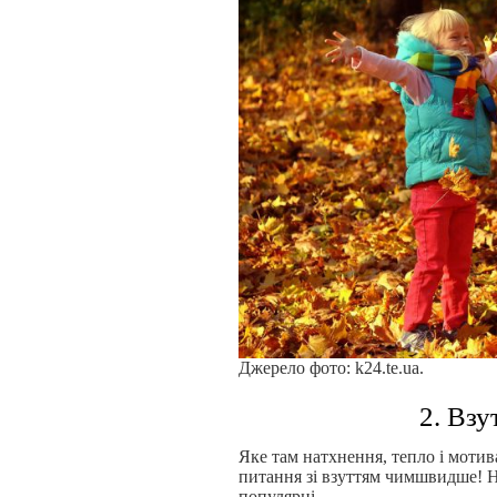
Джерело фото: k24.te.ua.
2. Взу
Яке там натхнення, тепло і моти
питання зі взуттям чимшвидше! Не
популярні.