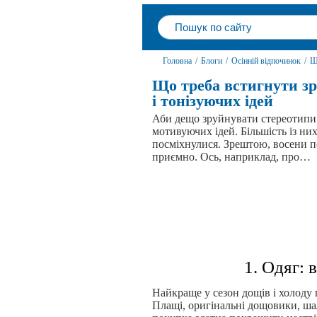
Головна
/
Блоги
/
Осінній відпочинок
/
Щ
Що треба встигнути зр
і тонізуючих ідей
Аби дещо зруйнувати стереотипи 
мотивуючих ідей. Більшість із них 
посміхнулися. Зрештою, восени п
приємно. Ось, наприклад, про…
1. Одяг: 
Найкраще у сезон дощів і холоду 
Плащі, оригінальні дощовики, ша