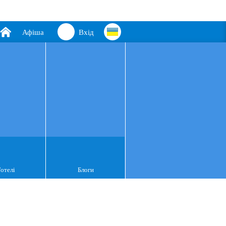
Афіша
Вхід
Готелі
Блоги