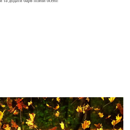
 та додати барв пізній осені!