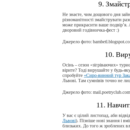
9. Змайст
Не знаєте, чим дощового дня зай
різноманітності змайструвати раз
може прикрасити ваше подвір’я. 
дворовий годівничка-фест :)
Джерело фото: bambetl.blogspot.c
10. Вир
Осінь – сезон «зігріваючих» тури
вірите? Тоді вирушайте у будь-я
спробуйте
«Сиро-винний тур Зак
Львові. Там сумнівів точно не ли
Джерело фото: mail.poetryclub.com
11. Навчит
У вас є цілий листопад, аби відві
Львові
). Пізніше нові знання і в
близьких. До того ж зроблених в