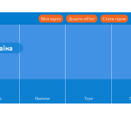
Моя карта
Додати об'єкт
Стати гідом
аїна
а
Пам'ятки
Тури