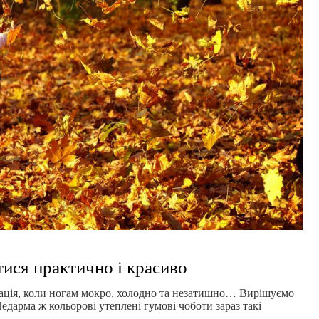
тися практично і красиво
вація, коли ногам мокро, холодно та незатишно… Вирішуємо
дарма ж кольорові утеплені гумові чоботи зараз такі