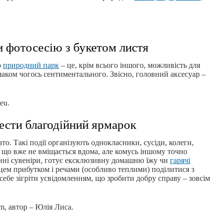
и фотосесію з букетом листя
о
природний парк
– це, крім всього іншого, можливість для
смаком чогось сентиментального. Звісно, головний аксесуар –
eu.
ести благодійний ярмарок
то. Такі події організують однокласники, сусіди, колеги,
, що вже не вміщається вдома, але комусь іншому точно
інні сувеніри, готує ексклюзивну домашню їжу чи
гарячі
інцем прибутком і речами (особливо теплими) поділитися з
 себе зігріти усвідомленням, що зробити добру справу – зовсім
om, автор – Юлія Лиса.