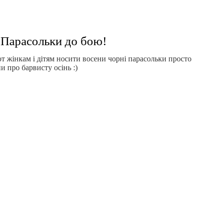
 Парасольки до бою!
 от жінкам і дітям носити восени чорні парасольки просто
и про барвисту осінь :)