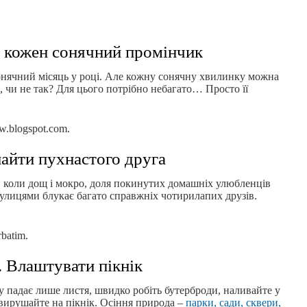
и кожен сонячний промінчик
сонячний місяць у році. Але кожну сонячну хвилинку можна
 чи не так? Для цього потрібно небагато… Просто її
w.blogspot.com.
найти пухнастого друга
, коли дощ і мокро, доля покинутих домашніх улюбленців
вулицями блукає багато справжніх чотирилапих друзів.
batim.
. Влаштувати пікнік
у падає лише листя, швидко робіть бутерброди, наливайте у
а вирушайте на пікнік. Осіння природа –
парки, сади, сквери,