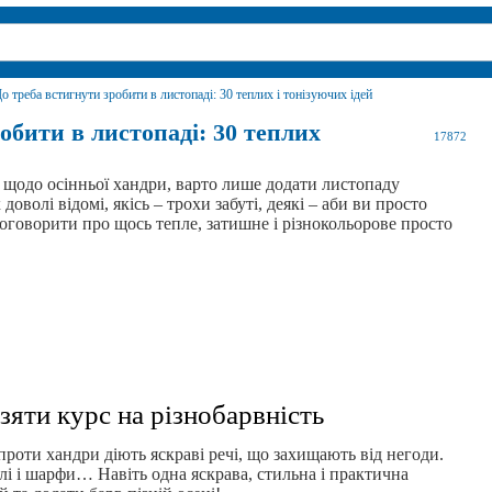
о треба встигнути зробити в листопаді: 30 теплих і тонізуючих ідей
обити в листопаді: 30 теплих
17872
щодо осінньої хандри, варто лише додати листопаду
доволі відомі, якісь – трохи забуті, деякі – аби ви просто
оговорити про щось тепле, затишне і різнокольорове просто
взяти курс на різнобарвність
проти хандри діють яскраві речі, що захищають від негоди.
лі і шарфи… Навіть одна яскрава, стильна і практична