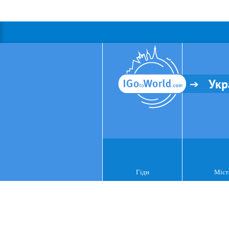
Укр
Гіди
Міст