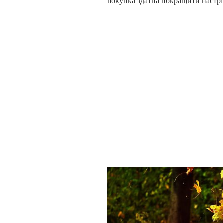
покупка здатна покращити настрій