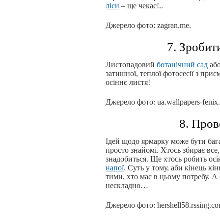
ліси
– ще чекає!..
Джерело фото: zagran.me.
7. Зробит
Листопадовий
ботанічний сад
аб
затишної, теплої фотосесії з при
осіннє листя!
Джерело фото: ua.wallpapers-fenix.
8. Пров
Ідей щодо ярмарку може бути бага
просто знайомі. Хтось збирає все
знадобиться. Ще хтось робить ос
напої
. Суть у тому, аби кінець к
тими, хто має в цьому потребу. А
нескладно…
Джерело фото: hershell58.rssing.c