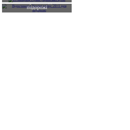
влітку: 20+1 ідея
подорожі