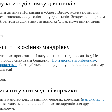
рувати годівничку для птахів
няти дитину? Погравши в «Angry Birds», можна потім для
ом різнокольорову годівничку для птахів. Згодом вона цілком
А раптом сусіди візьмуть приклад?.. Так може вийти цілий
om.
ушити в осінню мандрівку
стичних пропозицій. І натуральних антидепресантів ;) Не
ку погоду смакувати бешкетні
«Полтавські витрибеньки»
,
арпаттям»
або загубіться на пару днів у кавово-шоколадному
шиться!
.ua.
ися готувати медові коржики
дати майстер-клас із випічки медових коржиків (
наприклад, у
міння стануть основою особливих подарунків для друзів і
ласноруч.