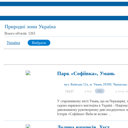
Природні зони Україна
Всього об'єктів:
1263
Україна
Вибрати
Парк «Софіївка», Умань
вул. Київська 12а, м. Умань 20300, Черкаська 
я був
192
я хочу с
74137
У старовинному місті Умань, що на Черкащині, 
садово-паркового мистецтва в Україні – Націона
дивовижному рукотворному диві поєднуються леге
Історія «Софіївки» Якби не велике ...
Долина нарцисів, Хуст