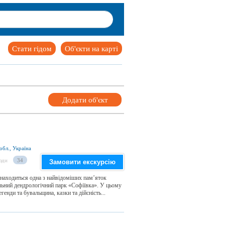
Стати гідом
Об'єкти на карті
Додати об'єкт
обл., Україна
юди
34
Замовити екскурсію
знаходиться одна з найвідоміших пам’яток
льний дендрологічний парк «Софіївка». У цьому
нди та бувальщина, казки та дійсність...