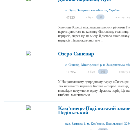
м. Хуст, Закарпатська область, Україна
я був
60
я хочу сю
47123
Урочище Кіреші між закарпатськими річками Тис
перетворюється на казкову білосніжну галявину. 
нарцисів, через що це місце й дістало свою назв
нарцисів Парадоксально, але ...
Озеро Синевир
с. Синевір, Міжгірський р-н, Закарпатська обл
я був
141
я хочу 
108952
У Національному природному парку «Синевир» м
Так називають перлину Карпат – озеро Синевир, 
внаслідок потужного зсуву гірських порід. Це най
глибоке: максимальна ...
Kам’янець-Подільський замок
Подільський