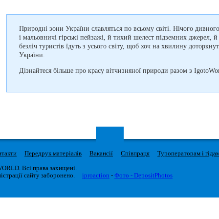
Природні зони України славляться по всьому світі. Нічого дивног
і мальовничі гірські пейзажі, й тихий шелест підземних джерел, й
безліч туристів їдуть з усього світу, щоб хоч на хвилину доторкн
України.
Дізнайтеся більше про красу вітчизняної природи разом з IgotoWor
нтакти
Передрук матеріалів
Вакансії
Співпраця
Туроператорам і гіда
WORLD. Всі права захищені.
істрації сайту заборонено.
iproaction
-
Фото - DepositPhotos