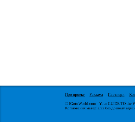
Про проект
Реклама
Партнери
Ко
© IGotoWorld.com - Your GUIDE TO the 
Копіювання матеріалів без дозволу адмін