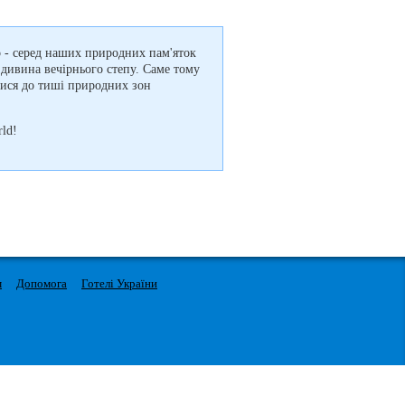
о - серед наших природних пам'яток
 дивина вечірнього степу. Саме тому
утися до тиші природних зон
ld!
м
Допомога
Готелі України