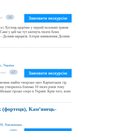
ди
38
Замовити екскурсію
а і Хустець щорічно у першій половині травня
Саме у цей час тут квітнуть тисячі білих
у – Долини нарцисів. Історія виникнення Долини
., Україна
сюди
47
Замовити екскурсію
ожна знайти «морське око» Карпатських гір.
що утворилось близько 10 тисяч років тому
більше гірське озеро в Україні. Крім того, воно
 (фортеця), Kам’янець-
вул. Замкова 1, м. Кам'янець-Подільський 32300, Хмельницька обл., Україна