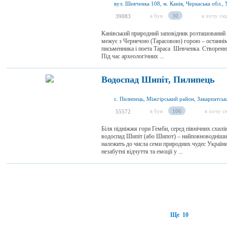
вул. Шевченка 108, м. Канів, Черкаська обл., 
я був
30
я хочу сю
39083
Канівський природний заповідник розташований н
межує з Чернечою (Тарасовою) горою – останні
письменника і поета Тараса Шевченка. Створенн
Під час археологічних ...
Водоспад Шипіт, Пилипець
с. Пилипець, Міжгірський район, Закарпатськ
я був
106
я хочу с
55572
Біля підніжжя гори Гемби, серед північних схил
водоспад Шипіт (або Шипот) – найповноводніший
належить до числа семи природних чудес України
незабутні відчуття та емоції у ...
Ще 10