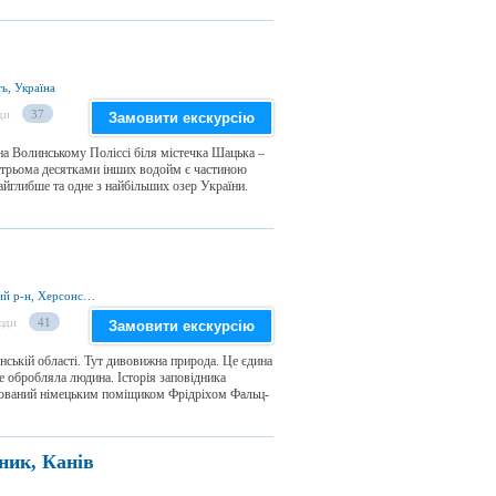
ь, Україна
ди
37
Замовити екскурсію
а Волинському Поліссі біля містечка Шацька –
із трьома десятками інших водойм є частиною
йглибше та одне з найбільших озер України.
вул. Фрунзе 13, смт Асканія-Нова, Чаплинський р-н, Херсонська обл., Україна
юди
41
Замовити екскурсію
ській області. Тут дивовижна природа. Це єдина
не обробляла людина. Історія заповідника
нований німецьким поміщиком Фрідріхом Фальц-
ник, Канів