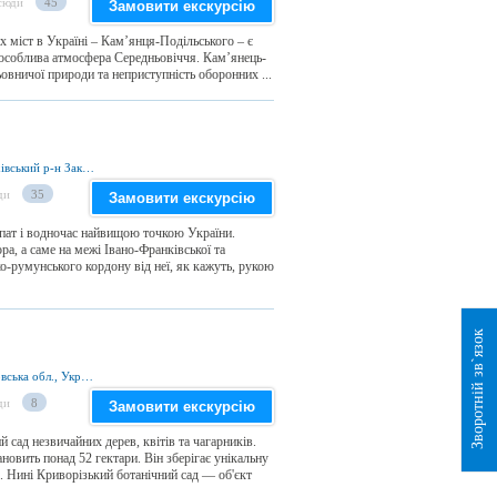
сюди
45
Замовити екскурсію
 міст в Україні – Кам’янця-Подільського – є
 особлива атмосфера Середньовіччя. Кам’янець-
овничої природи та неприступність оборонних ...
Надвірнянський р-н Івано-Франківської та Рахівський р-н Закарпатської областей, Україна
ди
35
Замовити екскурсію
ат і водночас найвищою точкою України.
а, а саме на межі Івано-Франківської та
ко-румунського кордону від неї, як кажуть, рукою
Зворотній зв`язок
вул. Маршака, 50, м. Кривий Ріг, Дніпропетровська обл., Україна
ди
8
Замовити екскурсію
 сад незвичайних дерев, квітів та чагарників.
новить понад 52 гектари. Він зберігає унікальну
. Нині Криворізький ботанічний сад — об'єкт