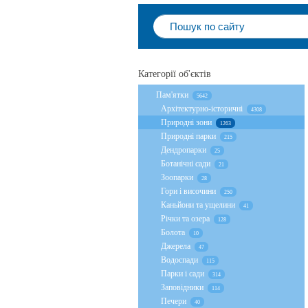
Категорії об'єктів
Пам'ятки
5642
Архітектурно-історичні
4308
Природні зони
1263
Природні парки
215
Дендропарки
25
Ботанічні сади
21
Зоопарки
28
Гори і височини
250
Каньйони та ущелини
41
Річки та озера
128
Болота
10
Джерела
47
Водоспади
115
Парки і сади
314
Заповідники
114
Печери
40