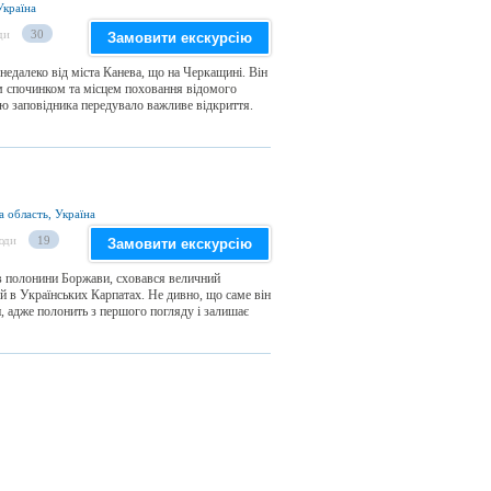
Україна
ди
30
Замовити екскурсію
едалеко від міста Канева, що на Черкащині. Він
м спочинком та місцем поховання відомого
ю заповідника передувало важливе відкриття.
а область, Україна
юди
19
Замовити екскурсію
ів полонини Боржави, сховався величний
 в Українських Карпатах. Не дивно, що саме він
, адже полонить з першого погляду і залишає