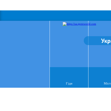
Укр
Гіди
Міст