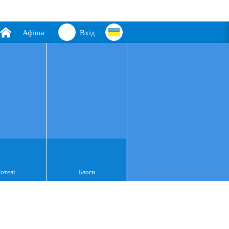
Афіша
Вхід
Готелі
Блоги