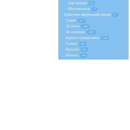
Індустріальні
63
Містичні місця
27
Туристичні інформаційні центри
67
Храми
1947
Де поїсти
3589
Де оселитися
10247
Курорти та відпочинок
2010
Розваги
496
Культура
434
Вокзали
449