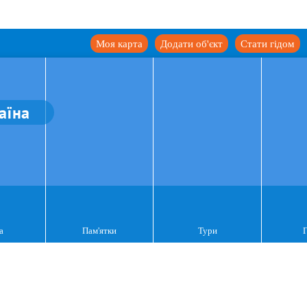
Моя карта
Додати об'єкт
Стати гідом
аїна
а
Пам'ятки
Тури