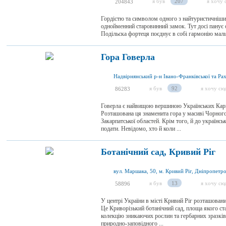
я був
207
я хочу 
204843
Гордістю та символом одного з найтуристичніших
однойменний старовинний замок. Тут досі панує
Подільска фортеця поєднує в собі гармонію маль
Гора Говерла
я був
92
я хочу сю
86283
Говерла є найвищою вершиною Українських Карп
Розташована ця знаменита гора у масиві Чорногор
Закарпатської областей. Крім того, й до українсь
подати. Невідомо, хто й коли ...
Ботанічний сад, Кривий Ріг
я був
13
я хочу сю
58896
У центрі України в місті Кривий Ріг розташований
Це Криворізький ботанічний сад, площа якого ста
колекцію зникаючих рослин та гербарних зразків
природно-заповідного ...