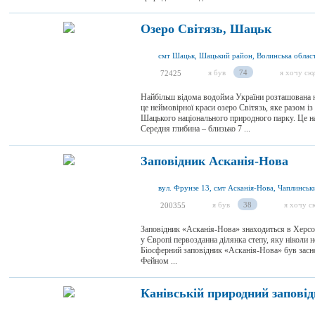
Озеро Світязь, Шацьк
смт Шацьк, Шацький район, Волинська област
я був
74
я хочу сю
72425
Найбільш відома водойма України розташована н
це неймовірної краси озеро Світязь, яке разом 
Шацького національного природного парку. Це на
Середня глибина – близько 7 ...
Заповідник Асканія-Нова
я був
38
я хочу с
200355
Заповідник «Асканія-Нова» знаходиться в Херсон
у Європі первозданна ділянка степу, яку ніколи 
Біосферний заповідник «Асканія-Нова» був зас
Фейном ...
Канівській природний заповід