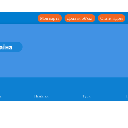
Моя карта
Додати об'єкт
Стати гідом
аїна
а
Пам'ятки
Тури