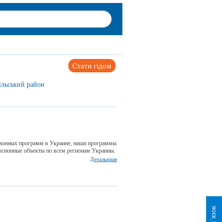
Стати гідом
ільський район
ионных программ в Украине, наши программы
сионные объекты по всем регионам Украины.
Детальніше