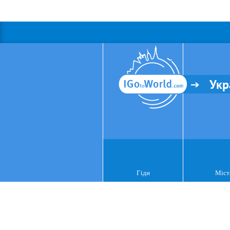
Укр
Гіди
Міст