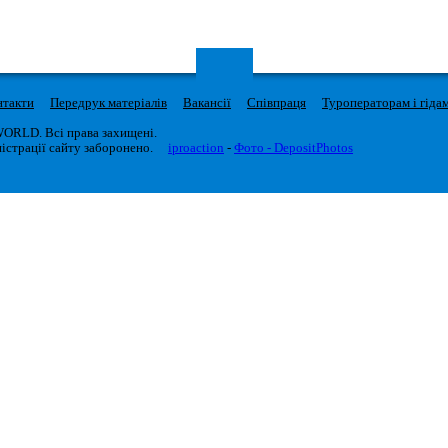
нтакти
Передрук матеріалів
Вакансії
Співпраця
Туроператорам і гіда
WORLD. Всі права захищені.
істрації сайту заборонено.
iproaction
-
Фото - DepositPhotos