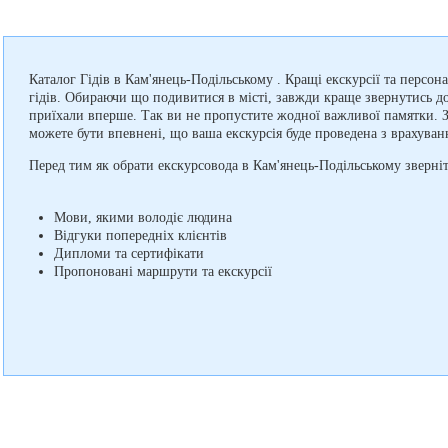
Каталог Гідів в Кам'янець-Подільському . Кращі екскурсії та персо
гідів. Обираючи що подивитися в місті, завжди краще звернутись до
приїхали вперше. Так ви не пропустите жодної важливої памятки. З
можете бути впевнені, що ваша екскурсія буде проведена з врахува
Перед тим як обрати екскурсовода в Кам'янець-Подільському зверніт
Мови, якими володіє людина
Відгуки попередніх клієнтів
Дипломи та сертифікати
Пропоновані маршрути та екскурсії