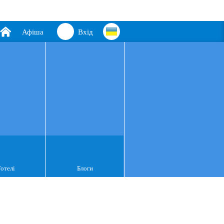
Афіша
Вхід
Готелі
Блоги