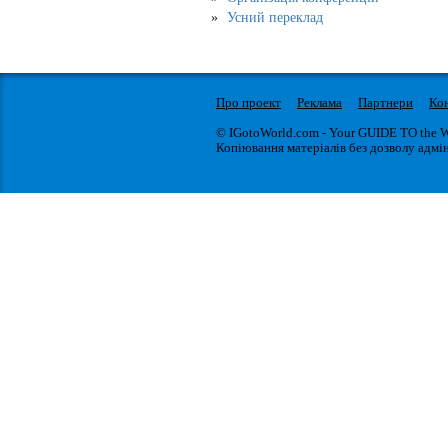
Усний переклад
Про проект
Реклама
Партнери
Ко
© IGotoWorld.com - Your GUIDE TO the 
Копіювання матеріалів без дозволу адмін