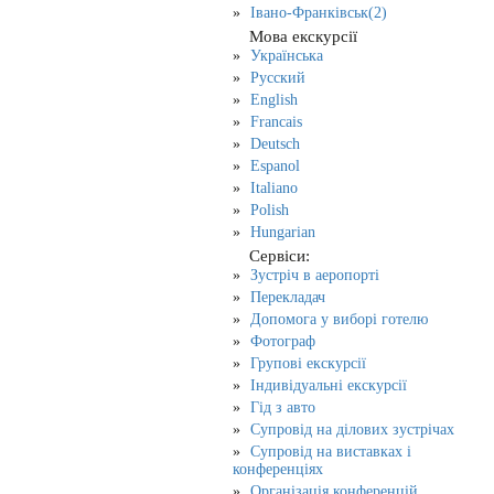
Івано-Франківськ(2)
Мова екскурсії
Українська
Русский
English
Francais
Deutsch
Espanol
Italiano
Polish
Hungarian
Сервіси:
Зустріч в аеропорті
Перекладач
Допомога у виборі готелю
Фотограф
Групові екскурсії
Індивідуальні екскурсії
Гід з авто
Супровід на ділових зустрічах
Супровід на виставках і
конференціях
Організація конференцій