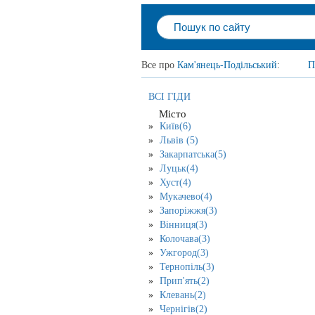
Все про
Кам'янець-Подільський
:
П
ВСІ ГІДИ
Місто
Київ(6)
Львів (5)
Закарпатська(5)
Луцьк(4)
Хуст(4)
Мукачево(4)
Запоріжжя(3)
Вінниця(3)
Колочава(3)
Ужгород(3)
Тернопіль(3)
Прип'ять(2)
Клевань(2)
Чернігів(2)