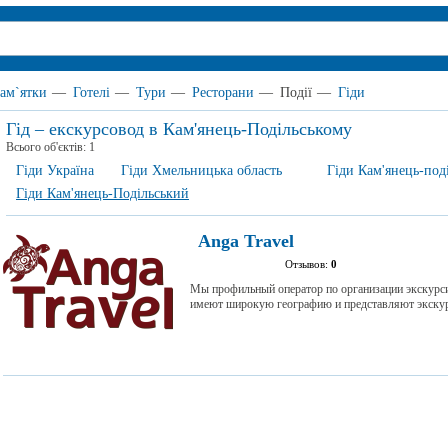
ам`ятки
—
Готелі
—
Тури
—
Ресторани
—
Події
—
Гіди
Гід – екскурсовод в Кам'янець-Подільському
Всього об'єктів:
1
Гіди Україна
Гіди Хмельницька область
Гіди Кам'янець-под
Гіди Кам'янець-Подільський
Anga Travel
Отзывов:
0
Мы профильный оператор по организации экскурс
имеют широкую географию и представляют экскур