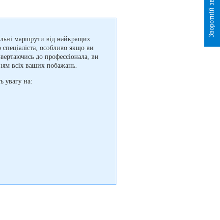
Зворотній зв`язок
нальні маршрути від найкращих
 спеціаліста, особливо якщо ви
вертаючись до профессіонала, ви
нням всіх ваших побажань.
ь увагу на: