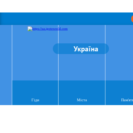
Україна
Гіди
Міста
Пам'ят