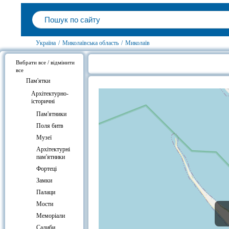
Україна
/
Миколаївська область
/
Миколаїв
Вибрати все / відмінити
все
Готелі біля Кінбурнська коса
Пам'ятки
Архітектурно-
історичні
Пам'ятники
Поля битв
Музеї
Архітектурні
пам'ятники
Фортеці
Замки
Палаци
Мости
Меморіали
Садиби