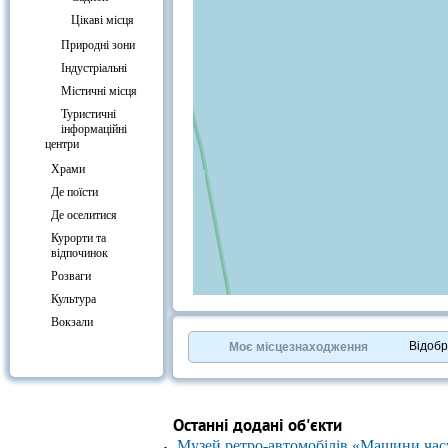
Цікаві місця
Природні зони
Індустріальні
Містичні місця
Туристичні
інформаційні
центри
Храми
Де поїсти
Де оселитися
Курорти та
відпочинок
Розваги
Культура
+
−
Вокзали
⇧
©
OpenStreetMap
contributors.
Відоб
Моє місцезнаходження
»
Останні додані об'єкти
Музей ретро-автомобілів «Машини час