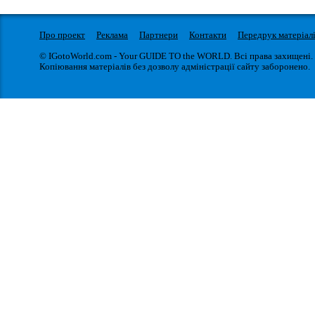
Про проект
Реклама
Партнери
Контакти
Передрук матеріал
© IGotoWorld.com - Your GUIDE TO the WORLD. Всі права захищені.
Копіювання матеріалів без дозволу адміністрації сайту заборонено.