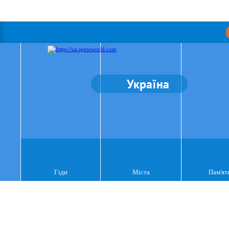
Україна
Гіди
Міста
Пам'ят