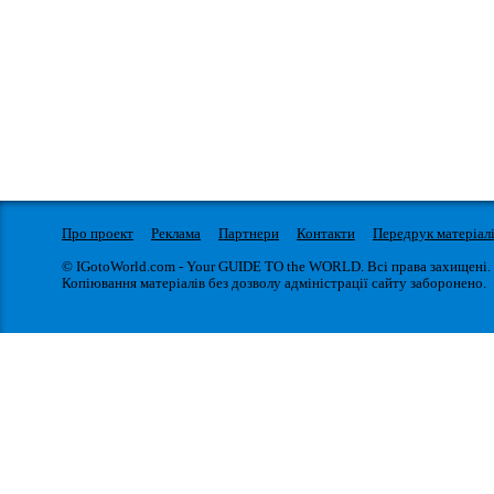
Про проект
Реклама
Партнери
Контакти
Передрук матеріал
© IGotoWorld.com - Your GUIDE TO the WORLD. Всі права захищені.
Копіювання матеріалів без дозволу адміністрації сайту заборонено.