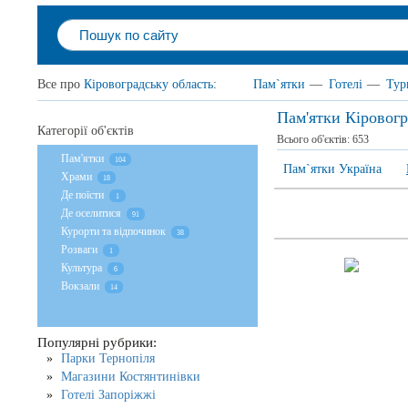
Все про
Кіровоградську область
:
Пам`ятки
—
Готелі
—
Тур
Пам'ятки Кіровогр
Категорії об'єктів
Всього об'єктів:
653
Пам'ятки
104
Пам`ятки Україна
Храми
18
Де поїсти
1
Де оселитися
91
Курорти та відпочинок
38
Розваги
1
Культура
6
Вокзали
14
Популярні рубрики:
Парки Тернопіля
Магазини Костянтинівки
Готелі Запоріжжі