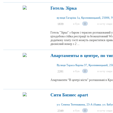
Готель Зірка
вулиця Гагаріна 1а, Кропивницький, 25006, У
я був
0
я хочу сюди
1839
Готель "Зірка" з баром і терасою розташований 
цілодобова стійка реєстрації та безкоштовний Wi
додаткову плату гості можуть скористатися пр
двомісний номер з 2 ...
Апартаменты в центре, по тип
Вулиця Тараса Карпы 37, Кропивницький, 250
я був
0
я хочу сюди
2281
Апартаменти “В центрі міста” розташовані в Кр
Сити Бизнес apart
я був
0
я хочу сюди
2349