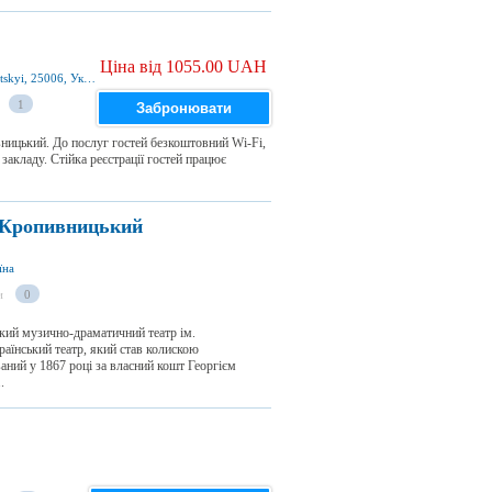
Ціна від 1055.00 UAH
YURIYA OLEFIRENKA STREET16, Kropyvnytskyi, 25006, Україна
1
Забронювати
ницький. До послуг гостей безкоштовний Wi-Fi,
 закладу. Стійка реєстрації гостей працює
 Кропивницький
їна
и
0
кий музично-драматичний театр ім.
аїнський театр, який став колискою
ваний у 1867 році за власний кошт Георгієм
.