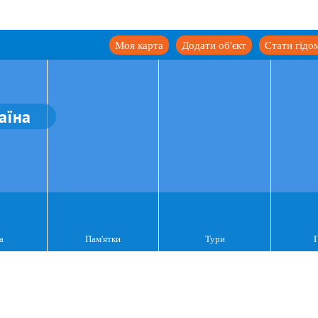
Моя карта
Додати об'єкт
Стати гідо
аїна
а
Пам'ятки
Тури