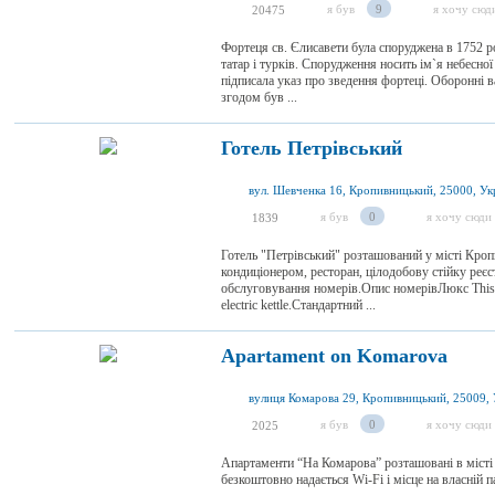
я був
9
я хочу сюд
20475
Фортеця св. Єлисавети була споруджена в 1752 р
татар і турків. Спорудження носить ім`я небесно
підписала указ про зведення фортеці. Оборонні 
згодом був ...
Готель Петрівський
вул. Шевченка 16, Кропивницький, 25000, Ук
я був
0
я хочу сюди
1839
Готель "Петрівський" розташований у місті Кро
кондиціонером, ресторан, цілодобову стійку реєст
обслуговування номерів.Опис номерівЛюкс This sui
electric kettle.Стандартний ...
Apartament on Komarova
вулиця Комарова 29, Кропивницький, 25009, 
я був
0
я хочу сюди
2025
Апартаменти “На Комарова” розташовані в місті
безкоштовно надається Wi-Fi і місце на власній 