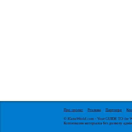
Про проект
Реклама
Партнери
Ко
© IGotoWorld.com - Your GUIDE TO the 
Копіювання матеріалів без дозволу адмін