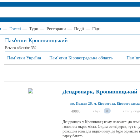
и
—
Готелі
—
Тури
—
Ресторани
—
Події
—
Гіди
Пам'ятки Кропивницький
Всього об'єктів:
352
Пам`ятки Україна
Пам`ятки Кіровоградська область
Пам`я
Дендропарк, Кропивницький
пр. Правди 28, м. Кіровоград, Кіровоградська
я був
8
я хочу сюд
49803
Дендропарк у Кропивницькому належить до пам'я
головних окрас міста. Окрім сотні дерев, тут є ч
розкішна зона для відпочинку, де буде однаково в
парку багато ...