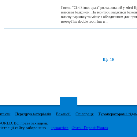
Готель “Сіті Бізнес apart” розташований у місті
власним балконом. На території надається безк
власну парковку та місце з обладнанням для пр
номерThis double room has a ...
Ще 10
нтакти
Передрук матеріалів
Вакансії
Співпраця
Туроператорам і гіда
WORLD. Всі права захищені.
істрації сайту заборонено.
iproaction
-
Фото - DepositPhotos