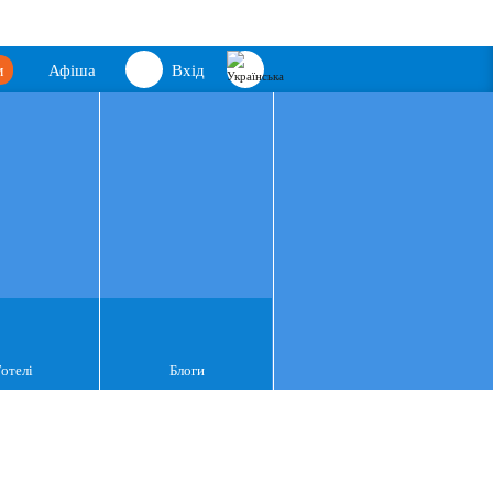
м
Афіша
Вхід
Готелі
Блоги