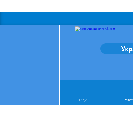
Укр
Гіди
Міст