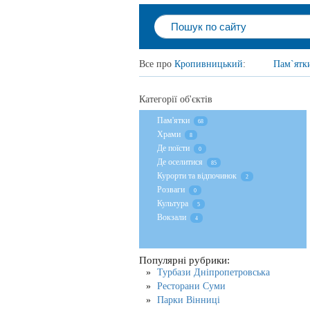
Все про
Кропивницький
:
Пам`ятк
Категорії об'єктів
Пам'ятки
68
Храми
8
Де поїсти
0
Де оселитися
85
Курорти та відпочинок
2
Розваги
0
Культура
5
Вокзали
4
Популярні рубрики:
Турбази Дніпропетровська
Ресторани Суми
Парки Вінниці