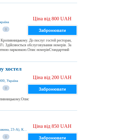
Ціна від 800 UAH
країна
0
Забронювати
у Кропивницькому. До послуг гостей ресторан,
-Fi. Здійснюється обслуговування номерів. За
иватною парковкою.Опис номерівСтандартний
у хостел
Ціна від 200 UAH
00, Україна
0
Забронювати
опивницькому.Опис
Ціна від 850 UAH
ул. Семена Тютюшкина, 23-А (бывш. ул. Бабушкина, 23-А), Кропивницький, 25000, Україна
0
Забронювати