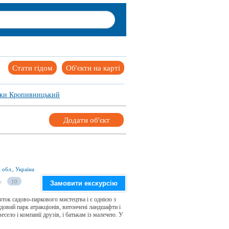
Стати гідом
Об'єкти на карті
тки Кропивницький
Додати об'єкт
 обл., Україна
и
10
Замовити екскурсію
ток садово-паркового мистецтва і є однією з
удовий парк атракціонів, витончені ландшафти і
есело і компанії друзів, і батькам із малечею. У