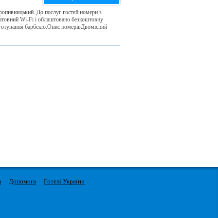
 Кропивницький. До послуг гостей номери з
оштовний Wi-Fi і облаштовано безкоштовну
иготування барбекю.Опис номерівДвомісний
м
Допомога
Готелі України