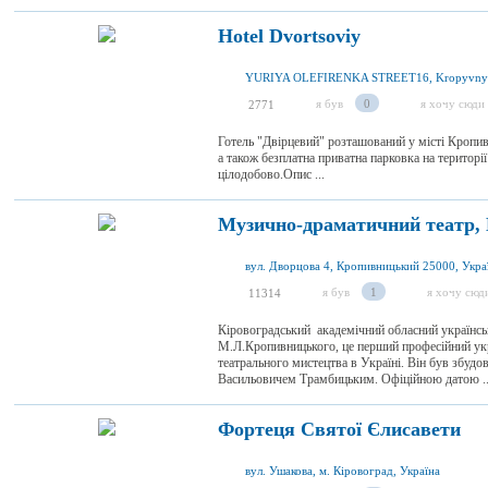
Hotel Dvortsoviy
я був
0
я хочу сюди
2771
Готель "Двірцевий" розташований у місті Кропив
а також безплатна приватна парковка на території
цілодобово.Опис ...
Музично-драматичний театр,
вул. Дворцова 4, Кропивницький 25000, Укра
я був
1
я хочу сюд
11314
Кіровоградський академічний обласний українсь
М.Л.Кропивницького, це перший професійний укр
театрального мистецтва в Україні. Він був збудо
Васильовичем Трамбицьким. Офіційною датою ..
Фортеця Святої Єлисавети
вул. Ушакова, м. Кіровоград, Україна