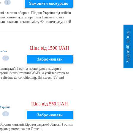
и
1
Замовити екскурсію
оці з метою оборони Півдня України від набігів
ї покровительки імператриці Єлисавети, яка
вали поклали початок місту Єлисаветграду, який
Зворотній зв`язок
Ціна від 1500 UAH
раїна
0
Забронювати
пивницький. Гостям пропонують номери з
рації, безкоштовний Wi-Fi на усій території та
te has air conditioning, flat-screen TV and
Ціна від 550 UAH
Україна
0
Забронювати
 Кропивницький Кіровоградської області. Гостям
парковці помешкання.Опис ...