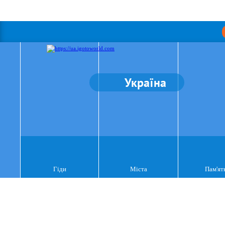
Україна
Гіди
Міста
Пам'ят