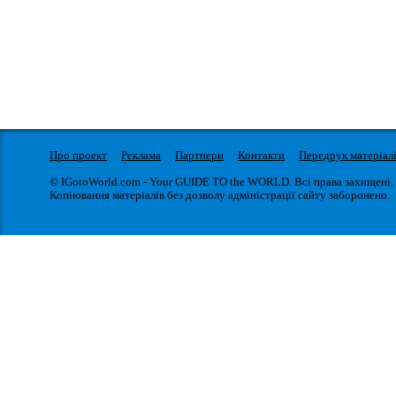
Про проект
Реклама
Партнери
Контакти
Передрук матеріал
© IGotoWorld.com - Your GUIDE TO the WORLD. Всі права захищені.
Копіювання матеріалів без дозволу адміністрації сайту заборонено.