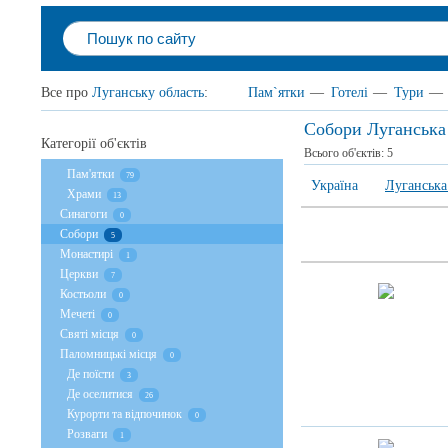
Все про
Луганську область
:
Пам`ятки
—
Готелі
—
Тури
—
Собори Луганська
Категорії об'єктів
Всього об'єктів:
5
Пам'ятки
79
Україна
Луганська
Храми
13
Cинагоги
0
Собори
5
Монастирі
1
Церкви
7
Костьоли
0
Мечеті
0
Святі місця
0
Паломницькі місця
0
Де поїсти
3
Де оселитися
26
Курорти та відпочинок
0
Розваги
1