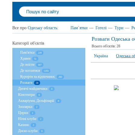
Все про
Одеську область
:
Пам`ятки
—
Готелі
—
Тури
—
Р
Розваги Одеська о
Категорії об'єктів
Всього об'єктів:
28
Пам'ятки
219
Україна
Одеська о
Храми
51
Де поїсти
507
Де оселитися
1193
Курорти та відпочинок
283
Розваги
28
Дитячі майданчики
0
Кінотеатри
0
Акваріуми, Дельфінарії
0
Зоопарки
2
Цирки
1
Нічні клуби
2
Казино
2
Диско-клуби
0