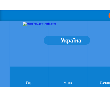
Україна
Гіди
Міста
Пам'ят