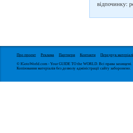
відпочинку: р
Про проект
Реклама
Партнери
Контакти
Передрук матеріал
© IGotoWorld.com - Your GUIDE TO the WORLD. Всі права захищені.
Копіювання матеріалів без дозволу адміністрації сайту заборонено.