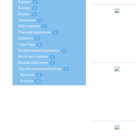
Караоке
0
Більярд
0
Боулінг
0
Атракціони
1
Квест кімнати
0
Пляжний відпочинок
11
Пейнтбол
0
Стрiп-бари
0
Екстремальний відпочинок
0
Футбольні стадіони
2
Водний відпочинок
3
Торгово-розважальні центри
4
Культура
23
Вокзали
26