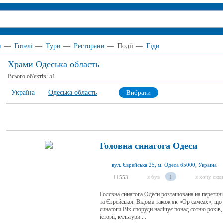
и
—
Готелі
—
Тури
—
Ресторани
—
Події
—
Гіди
Храми Одеська область
Всього об'єктів:
51
Україна
Одеська область
Вибрати
Головна синагога Одеси
вул. Єврейська 25, м. Одеса 65000, Україна
я був
1
я хочу сюд
11553
Головна синагога Одеси розташована на перетині
та Єврейської. Відома також як «Ор самеах», що 
синагоги Вік споруди налічує понад сотню років,
історії, культури ...