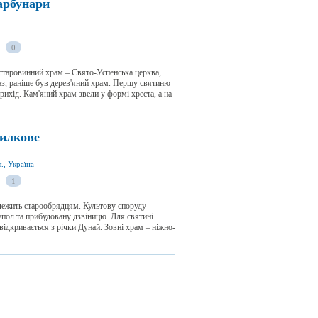
арбунари
0
і старовинний храм – Свято-Успенська церква,
араз, раніше був дерев'яний храм. Першу святиню
рихід. Кам'яний храм звели у формі хреста, а на
Вилкове
., Україна
1
лежить старообрядцям. Культову споруду
упол та прибудовану дзвіницю. Для святині
відкривається з річки Дунай. Зовні храм – ніжно-