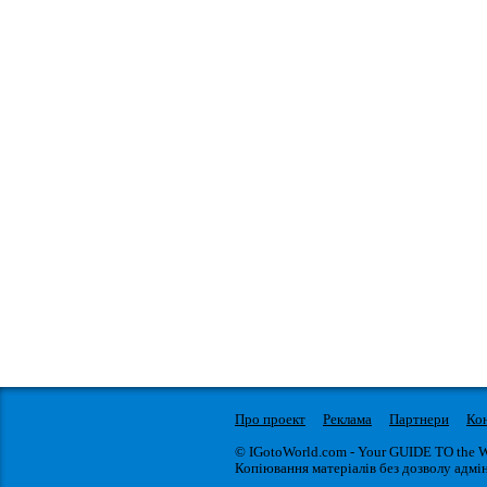
Про проект
Реклама
Партнери
Ко
© IGotoWorld.com - Your GUIDE TO the 
Копіювання матеріалів без дозволу адмін