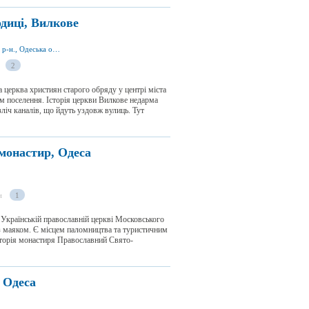
диці, Вилкове
вул. Нахімова 1, м. Вилкове 68355, Кілійський р-н., Одеська обл., Україна
2
 церква християн старого обряду у центрі міста
 поселення. Історія церкви Вилкове недарма
ліч каналів, що йдуть уздовж вулиць. Тут
монастир, Одеса
и
1
Українській православній церкві Московського
 із маяком. Є місцем паломництва та туристичним
Історія монастиря Православний Свято-
 Одеса