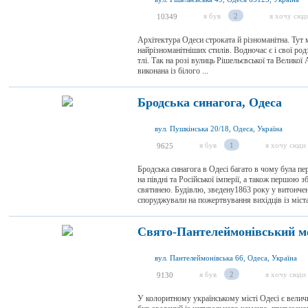
я був
2
я хочу сюд
10349
Архітектура Одеси строката й різноманітна. Тут 
найрізноманітніших стилів. Водночас є і свої ро
тлі. Так на розі вулиць Рішельєвської та Великої
виконана із білого ...
Бродська синагога, Одеса
вул. Пушкінська 20/18, Одеса, Україна
я був
1
я хочу сюди
9625
Бродська синагога в Одесі багато в чому була 
на півдні та Російської імперії, а також першо
святинею. Будівлю, зведену1863 року у витончен
споруджували на пожертвування вихідців із міста 
Свято-Пантелеймонівський м
вул. Пантелеймонівська 66, Одеса, Україна
я був
2
я хочу сюди
9130
У колоритному українському місті Одесі є вели