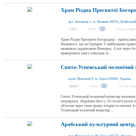
Храм Різдва Пресвятої Богоро
я був
2
я хочу сюди
7372
Храм Різдва Пресвятої Богородиці – православна
Вилкового, що на Одещині. Є найбільшим храмом
називають українською Венецією. А все через без
привертають увагу унікальні за ...
Свято-Успенський чоловічий 
пров. Маячний 6, м. Одеса 65000, Україна
я був
3
я хочу сюд
30547
Свято-Успенський чоловічий монастир належить 
патріархату, збудовано його у 19 столітті разом
об'єктом через свою цікаву історію та святині. 
Успенський чоловічий монастир ...
Арабський культурний центр,
вул. Рішельєвська 49, Одеса 65125, Україна