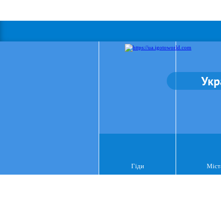
Укр
Гіди
Міст