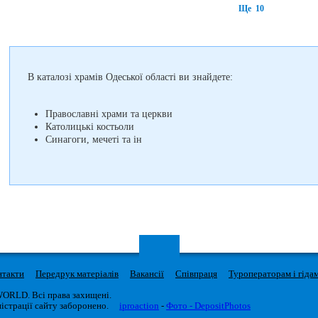
Ще 10
В каталозі храмів Одеської області ви знайдете:
Православні храми та церкви
Католицькі костьоли
Синагоги, мечеті та ін
нтакти
Передрук матеріалів
Вакансії
Співпраця
Туроператорам і гіда
WORLD. Всі права захищені.
істрації сайту заборонено.
iproaction
-
Фото - DepositPhotos