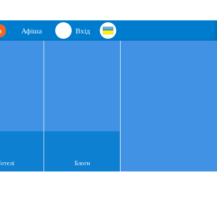
м
Афіша
Вхід
Готелі
Блоги