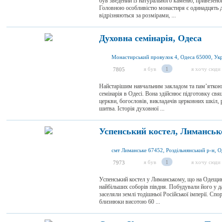
був зведений із натурального каменю, привезеног
Головною особливістю монастиря є одинадцять д
відрізняються за розмірами, ...
Духовна семінарія, Одеса
Монастирський провулок 4, Одеса 65000, Укр
я був
1
я хочу сюди
7805
Найстарішим навчальним закладом та пам’яткою а
семінарія в Одесі. Вона здійснює підготовку св
церкви, богословів, викладачів церковних шкіл, 
шитва. Історія духовної ...
Успенський костел, Лиманськ
я був
1
я хочу сюди
7973
Успенський костел у Лиманському, що на Одещині
найбільших соборів півдня. Побудували його у д
заселяли землі тодішньої Російської імперії. Спо
близнюки висотою 60 ...