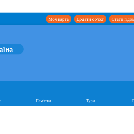
Моя карта
Додати об'єкт
Стати гідо
аїна
а
Пам'ятки
Тури