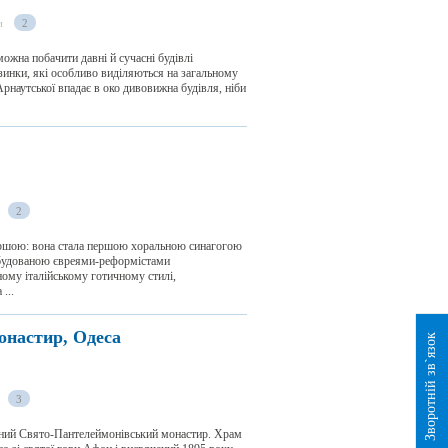
и
2
можна побачити давні й сучасні будівлі
дзинки, які особливо виділяються на загальному
 Арнаутської впадає в око дивовижна будівля, ніби
2
першою: вона стала першою хоральною синагогою
ю збудованою євреями-реформістами
ому італійському готичному стилі,
...
онастир, Одеса
Зворотній зв`язок
3
чний Свято-Пантелеймонівський монастир. Храм