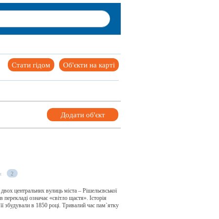
Стати гідом
Об'єкти на карті
Додати об'єкт
и
2
 двох центральних вулиць міста – Рішельєвської
в перекладі означає «світло щастя». Історія
 її збудували в 1850 році. Тривалий час пам`ятку