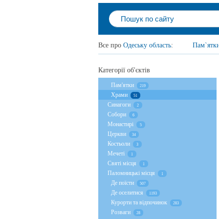
Все про
Одеську область
:
Пам`ятк
Категорії об'єктів
Пам'ятки
219
Храми
51
Cинагоги
2
Собори
6
Монастирі
5
Церкви
34
Костьоли
3
Мечеті
1
Святі місця
1
Паломницькі місця
1
Де поїсти
507
Де оселитися
1193
Курорти та відпочинок
283
Розваги
28