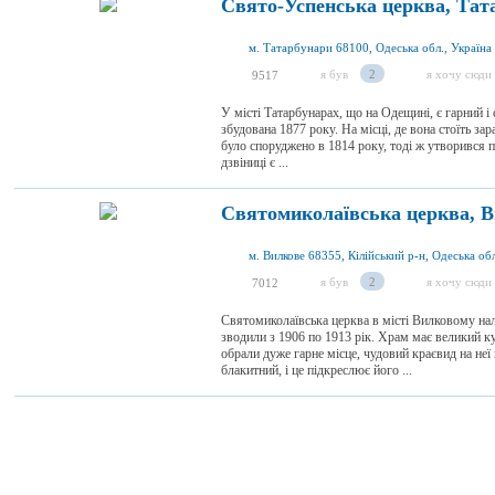
Свято-Успенська церква, Тат
м. Татарбунари 68100, Одеська обл., Україна
я був
2
я хочу сюди
9517
У місті Татарбунарах, що на Одещині, є гарний 
збудована 1877 року. На місці, де вона стоїть з
було споруджено в 1814 року, тоді ж утворився п
дзвіниці є ...
Святомиколаївська церква, 
м. Вилкове 68355, Кілійський р-н, Одеська обл
я був
2
я хочу сюди
7012
Святомиколаївська церква в місті Вилковому на
зводили з 1906 по 1913 рік. Храм має великий к
обрали дуже гарне місце, чудовий краєвид на неї 
блакитний, і це підкреслює його ...