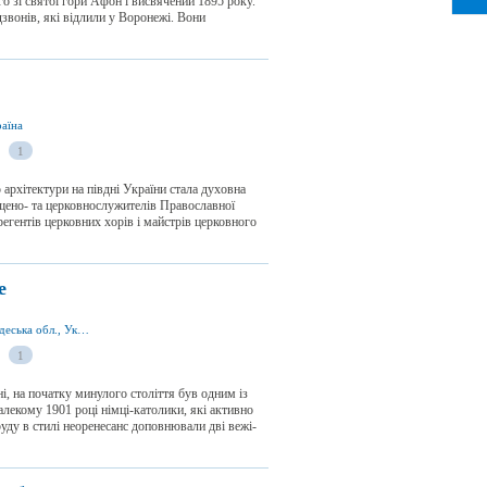
о зі святої гори Афон і висвячений 1895 року.
звонів, які відлили у Воронежі. Вони
аїна
1
рхітектури на півдні України стала духовна
ящено- та церковнослужителів Православної
регентів церковних хорів і майстрів церковного
е
смт Лиманське 67452, Роздільнянський р-н, Одеська обл., Україна
1
, на початку минулого століття був одним із
алекому 1901 році німці-католики, які активно
руду в стилі неоренесанс доповнювали дві вежі-