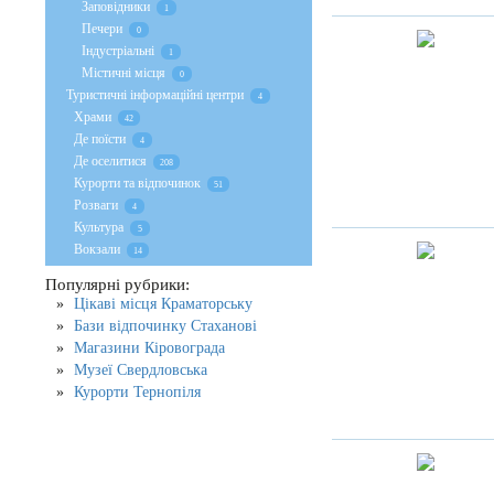
Заповідники
1
Печери
0
Індустріальні
1
Містичні місця
0
Туристичні інформаційні центри
4
Храми
42
Де поїсти
4
Де оселитися
208
Курорти та відпочинок
51
Розваги
4
Культура
5
Вокзали
14
Популярні рубрики:
Цікаві місця Краматорську
Бази відпочинку Стаханові
Магазини Кіровограда
Музеї Свердловська
Курорти Тернопіля