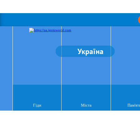
Україна
Гіди
Міста
Пам'ят