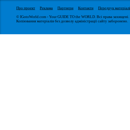
Про проект
Реклама
Партнери
Контакти
Передрук матеріал
© IGotoWorld.com - Your GUIDE TO the WORLD. Всі права захищені.
Копіювання матеріалів без дозволу адміністрації сайту заборонено.