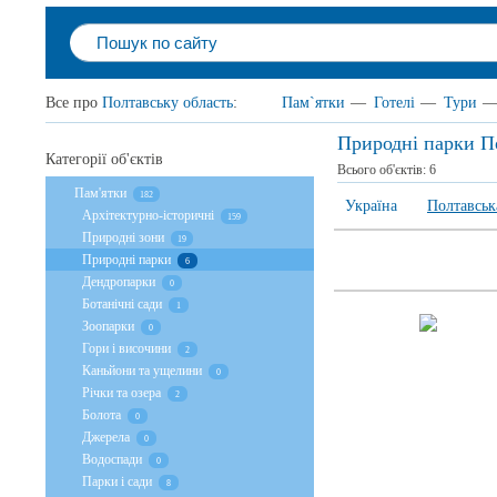
Все про
Полтавську область
:
Пам`ятки
—
Готелі
—
Тури
Природні парки П
Категорії об'єктів
Всього об'єктів:
6
Пам'ятки
182
Україна
Полтавськ
Архітектурно-історичні
159
Природні зони
19
Природні парки
6
Дендропарки
0
Ботанічні сади
1
Зоопарки
0
Гори і височини
2
Каньйони та ущелини
0
Річки та озера
2
Болота
0
Джерела
0
Водоспади
0
Парки і сади
8