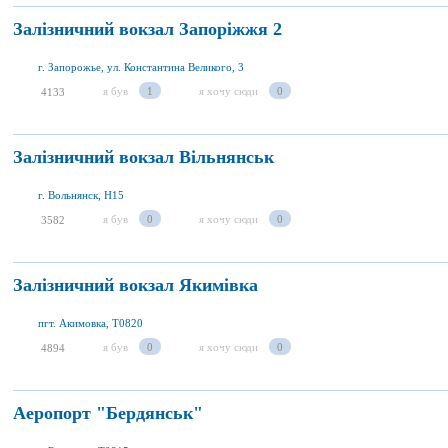
Залізничний вокзал Запоріжжя 2
г. Запорожье, ул. Константина Великого, 3
я був
1
я хочу сюди
0
4133
Залізничний вокзал Вільнянськ
г. Вольнянск, H15
я був
0
я хочу сюди
0
3582
Залізничний вокзал Якимівка
пгт. Акимовка, T0820
я був
0
я хочу сюди
0
4894
Аеропорт "Бердянськ"