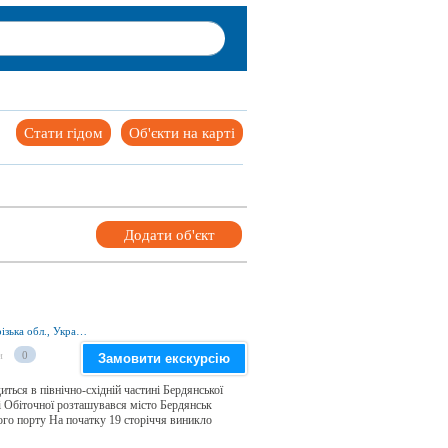
Стати гідом
Об'єкти на карті
Додати об'єкт
вул. Горького 13/7, м. Бердянськ 71112, Запорізька обл., Україна
и
0
Замовити екскурсію
ться в північно-східній частині Бердянської
ї і Обіточної розташувався місто Бердянськ
кого порту На початку 19 сторіччя виникло