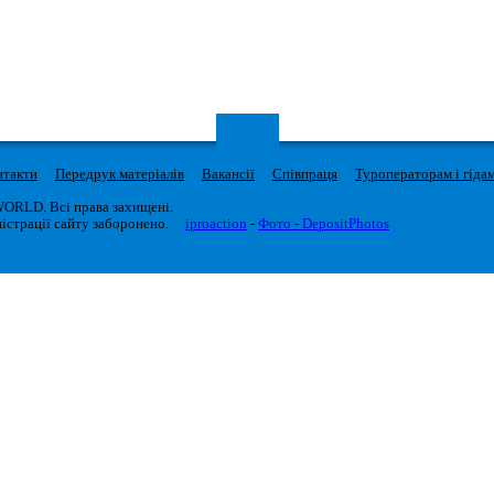
нтакти
Передрук матеріалів
Вакансії
Співпраця
Туроператорам і гіда
WORLD. Всі права захищені.
істрації сайту заборонено.
iproaction
-
Фото - DepositPhotos