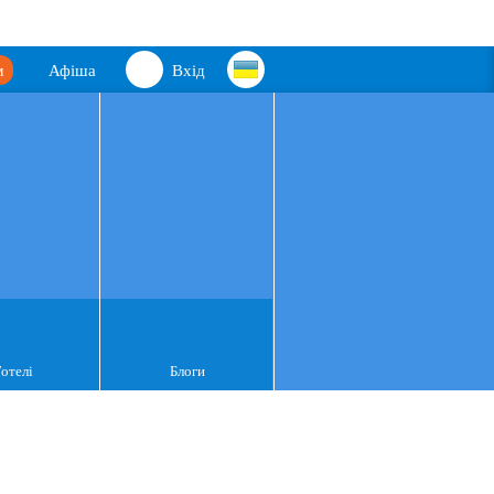
м
Афіша
Вхід
Готелі
Блоги