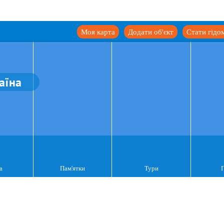
Моя карта
Додати об'єкт
Стати гідо
аїна
а
Пам'ятки
Тури