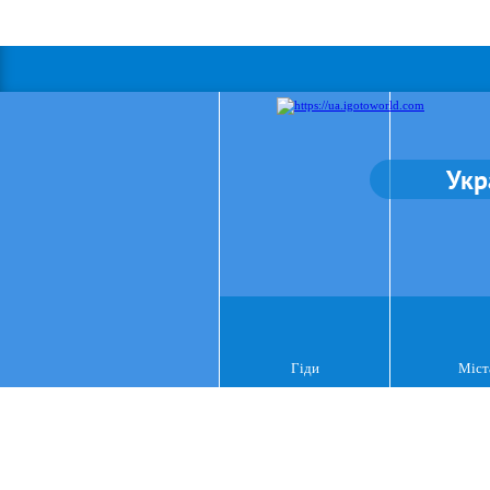
Укр
Гіди
Міст