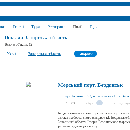
тки
—
Готелі
—
Тури
—
Ресторани
—
Події
—
Гіди
Вокзали Запорізька область
Всього об'єктів:
12
Україна
Запорізька область
Вибрати
Морський порт, Бердянськ
я був
3
я хочу сюд
13303
Бердянський морський торговельний порт знаходи
затоки, на березі якого між двох кіс Бердянсько
Запорізької області. Історія Бердянського морсь
рішення будівництва порту ...