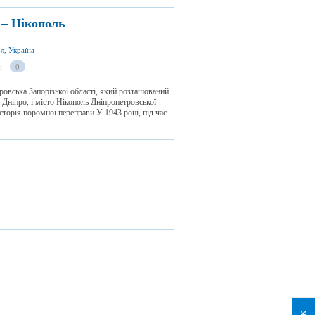
 – Нікополь
л, Україна
и
0
овська Запорізької області, який розташований
 Дніпро, і місто Нікополь Дніпропетровської
сторія поромної переправи У 1943 році, під час