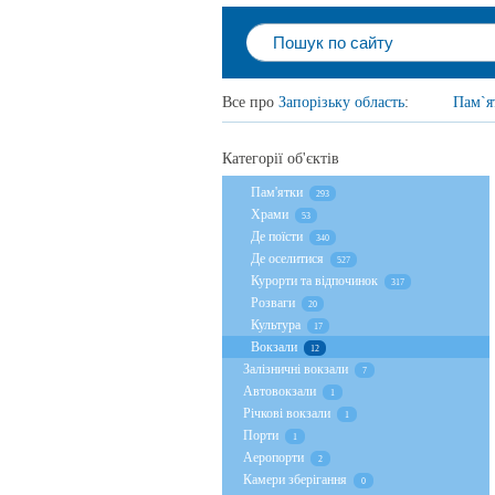
Все про
Запорізьку область
:
Пам`я
Категорії об'єктів
Пам'ятки
293
Храми
53
Де поїсти
340
Де оселитися
527
Курорти та відпочинок
317
Розваги
20
Культура
17
Вокзали
12
Залізничні вокзали
7
Автовокзали
1
Річкові вокзали
1
Порти
1
Аеропорти
2
Камери зберігання
0