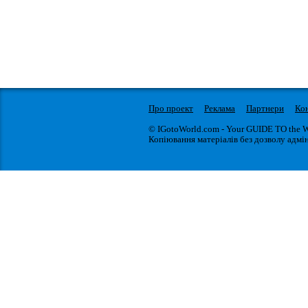
Про проект
Реклама
Партнери
Ко
© IGotoWorld.com - Your GUIDE TO the 
Копіювання матеріалів без дозволу адмін