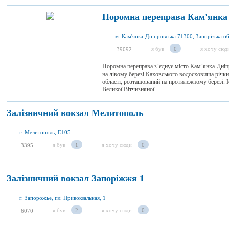
Поромна переправа Кам'янка
м. Кам'янка-Дніпровська 71300, Запорізька об
я був
0
я хочу сюд
39092
Поромна переправа з`єднує місто Кам`янка-Дніпр
на лівому березі Каховського водосховища річки
області, розташований на протилежному березі. І
Великої Вітчизняної ...
Залізничний вокзал Мелитополь
г. Мелитополь, E105
я був
1
я хочу сюди
0
3395
Залізничний вокзал Запоріжжя 1
г. Запорожье, пл. Привокзальная, 1
я був
2
я хочу сюди
0
6070