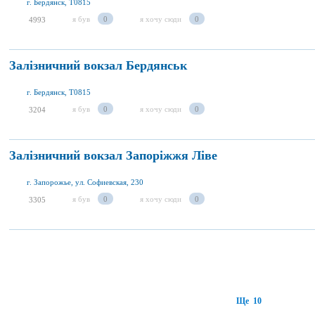
г. Бердянск, T0815
я був
0
я хочу сюди
0
4993
Залізничний вокзал Бердянськ
г. Бердянск, T0815
я був
0
я хочу сюди
0
3204
Залізничний вокзал Запоріжжя Ліве
г. Запорожье, ул. Софиевская, 230
я був
0
я хочу сюди
0
3305
Ще 10