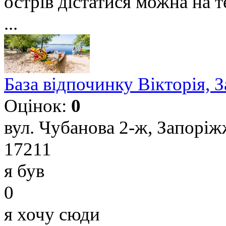
острів дістатися можна на т
...
База відпочинку Вікторія, 
Оцінок:
0
вул. Чубанова 2-ж, Запоріж
17211
я був
0
я хочу сюди