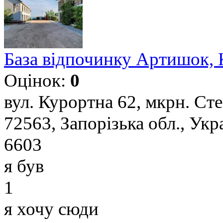
База відпочинку Артишок, 
Оцінок:
0
вул. Курортна 62, мкрн. Сте
72563, Запорізька обл., Укр
6603
я був
1
я хочу сюди