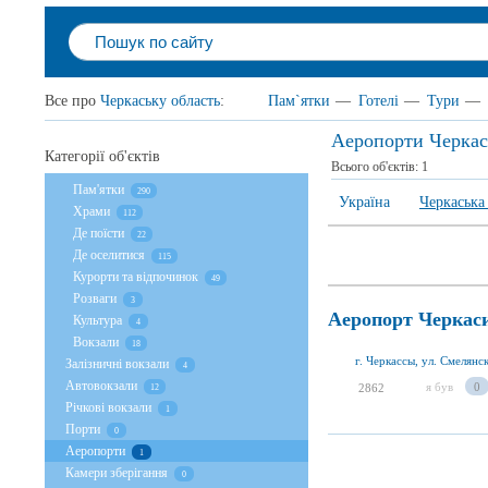
Все про
Черкаську область
:
Пам`ятки
—
Готелі
—
Тури
—
Аеропорти Черкас
Категорії об'єктів
Всього об'єктів:
1
Пам'ятки
290
Україна
Черкаська
Храми
112
Де поїсти
22
Де оселитися
115
Курорти та відпочинок
49
Розваги
3
Аеропорт Черкас
Культура
4
Вокзали
18
г. Черкассы, ул. Смелянс
Залізничні вокзали
4
Автовокзали
я був
0
2862
12
Річкові вокзали
1
Порти
0
Аеропорти
1
Камери зберігання
0