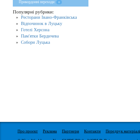
Прикордонні переходи
0
Популярні рубрики:
Ресторани Івано-Франківська
Відпочинок в Луцьку
Готелі Херсона
Пам'ятки Бердичева
Собори Луцька
Про проект
Реклама
Партнери
Контакти
Передрук матеріал