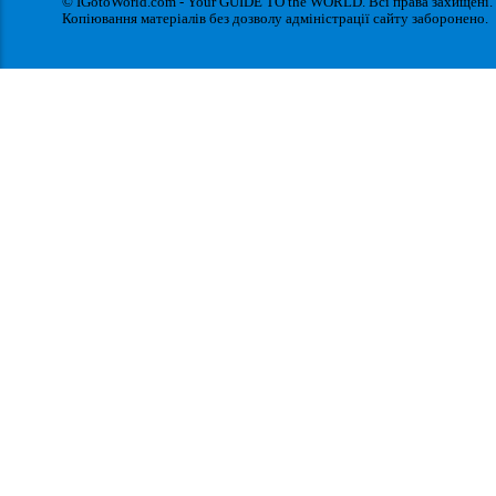
© IGotoWorld.com - Your GUIDE TO the WORLD. Всі права захищені.
Копіювання матеріалів без дозволу адміністрації сайту заборонено.