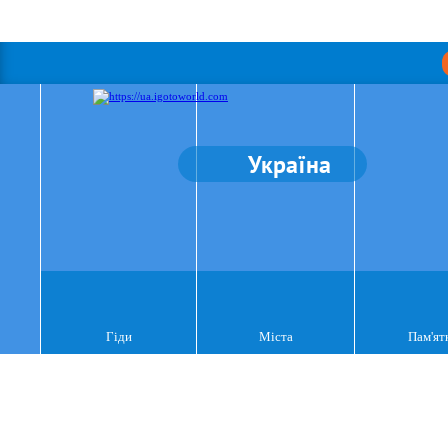
Україна
Гіди
Міста
Пам'ят