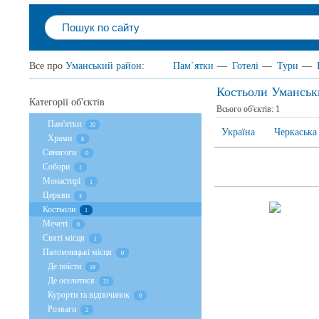
Все про
Уманський район
:
Пам`ятки
—
Готелі
—
Тури
—
Костьоли Уманськ
Категорії об'єктів
Всього об'єктів:
1
Пам'ятки
20
Україна
Черкаська
Храми
8
Cинагоги
0
Собори
1
Монастирі
1
Церкви
4
Костьоли
1
Мечеті
0
Святі місця
1
Паломницькі місця
0
Де поїсти
18
Де оселитися
21
Курорти та відпочинок
0
Розваги
2