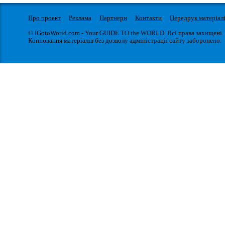
Про проект
Реклама
Партнери
Контакти
Передрук матеріал
© IGotoWorld.com - Your GUIDE TO the WORLD. Всі права захищені.
Копіювання матеріалів без дозволу адміністрації сайту заборонено.