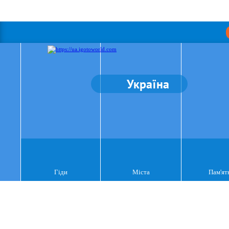
Україна
Гіди
Міста
Пам'ят