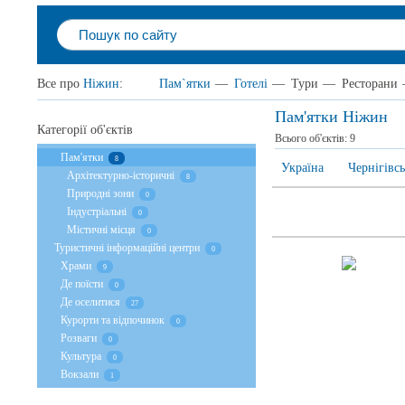
Все про
Ніжин
:
Пам`ятки
—
Готелі
—
Тури
—
Ресторани
Пам'ятки Ніжин
Категорії об'єктів
Всього об'єктів:
9
Пам'ятки
8
Україна
Чернігівсь
Архітектурно-історичні
8
Природні зони
0
Індустріальні
0
Містичні місця
0
Туристичні інформаційні центри
0
Храми
9
Де поїсти
0
Де оселитися
27
Курорти та відпочинок
0
Розваги
0
Культура
0
Вокзали
1