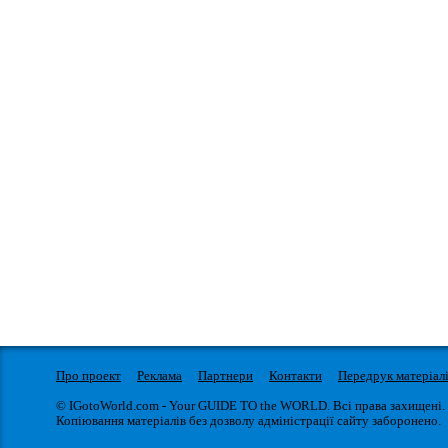
Про проект
Реклама
Партнери
Контакти
Передрук матеріал
© IGotoWorld.com - Your GUIDE TO the WORLD. Всі права захищені.
Копіювання матеріалів без дозволу адміністрації сайту заборонено.