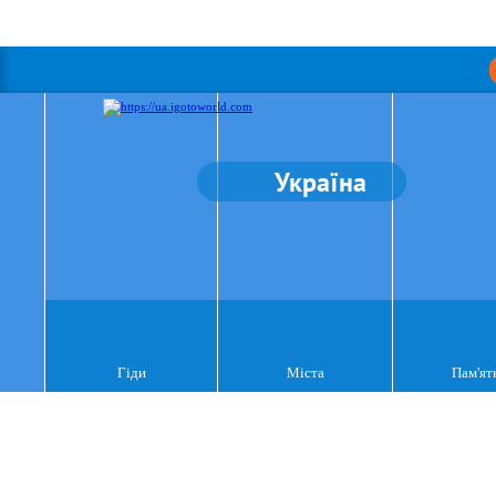
Україна
Гіди
Міста
Пам'ят