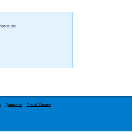
формацію:
м
Допомога
Готелі України