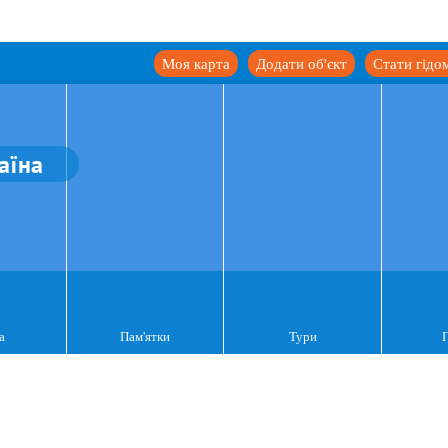
Моя карта
Додати об'єкт
Стати гідо
аїна
а
Пам'ятки
Тури