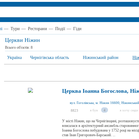
лі
—
Тури
—
Ресторани
—
Події
—
Гіди
Церкви Ніжин
Всього об'єктів:
8
Україна
Чернігівська область
Ніжинський район
Ні
Церква Іоанна Богослова, Ні
я був
4
я хочу сюди
8823
У місті Ніжин, що на Чернігівщині, розташовуєть
вписалася в архітектурний ансамбль старовинног
Іоанна Богослова побудована у 1752 році на місц
став Іван Григорович-Барський. ...