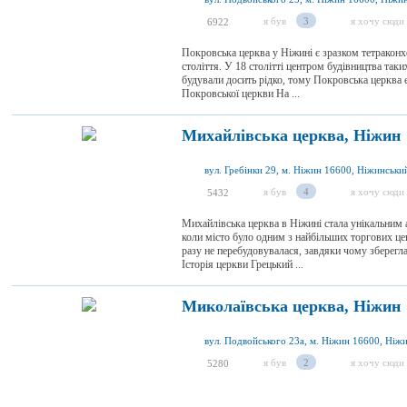
я був
3
я хочу сюди
6922
Покровська церква у Ніжині є зразком тетраконх
століття. У 18 столітті центром будівництва так
будували досить рідко, тому Покровська церква є
Покровської церкви На ...
Михайлівська церква, Ніжин
я був
4
я хочу сюди
5432
Михайлівська церква в Ніжині стала унікальним 
коли місто було одним з найбільших торгових цен
разу не перебудовувалася, завдяки чому зберегла
Історія церкви Грецький ...
Миколаївська церква, Ніжин
я був
2
я хочу сюди
5280