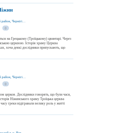
Ніжин
вул. Московська, м. Ніжин 16600, Ніжинський район, Чернігівська область, Україна
0
ься на Грецькому (Троїцькому) цвинтарі. Через
нською церквою. Історія храму Церква
ках, хоча деякі дослідники припускають, що
вул. Гребінки 35, м. Ніжин 16600, Ніжинський район, Чернігівська область, Україна
0
том церков. Дослідники говорять, що були часи,
Історія Ніжинського храму Троїцька церква
часу греки відігравали велику роль у житті
вул. Подвойського 23, м. Ніжин 16600, Ніжинський р-н, Чернігівська обл., Україна