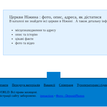
Церкви Ніжина : фото, опис, адреса, як дістатися
В каталозі ви знайдете всі церкви в Ніжині . А також детальну ін
місцезнаходження та адресу
опис та історію
цікаві факти
фото та відео
нтакти
Передрук матеріалів
Вакансії
Співпраця
Туроператорам і гіда
WORLD. Всі права захищені.
істрації сайту заборонено.
iproaction
-
Фото - DepositPhotos