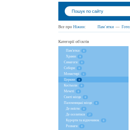
Все про
Ніжин
:
Пам`ятки
—
Готе
Категорії об'єктів
Пам'ятки
8
Храми
9
Cинагоги
0
Собори
0
Монастирі
1
Церкви
8
Костьоли
0
Мечеті
0
Святі місця
0
Паломницькі місця
0
Де поїсти
0
Де оселитися
27
Курорти та відпочинок
0
Розваги
0