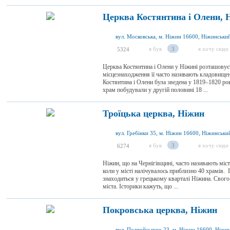
Церква Костянтина і Олени, 
я був
3
я хочу сюди
5324
Церква Костянтина і Олени у Ніжині розташовуєт
місцезнаходження її часто називають кладовище
Костянтина і Олени була зведена у 1819–1820 ро
храм побудували у другій половині 18 ...
Троїцька церква, Ніжин
я був
3
я хочу сюди
6274
Ніжин, що на Чернігівщині, часто називають міс
коли у місті налічувалось приблизно 40 храмів. 
знаходиться у грецькому кварталі Ніжина. Свого 
міста. Історики кажуть, що ...
Покровська церква, Ніжин