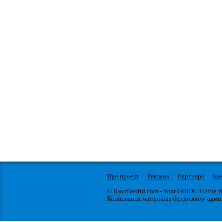
Про проект
Реклама
Партнери
Ко
© IGotoWorld.com - Your GUIDE TO the 
Копіювання матеріалів без дозволу адмін