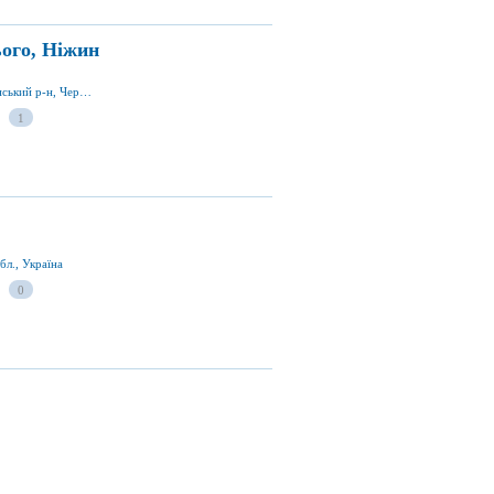
ого, Ніжин
вул. Подвойського 20, м. Ніжин 16600, Ніжинський р-н, Чернігівська обл., Україна
1
бл., Україна
0