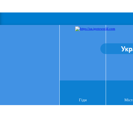
Укр
Гіди
Міст