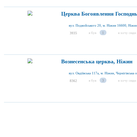
Церква Богоявлення Господнь
я був
1
я хочу сюди
3935
Вознесенська церква, Ніжин
вул. Овдіївська 117а, м. Ніжин, Чернігівська о
я був
3
я хочу сюди
8362