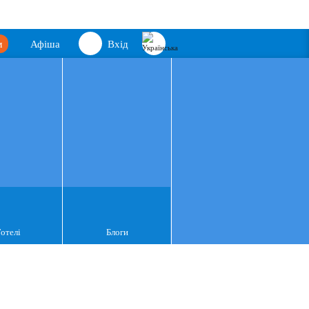
м
Афіша
Вхід
Готелі
Блоги