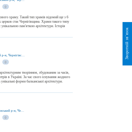
0
ового храму. Такий тип храмів відомий ще з 6
их церков стає Чернігівщина. Храми такого типу
 унікальною пам'яткою архітектури. Історія
Зворотній зв`язок
вул. Гребінки 29, м. Ніжин 16600, Ніжинський р-н, Чернігівська обл., Україна
0
архітектурним творінням, збудованим за часів,
трів в Україні. За час свого існування жодного
 унікальні форми балканської архітектури.
вул. Подвойського 23а, м. Ніжин 16600, Ніжинський р-н, Чернігівська обл., Україна
0