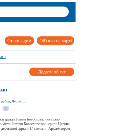
Стати гідом
Об'єкти на карті
жин
Додати об'єкт
жин
вул. Гоголівська, м. Ніжин 16600, Ніжинський район, Чернігівська область, Україна
0
ся церква Іоанна Богослова, яка вдало
о міста. Історія Богословської церкви Церква
і дерев'яної церкви 17 століття. Архітектором