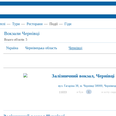
телі
—
Тури
—
Ресторани
—
Події
—
Гіди
Вокзали Чернівці
Всього об'єктів:
5
Україна
Чернівецька область
Чернівці
Залізничний вокзал, Чернівці
вул. Гагаріна 38, м. Чернівці 58000, Чернівец
я був
6
я хочу сюд
11033