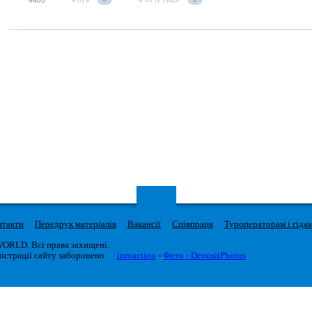
4406
нтакти
Передрук матеріалів
Вакансії
Співпраця
Туроператорам і гіда
WORLD. Всі права захищені.
істрації сайту заборонено.
iproaction
-
Фото - DepositPhotos