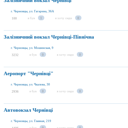
Залізничний вокзал Чернівці
г. Черновцы, ул. Гагарина, 36А
я був
1
я хочу сюди
0
100
Залізничний вокзал Чернівці-Північна
г. Черновцы, ул. Мошинская, 9
я був
0
я хочу сюди
0
3232
Аеропорт "Чернівці"
г. Черновцы, ул. Чкалова, 30
я був
0
я хочу сюди
0
2936
Автовокзал Чернівці
г. Черновцы, ул. Главная, 219
я був
0
я хочу сюди
0