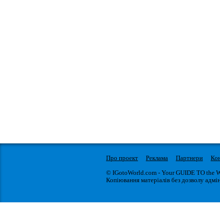
Про проект
Реклама
Партнери
Ко
© IGotoWorld.com - Your GUIDE TO the 
Копіювання матеріалів без дозволу адмін