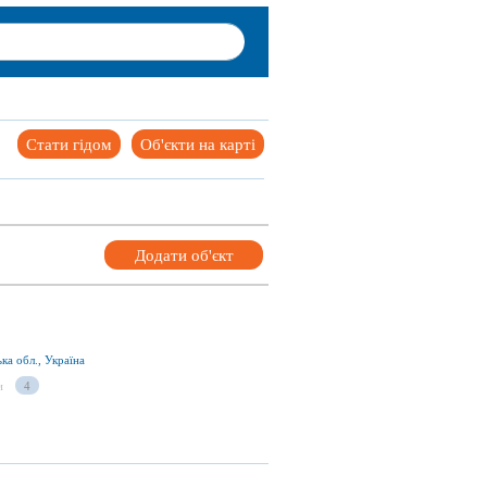
Стати гідом
Об'єкти на карті
Додати об'єкт
ька обл., Україна
и
4