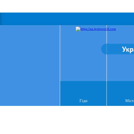
Укр
Гіди
Міст