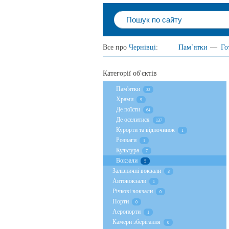
Все про
Чернівці
:
Пам`ятки
—
Го
Категорії об'єктів
Пам'ятки
32
Храми
9
Де поїсти
64
Де оселитися
137
Курорти та відпочинок
1
Розваги
1
Культура
7
Вокзали
5
Залізничні вокзали
3
Автовокзали
1
Річкові вокзали
0
Порти
0
Аеропорти
1
Камери зберігання
0