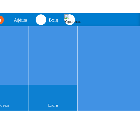
м
Афіша
Вхід
Готелі
Блоги