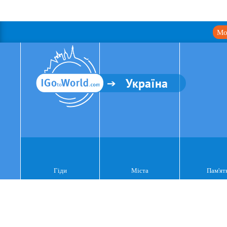
Мо
Україна
Гіди
Міста
Пам'ят