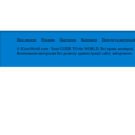
Про проект
Реклама
Партнери
Контакти
Передрук матеріал
© IGotoWorld.com - Your GUIDE TO the WORLD. Всі права захищені.
Копіювання матеріалів без дозволу адміністрації сайту заборонено.