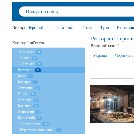
Все про
Чернівці
:
Пам`ятки
—
Готелі
—
Тури
—
Рестора
Ресторани Чернів
Категорії об'єктів
Всього об'єктів:
40
Пам'ятки
32
Україна
Чернівець
Храми
9
Де поїсти
64
Ресторани
40
Кафе
11
Кав'ярні
1
Закусочні
4
Піцерії
10
Арт кафе
0
Кальянні
0
Суші-бари
1
Бари і паби
7
Де оселитися
137
Курорти та відпочинок
1