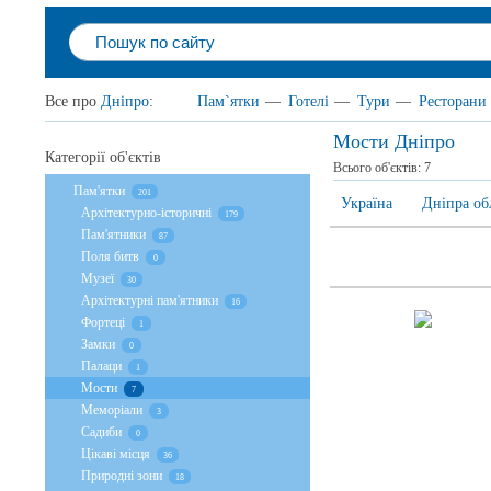
Все про
Дніпро
:
Пам`ятки
—
Готелі
—
Тури
—
Ресторани
Мости Дніпро
Категорії об'єктів
Всього об'єктів:
7
Пам'ятки
201
Україна
Дніпра об
Архітектурно-історичні
179
Пам'ятники
87
Поля битв
0
Музеї
30
Архітектурні пам'ятники
16
Фортеці
1
Замки
0
Палаци
1
Мости
7
Меморіали
3
Садиби
0
Цікаві місця
36
Природні зони
18