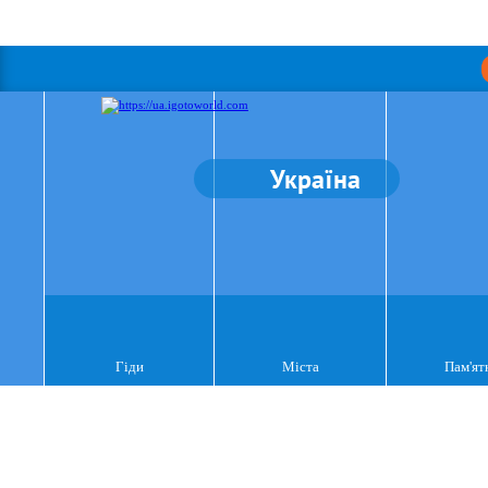
Україна
Гіди
Міста
Пам'ят