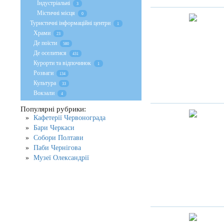
Індустріальні
3
Містичні місця
0
Туристичні інформаційні центри
1
Храми
23
Де поїсти
580
Де оселитися
431
Курорти та відпочинок
1
Розваги
134
Культура
33
Вокзали
4
Популярні рубрики:
Кафетерії Червонограда
Бари Черкаси
Собори Полтави
Паби Чернігова
Музеї Олександрії