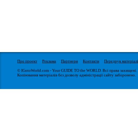
Про проект
Реклама
Партнери
Контакти
Передрук матеріал
© IGotoWorld.com - Your GUIDE TO the WORLD. Всі права захищені.
Копіювання матеріалів без дозволу адміністрації сайту заборонено.