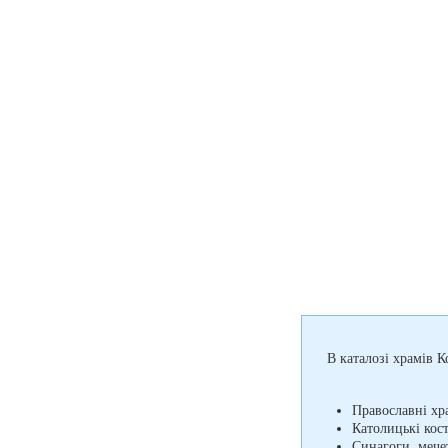
В каталозі храмів К
Православні хр
Католицькі кос
Синагоги, мечет