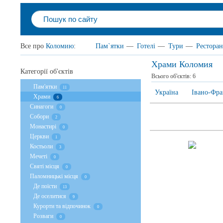
Все про
Коломию
:
Пам`ятки
—
Готелі
—
Тури
—
Рестора
Храми Коломия
Категорії об'єктів
Всього об'єктів:
6
Пам'ятки
11
Україна
Івано-Фра
Храми
6
Cинагоги
0
Собори
2
Монастирі
0
Церкви
1
Костьоли
3
Мечеті
0
Святі місця
0
Паломницькі місця
0
Де поїсти
13
Де оселитися
9
Курорти та відпочинок
0
Розваги
0