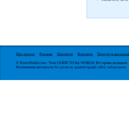
Про проект
Реклама
Партнери
Контакти
Передрук матеріал
© IGotoWorld.com - Your GUIDE TO the WORLD. Всі права захищені.
Копіювання матеріалів без дозволу адміністрації сайту заборонено.