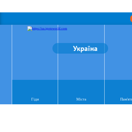
Україна
Гіди
Міста
Пам'ят