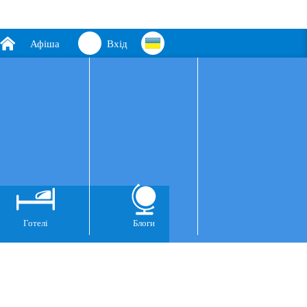
Афіша
Вхід
Готелі
Блоги