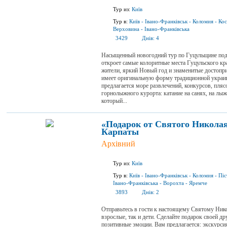
Тур из:
Київ
Тур в:
Київ
-
Івано-Франківськ
-
Коломия
-
Кос
Верховина
-
Івано-Франківська
3429
Днів:
4
Насыщенный новогодний тур по Гуцульщине под
откроет самые колоритные места Гуцульского к
жители, яркий Новый год и знаменитые достопр
имеет оригинальную форму традиционной украи
предлагается море развлечений, конкурсов, пля
горнолыжного курорта: катание на санях, на лыж
который...
«Подарок от Святого Никола
Карпаты
Архівний
Тур из:
Київ
Тур в:
Київ
-
Івано-Франківськ
-
Коломия
-
Піс
Івано-Франківська
-
Ворохта
-
Яремче
3893
Днів:
2
Отправьтесь в гости к настоящему Святому Ник
взрослые, так и дети. Сделайте подарок своей д
позитивные эмоции. Вам предлагается: экскурс