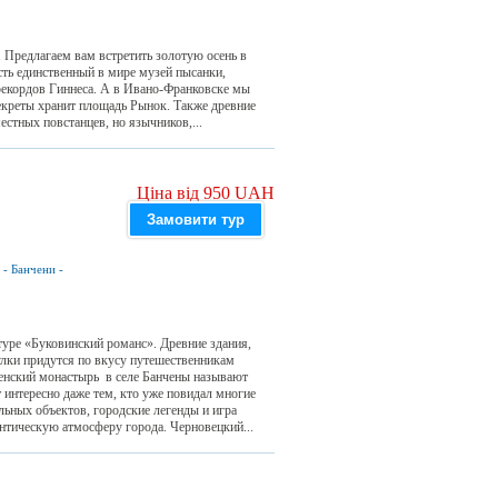
. Предлагаем вам встретить золотую осень в
сть единственный в мире музей пысанки,
рекордов Гиннеса. А в Ивано-Франковске мы
екреты хранит площадь Рынок. Также древние
стных повстанцев, но язычников,...
Ціна від 950 UAH
Замовити тур
-
Банчени
-
туре «Буковинский романс». Древние здания,
улки придутся по вкусу путешественникам
сенский монастырь в селе Банчены называют
 интересно даже тем, кто уже повидал многие
ьных объектов, городские легенды и игра
нтическую атмосферу города. Черновецкий...