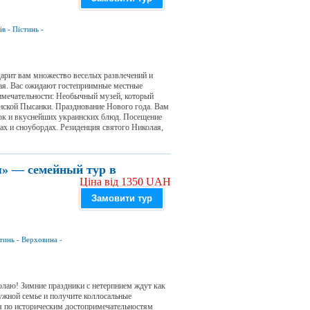
ів
-
Пістинь
-
арит вам множество веселых развлечений и
рая. Вас ожидают гостеприимные местные
имечательности: Необычный музей, который
нской Пысанки. Празднование Нового года. Вам
сок и вкуснейших украинских блюд. Посещение
ах и сноубордах. Резиденция святого Николая,
я» — семейный тур в
Ціна від 1350 UAH
Замовити тур
тинь
-
Верховина
-
олаю! Зимние праздники с нетерпнием ждут как
ружной семье и получите коллосальные
ия по историческим достопримечательностям