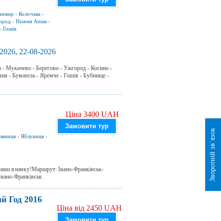
невир
-
Колочава
-
ород
-
Нижня Апша
-
-
Гошів
2026, 22-08-2026
а - Мукачево - Берегово - Ужгород - Косино -
ия - Буковель - Яремче - Гошів - Бубнище -
Ціна 3400 UAH
Замовити тур
Зворотній зв`язок
ляниця
-
Яблуниця
-
атами взимку!Маршрут: Івано-Франківськ-
вано-Франківськ
й Год 2016
Ціна від 2450 UAH
Замовити тур