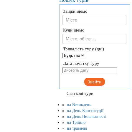
Пошук турів
Звідки їдемо
Куди їдемо
Тривалість туру (дні)
Дата початку туру
Знайти
Святкові тури
на Великдень
на День Конституції
на День Незалежності
на Трійцю
на травневі