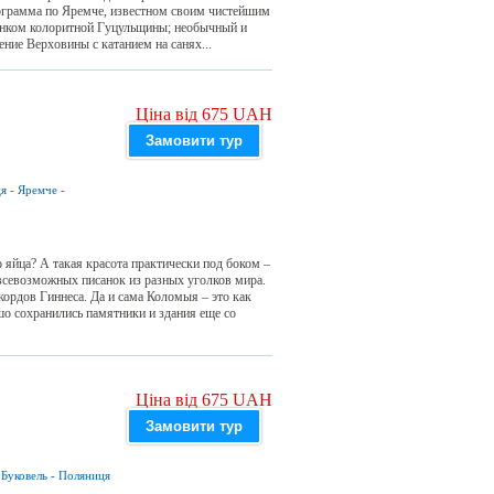
ограмма по Яремче, известном своим чистейшим
нком колоритной Гуцульщины; необычный и
ие Верховины с катанием на санях...
Ціна від 675 UAH
Замовити тур
ця
-
Яремче
-
 яйца? А такая красота практически под боком –
всевозможных писанок из разных уголков мира.
кордов Гиннеса. Да и сама Коломыя – это как
о сохранились памятники и здания еще со
Ціна від 675 UAH
Замовити тур
-
Буковель
-
Поляниця