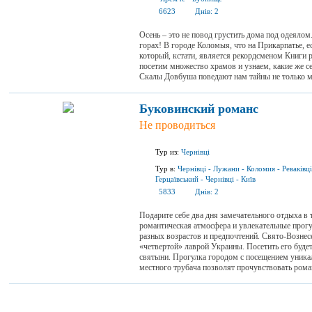
6623
Днів:
2
Осень – это не повод грустить дома под одеялом
горах! В городе Коломыя, что на Прикарпатье, е
который, кстати, является рекордсменом Книги 
посетим множество храмов и узнаем, какие же с
Скалы Довбуша поведают нам тайны не только ме
Буковинский романс
Не проводиться
Тур из:
Чернівці
Тур в:
Чернівці
-
Лужани
-
Коломия
-
Реваківці
Герцаївський
-
Чернівці
-
Київ
5833
Днів:
2
Подарите себе два дня замечательного отдыха в 
романтическая атмосфера и увлекательные прог
разных возрастов и предпочтений. Свято-Возне
«четвертой» лаврой Украины. Посетить его будет
святыни. Прогулка городом с посещением уникал
местного трубача позволят прочувствовать рома