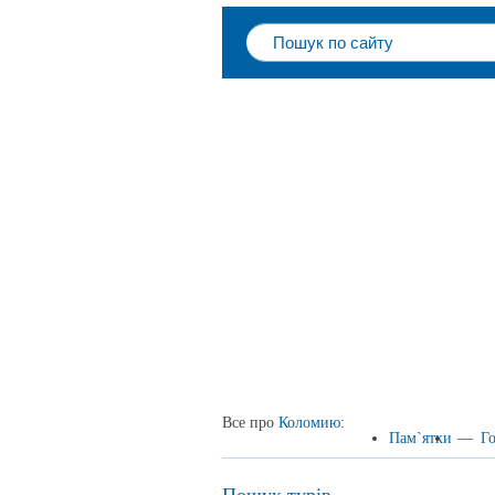
Все про
Коломию
:
Пам`ятки
—
Го