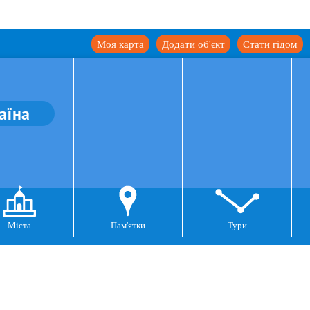
Моя карта
Додати об'єкт
Стати гідом
аїна
Міста
Пам'ятки
Тури