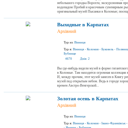
небольшого городка Ворохта; экскурсионная пр
водопадом Пробий и красочным сувенирным ры
оригинальный музей Пысанки в Коломые; посещен
Выходные в Карпатах
Архівний
Тур из:
Вінниця
Тур в:
Вінниця
-
Коломия
-
Буковель
-
Поляни
Бубнище
4670
Днів:
2
Вы где-нибудь видели музей в форме гигантского
в Коломые. Там находится огромная коллекция 
И, между прочим, этот музей занесен в Книгу ре
музей под открытым небом. Ведь в городе хорош
времен Австро-Венгерской...
Золотая осень в Карпатах
Архівний
Тур из:
Вінниця
Тур в:
Вінниця
-
Коломия
-
Івано-Франківськ
-
Яремче
-
Бубнище