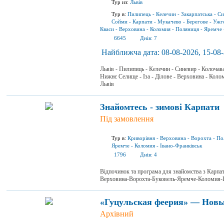
Тур из:
Львів
Тур в:
Пилипець
-
Келечин
-
Закарпатська
-
Си
Сойми
-
Карпати
-
Мукачево
-
Берегове
-
Ужг
Кваси
-
Верховина
-
Коломия
-
Поляниця
-
Яремче
6645
Днів:
7
Найближча дата:
08-08-2026, 15-08-
Львів - Пилипиць - Келечин - Синевир - Колочав
Нижнє Селище - Іза - Ділове - Верховина - Колом
Львів
Знайомтесь - зимові Карпати
Під замовлення
Тур в:
Криворівня
-
Верховина
-
Ворохта
-
По
Яремче
-
Коломия
-
Івано-Франківськ
1796
Днів:
4
Відпочинок та програма для знайомства з Карп
Верховина-Ворохта-Буковель-Яремче-Коломия-І
«Гуцульская феерия» — Новы
Архівний