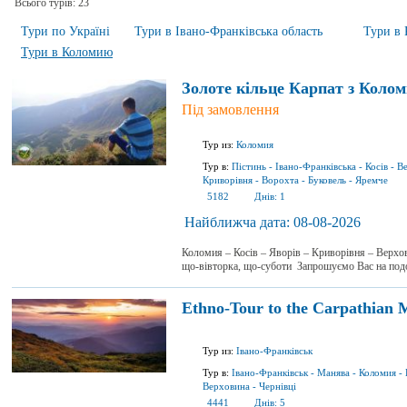
Всього турів:
23
Тури по Україні
Тури в Івано-Франківська область
Тури в
Тури в Коломию
Золоте кільце Карпат з Колом
Під замовлення
Тур из:
Коломия
Тур в:
Пістинь
-
Івано-Франківська
-
Косів
-
В
Криворівня
-
Ворохта
-
Буковель
-
Яремче
5182
Днів:
1
Найближча дата:
08-08-2026
Коломия – Косів – Яворів – Криворівня – Верхо
що-вівторка, що-суботи Запрошуємо Вас на по
Ethno-Tour to the Carpathian 
Тур из:
Івано-Франківськ
Тур в:
Івано-Франківськ
-
Манява
-
Коломия
-
Верховина
-
Чернівці
4441
Днів:
5