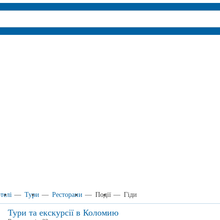
телі
—
Тури
—
Ресторани
—
Події
—
Гіди
Тури та екскурсії в Коломию