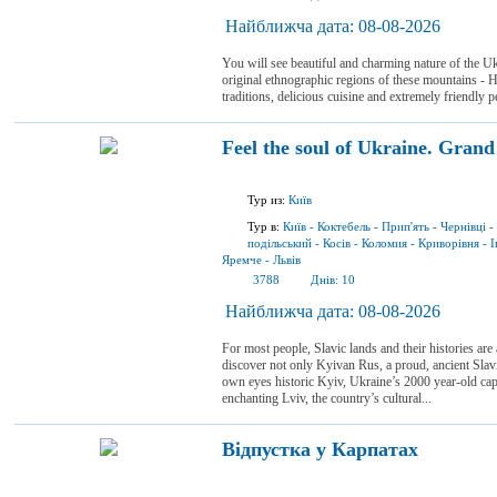
Найближча дата:
08-08-2026
You will see beautiful and charming nature of the Uk
original ethnographic regions of these mountains - 
traditions, delicious cuisine and extremely friendly p
Feel the soul of Ukraine. Grand 
Тур из:
Київ
Тур в:
Київ
-
Коктебель
-
Прип'ять
-
Чернівці
-
подільський
-
Косів
-
Коломия
-
Криворівня
-
І
Яремче
-
Львів
3788
Днів:
10
Найближча дата:
08-08-2026
For most people, Slavic lands and their histories are
discover not only Kyivan Rus, a proud, ancient Sla
own eyes historic Kyiv, Ukraine’s 2000 year-old capit
enchanting Lviv, the country’s cultural...
Відпустка у Карпатах