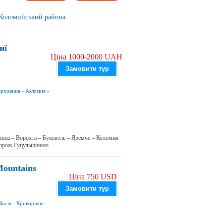
 Коломийський района
иї
Ціна 1000-2000 UAH
Замовити тур
ерховина
-
Коломия
-
вина – Ворохта – Буковель – Яремче – Коломия
дорож Гуцульщиною
Mountains
Ціна 750 USD
Замовити тур
Косів
-
Криворівня
-