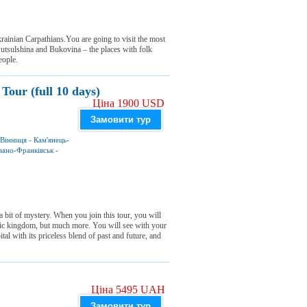
rainian Carpathians.You are going to visit the most
Hutsulshina and Bukovina – the places with folk
eople.
Tour (full 10 days)
Ціна 1900 USD
Замовити тур
Вінниця
-
Кам'янець-
вано-Франківськ
-
 a bit of mystery. When you join this tour, you will
vic kingdom, but much more. You will see with your
al with its priceless blend of past and future, and
Ціна 5495 UAH
Замовити тур