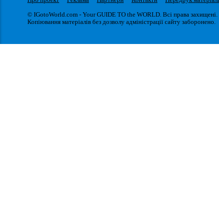
© IGotoWorld.com - Your GUIDE TO the WORLD. Всі права захищені.
Копіювання матеріалів без дозволу адміністрації сайту заборонено.