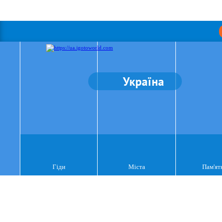
Україна
Гіди
Міста
Пам'ят