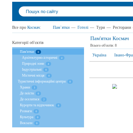
Все про
Космач
:
Пам`ятки
—
Готелі
—
Тури
—
Ресторани
Пам'ятки Космач
Категорії об'єктів
Всього об'єктів:
8
Пам'ятки
8
Україна
Івано-Фра
Архітектурно-історичні
4
Природні зони
4
Індустріальні
0
Містичні місця
0
Туристичні інформаційні центри
0
Храми
3
Де поїсти
0
Де оселитися
2
Курорти та відпочинок
0
Розваги
0
Культура
0
Вокзали
0