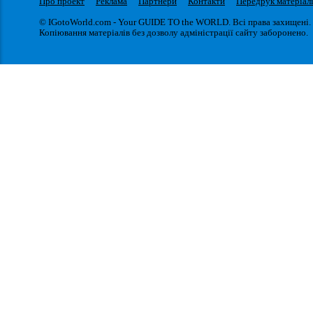
Про проект
Реклама
Партнери
Контакти
Передрук матеріал
© IGotoWorld.com - Your GUIDE TO the WORLD. Всі права захищені.
Копіювання матеріалів без дозволу адміністрації сайту заборонено.