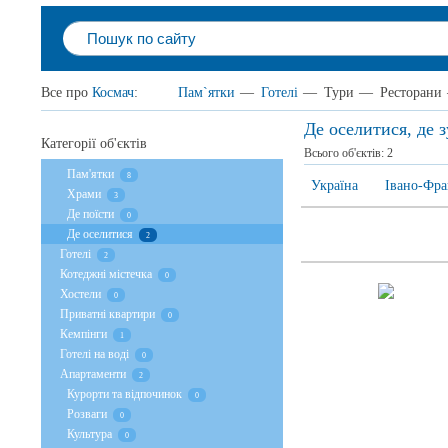
Все про
Космач
:
Пам`ятки
—
Готелі
—
Тури
—
Ресторани
Де оселитися, де 
Категорії об'єктів
Всього об'єктів:
2
Пам'ятки
8
Україна
Івано-Фра
Храми
3
Де поїсти
0
Де оселитися
2
Готелі
2
Котеджні містечка
0
Хостели
0
Приватні квартири
0
Кемпінги
1
Готелі на воді
0
Апартаменти
2
Курорти та відпочинок
0
Розваги
0
Культура
0