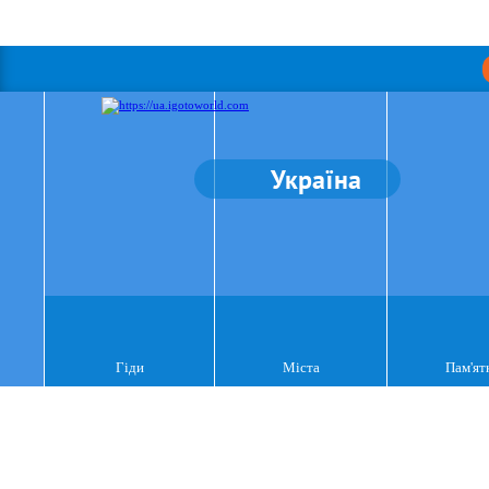
Україна
Гіди
Міста
Пам'ят