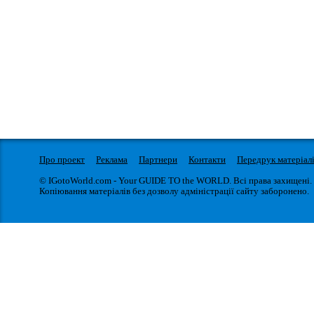
Про проект
Реклама
Партнери
Контакти
Передрук матеріал
© IGotoWorld.com - Your GUIDE TO the WORLD. Всі права захищені.
Копіювання матеріалів без дозволу адміністрації сайту заборонено.