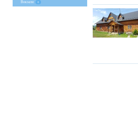
Вокзали
0