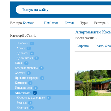
Все про
Космач
:
Пам`ятки
—
Готелі
—
Тури
—
Ресторани
Апартаменти Кос
Категорії об'єктів
Всього об'єктів:
2
Пам'ятки
8
Україна
Івано-Фра
Храми
3
Де поїсти
0
Де оселитися
2
Готелі
2
Котеджні містечка
0
Хостели
0
Приватні квартири
0
Кемпінги
1
Готелі на воді
0
Апартаменти
2
Курорти та відпочинок
0
Розваги
0
Культура
0