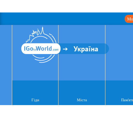
Мо
Україна
Гіди
Міста
Пам'ят