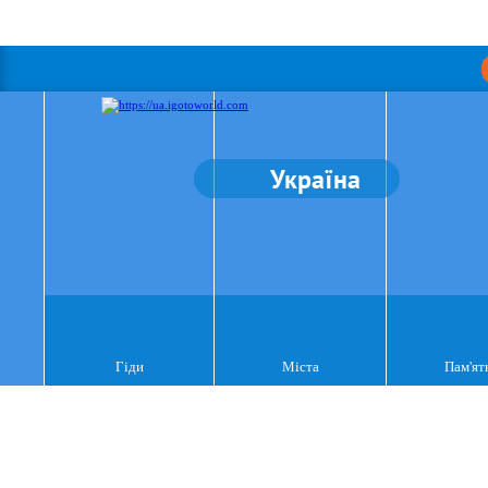
Україна
Гіди
Міста
Пам'ят