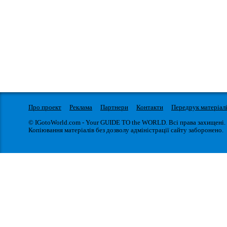
Про проект
Реклама
Партнери
Контакти
Передрук матеріал
© IGotoWorld.com - Your GUIDE TO the WORLD. Всі права захищені.
Копіювання матеріалів без дозволу адміністрації сайту заборонено.