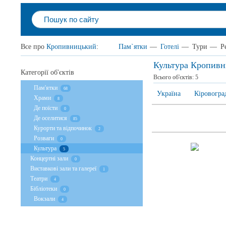
Все про
Кропивницький
:
Пам`ятки
—
Готелі
—
Тури
—
Р
Культура Кропив
Категорії об'єктів
Всього об'єктів:
5
Пам'ятки
68
Україна
Кіровогра
Храми
8
Де поїсти
0
Де оселитися
85
Курорти та відпочинок
2
Розваги
0
Культура
5
Концертні зали
0
Виставкові зали та галереї
1
Театри
4
Бібліотеки
0
Вокзали
4