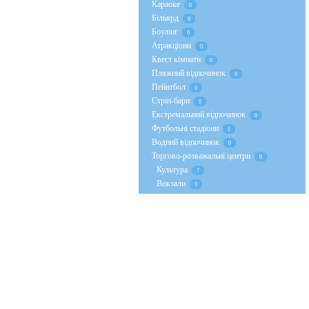
Караоке
0
Більярд
0
Боулінг
0
Атракціони
0
Квест кімнати
0
Пляжний відпочинок
0
Пейнтбол
0
Стрiп-бари
0
Екстремальний відпочинок
0
Футбольні стадіони
1
Водний відпочинок
0
Торгово-розважальні центри
0
Культура
7
Вокзали
3