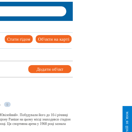
Стати гідом
Об'єкти на карті
Додати об'єкт
и
0
Зворотній зв`язок
«Ювілейний». Побудували його до 10-ї річниці
діону Раніше на цьому місці знаходився стадіон
році. Ця спортивна арена у 1968 році зазнала