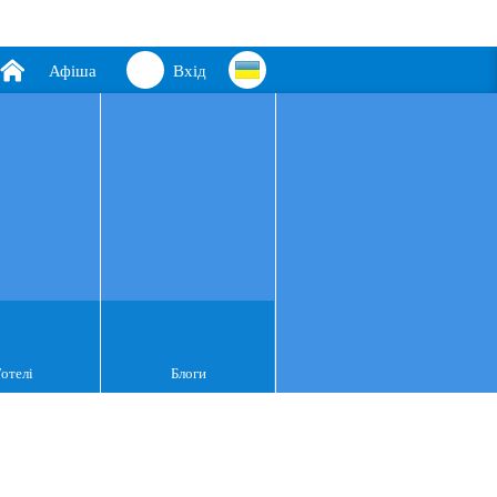
Афіша
Вхід
Готелі
Блоги