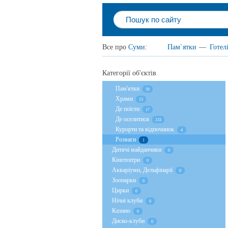
Все про
Суми
:
Пам`ятки
—
Готел
Категорії об'єктів
Пам'ятки
59
Храми
15
Де поїсти
17
Де оселитися
233
Курорти та відпочинок
4
Розваги
1
Дитячі майданчики
0
Кінотеатри
0
Акваріуми, Дельфінарії
0
Зоопарки
0
Цирки
0
Нічні клуби
0
Казино
0
Диско-клуби
0