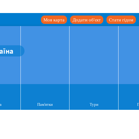
Моя карта
Додати об'єкт
Стати гідом
аїна
а
Пам'ятки
Тури