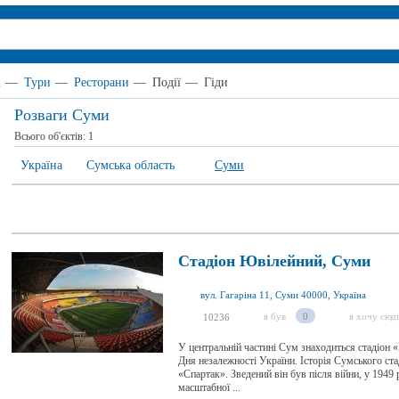
і
—
Тури
—
Ресторани
—
Події
—
Гіди
Розваги Суми
Всього об'єктів:
1
Україна
Сумська область
Суми
Стадіон Ювілейний, Суми
вул. Гагаріна 11, Суми 40000, Україна
я був
0
я хочу сюд
10236
У центральній частині Сум знаходиться стадіон 
Дня незалежності України. Історія Сумського ста
«Спартак». Зведений він був після війни, у 1949 
масштабної ...