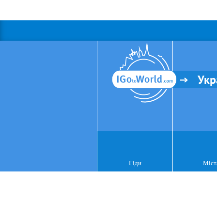
Укр
Гіди
Міст