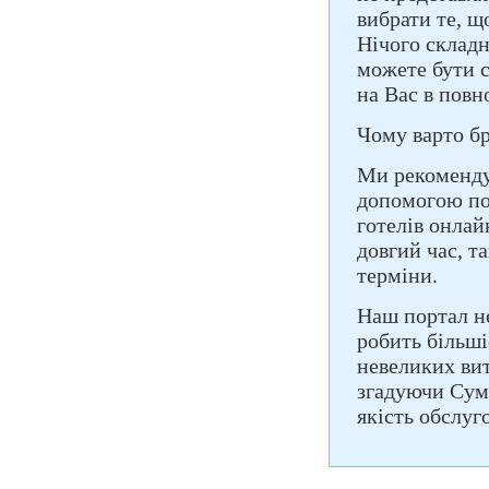
вибрати те, 
Нічого складн
можете бути с
на Вас в повн
Чому варто б
Ми рекоменду
допомогою по
готелів онлай
довгий час, т
терміни.
Наш портал не
робить більші
невеликих вит
згадуючи Сумс
якість обслу