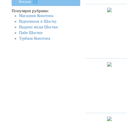
Вокзали
3
Популярні рубрики:
Магазини Конотопа
Відпочинок в Шостці
Видатні місця Шостки
Паби Шостки
Турбази Конотопа