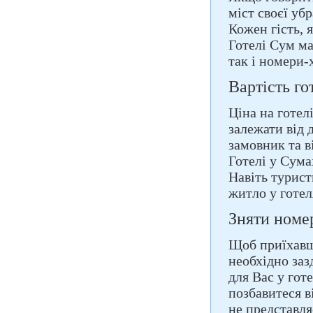
міст своєї уб
Кожен гість, 
Готелі Сум ма
так і номери-
Вартість го
Ціна на готел
залежати від д
замовник та в
Готелі у Сума
Навіть турист
житло у готел
Зняти номер
Щоб приїхавши
необхідно заз
для Вас у гот
позбавитеся в
не представля