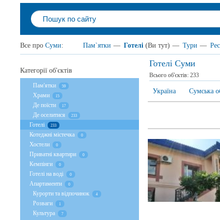
Все про
Суми
:
Пам`ятки
—
Готелі
(Ви тут)
—
Тури
—
Ре
Готелі Суми
Категорії об'єктів
Всього об'єктів:
233
Пам'ятки
59
Україна
Сумська о
Храми
15
Де поїсти
17
Де оселитися
233
Готелі
233
Котеджні містечка
0
Хостели
0
Приватні квартири
0
Кемпінги
0
Готелі на воді
0
Апартаменти
0
Курорти та відпочинок
4
Розваги
1
Культура
7