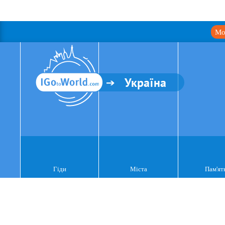
Мо
Україна
Гіди
Міста
Пам'ят