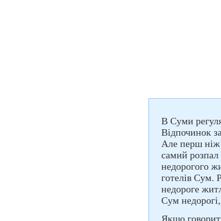
В Суми регуля
Відпочинок за
Але перш ніж 
самий розпал 
недорогого ж
готелів Сум. 
недороге жит
Сум недорогі,
Якщо говорити