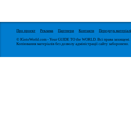
Про проект
Реклама
Партнери
Контакти
Передрук матеріал
© IGotoWorld.com - Your GUIDE TO the WORLD. Всі права захищені.
Копіювання матеріалів без дозволу адміністрації сайту заборонено.